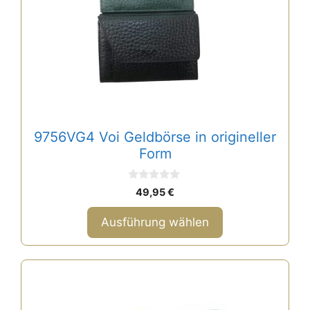
auf.
Die
Optionen
können
auf
der
Produktseite
gewählt
9756VG4 Voi Geldbörse in origineller
werden
Form
0
49,95
€
v
o
n
Ausführung wählen
5
Dieses
Produkt
weist