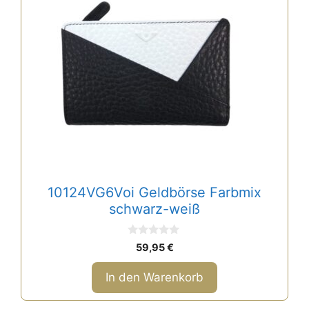
10124VG6Voi Geldbörse Farbmix
schwarz-weiß
0
59,95
€
v
o
n
In den Warenkorb
5