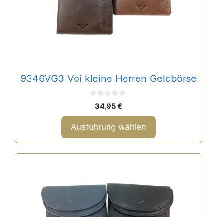
Optionen
können
auf
der
Produktseite
gewählt
9346VG3 Voi kleine Herren Geldbörse
werden
0
34,95
€
v
o
n
Ausführung wählen
5
Dieses
Produkt
weist
mehrere
Varianten