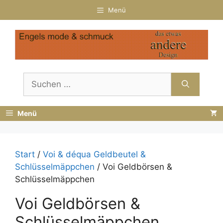
Zum
Menü
Inhalt
springen
Suchen
nach:
Menü
Start
/
Voi & déqua Geldbeutel &
Schlüsselmäppchen
/ Voi Geldbörsen &
Schlüsselmäppchen
Voi Geldbörsen &
Schlüsselmäppchen