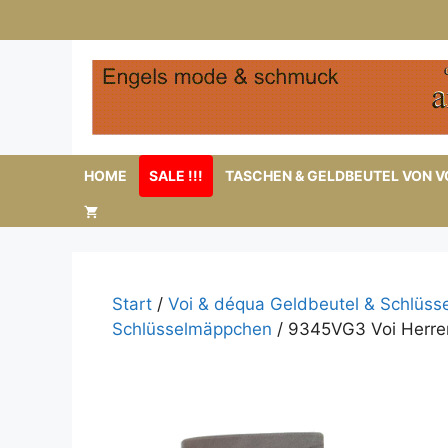
Zum
Inhalt
springen
HOME
SALE !!!
TASCHEN & GELDBEUTEL VON VO
Start
/
Voi & déqua Geldbeutel & Schlüs
Schlüsselmäppchen
/ 9345VG3 Voi Herre