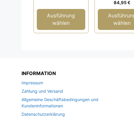
gewählt
gewählt
0
84,95
€
5
v
werden
werden
o
n
Ausführung
Ausführun
5
wählen
wählen
INFORMATION
Impressum
Zahlung und Versand
Allgemeine Geschäftsbedingungen und
Kundeninformationen
Datenschutzerklärung