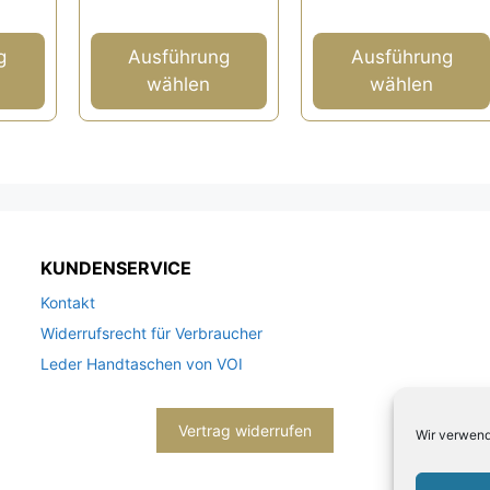
gewählt
gewählt
5
5
werden
werden
g
Ausführung
Ausführung
wählen
wählen
KUNDENSERVICE
Kontakt
Widerrufsrecht für Verbraucher
Leder Handtaschen von VOI
Vertrag widerrufen
Wir verwend