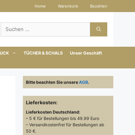
Home
Warenkorb
Bezahlen
Suchen
nach:
MUCK
TÜCHER & SCHALS
Unser Geschäft
Bitte beachten Sie unsere
AGB
.
Lieferkosten:
Lieferkosten
Deutschland:
– 5 € für Bestellungen bis 49.99 Euro
– Versandkostenfrei für Bestellungen ab
50 €.