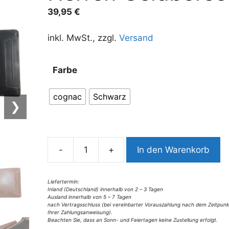
39,95
€
inkl. MwSt., zzgl.
Versand
A
Farbe
l
t
cognac
Schwarz
e
❯
r
n
a
-
+
In den Warenkorb
t
9345VG3
i
Voi
v
Herren
Liefertermin:
Inland (Deutschland) innerhalb von 2 – 3 Tagen
e
Geldbörse
Ausland innerhalb von 5 – 7 Tagen
:
Menge
nach Vertragsschluss (bei vereinbarter Vorauszahlung nach dem Zeitpunk
Ihrer Zahlungsanweisung).
Beachten Sie, dass an Sonn- und Feiertagen keine Zustellung erfolgt.