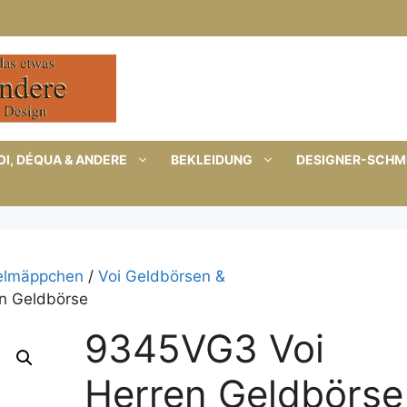
I, DÉQUA & ANDERE
BEKLEIDUNG
DESIGNER-SCH
selmäppchen
/
Voi Geldbörsen &
n Geldbörse
9345VG3 Voi
Herren Geldbörse