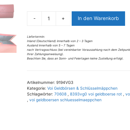
a
t
i
-
+
In den Warenkorb
9194VG3
v
Voi
e
Geldbörse
Liefertermin:
:
Inland (Deutschland) innerhalb von 2 – 3 Tagen
in
Ausland innerhalb von 5 – 7 Tagen
versch.
nach Vertragsschluss (bei vereinbarter Vorauszahlung nach dem Zeitpunk
Ihrer Zahlungsanweisung).
Farben
Beachten Sie, dass an Sonn- und Feiertagen keine Zustellung erfolgt.
Menge
Artikelnummer:
9194VG3
Kategorie:
Voi Geldbörsen & Schlüsselmäppchen
Schlagwörter:
70608
,
8393vg0 voi geldboerse rot
,
vo
,
voi geldboersen schluesselmaeppchen