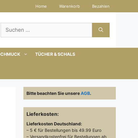
Home
Warenkorb
Bezahlen
Suchen
nach:
SCHMUCK
TÜCHER & SCHALS
Bitte beachten Sie unsere
AGB
.
Lieferkosten:
Lieferkosten
Deutschland:
– 5 € für Bestellungen bis 49.99 Euro
– Versandkostenfrei für Bestellungen ab