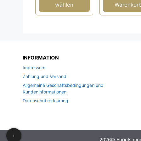
werden
wählen
Warenkor
INFORMATION
Impressum
Zahlung und Versand
Allgemeine Geschäftsbedingungen und
Kundeninformationen
Datenschutzerklärung
2026© Engels mo