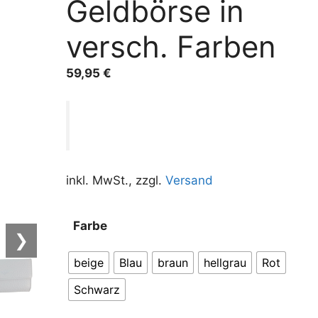
Geldbörse in
versch. Farben
59,95
€
inkl. MwSt., zzgl.
Versand
A
Farbe
l
❯
t
beige
Blau
braun
hellgrau
Rot
e
r
Schwarz
n