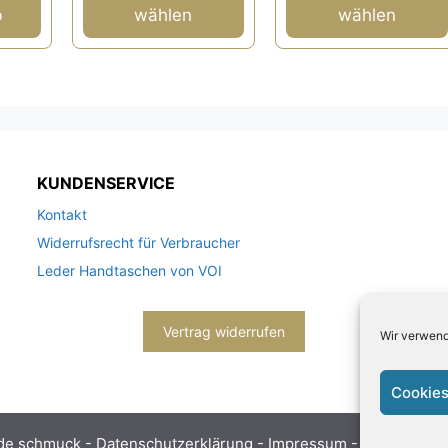
werden
werden
b
wählen
wählen
KUNDENSERVICE
Kontakt
Widerrufsrecht für Verbraucher
Leder Handtaschen von VOI
Vertrag widerrufen
Wir verwend
Cookies
de schmuck -
Datenschutzerklärung
-
Impressum
- Bitte beach