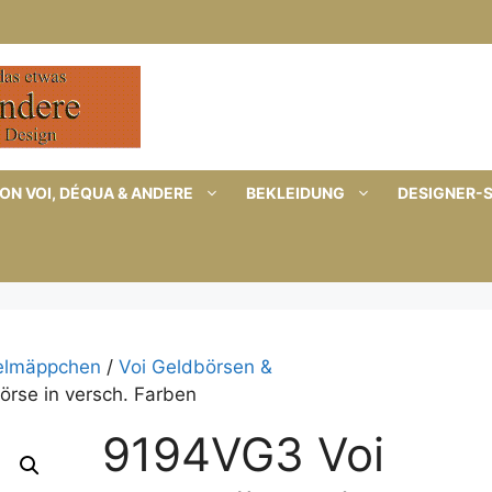
ON VOI, DÉQUA & ANDERE
BEKLEIDUNG
DESIGNER-
selmäppchen
/
Voi Geldbörsen &
rse in versch. Farben
9194VG3 Voi