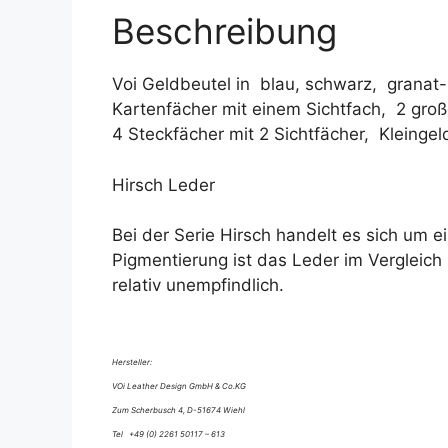
Beschreibung
Voi Geldbeutel in blau, schwarz, granat-
Kartenfächer mit einem Sichtfach, 2 groß
4 Steckfächer mit 2 Sichtfächer, Kleingel
Hirsch Leder
Bei der Serie Hirsch handelt es sich um e
Pigmentierung ist das Leder im Verglei
relativ unempfindlich.
Hersteller:
VOi Leather Design GmbH & Co.KG
Zum Scherbusch 4, D-51674 Wiehl
Tel +49 (0) 2261 50117 – 613