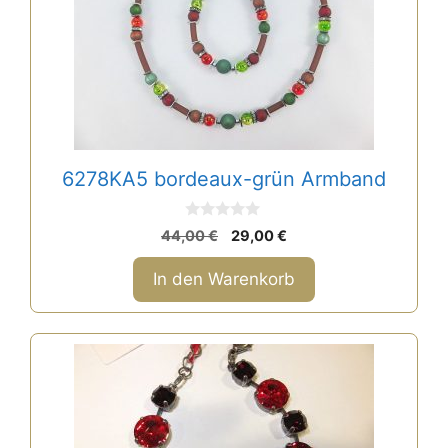
6278KA5 bordeaux-grün Armband
0
Ursprünglicher
Aktueller
44,00
€
29,00
€
v
Preis
Preis
o
n
war:
ist:
In den Warenkorb
5
44,00 €
29,00 €.