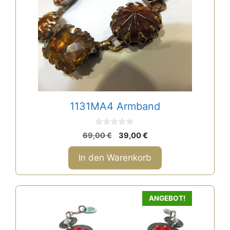
1131MA4 Armband
0
Ursprünglicher
Aktueller
69,00
€
39,00
€
v
Preis
Preis
o
n
war:
ist:
In den Warenkorb
5
69,00 €
39,00 €.
ANGEBOT!