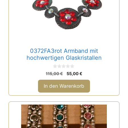
0372FA3rot Armband mit
hochwertigen Glaskristallen
0
Ursprünglicher
Aktueller
115,00
€
55,00
€
v
Preis
Preis
o
n
war:
ist:
In den Warenkorb
5
115,00 €
55,00 €.
Dieses
Produkt
weist