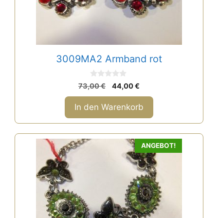
3009MA2 Armband rot
0
Ursprünglicher
Aktueller
73,00
€
44,00
€
v
Preis
Preis
o
n
war:
ist:
In den Warenkorb
5
73,00 €
44,00 €.
ANGEBOT!