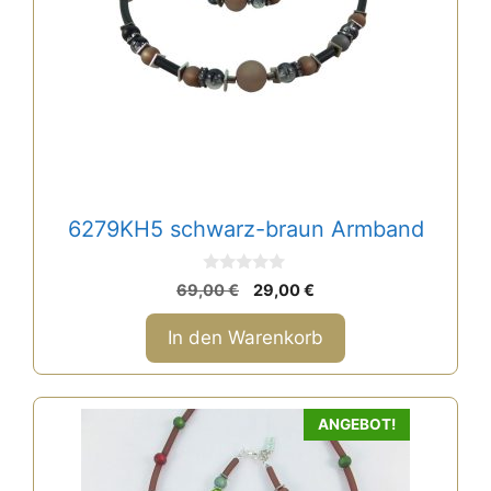
6279KH5 schwarz-braun Armband
0
Ursprünglicher
Aktueller
69,00
€
29,00
€
v
Preis
Preis
o
n
war:
ist:
In den Warenkorb
5
69,00 €
29,00 €.
ANGEBOT!