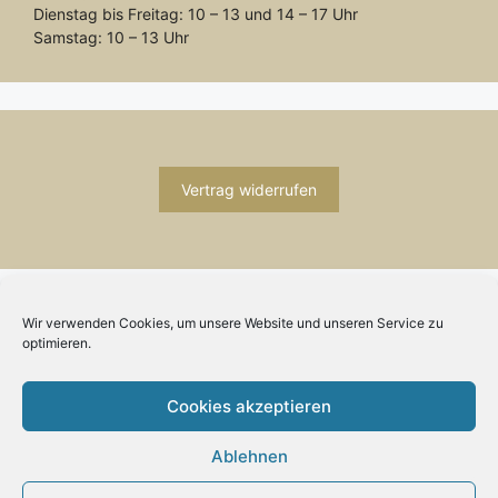
Dienstag bis Freitag: 10 – 13 und 14 – 17 Uhr
Samstag: 10 – 13 Uhr
Vertrag widerrufen
Wir verwenden Cookies, um unsere Website und unseren Service zu
INFORMATION
optimieren.
Impressum
Cookies akzeptieren
Zahlung und Versand
Allgemeine Geschäftsbedingungen und
Ablehnen
Kundeninformationen
Datenschutzerklärung