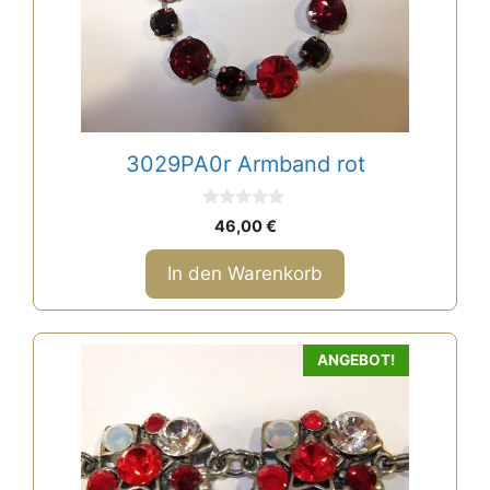
3029PA0r Armband rot
0
46,00
€
v
o
n
In den Warenkorb
5
ANGEBOT!