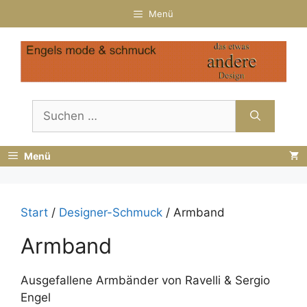
Zum
Menü
Inhalt
springen
Suchen
nach:
Menü
Start
/
Designer-Schmuck
/ Armband
Armband
Ausgefallene Armbänder von Ravelli & Sergio
Engel