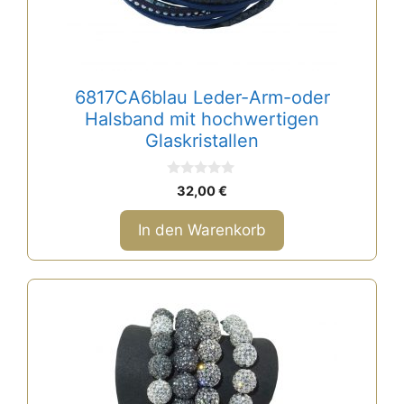
6817CA6blau Leder-Arm-oder
Halsband mit hochwertigen
Glaskristallen
0
32,00
€
v
o
n
In den Warenkorb
5
Dieses
Produkt
weist
mehrere
Varianten