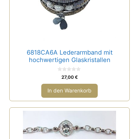
6818CA6A Lederarmband mit
hochwertigen Glaskristallen
0
27,00
€
v
o
n
In den Warenkorb
5