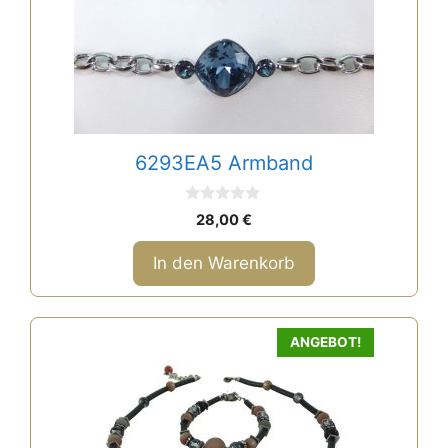
6293EA5 Armband
0
28,00
€
v
o
n
In den Warenkorb
5
ANGEBOT!