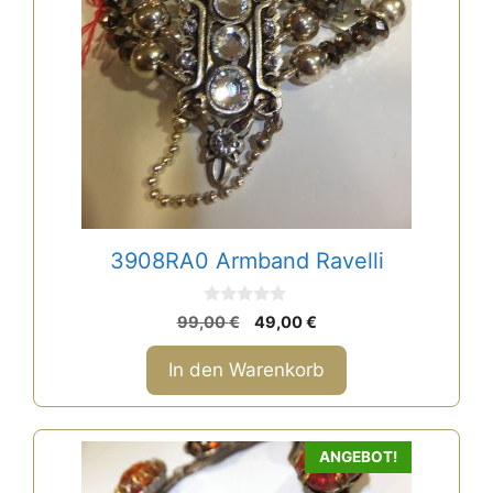
3908RA0 Armband Ravelli
0
Ursprünglicher
Aktueller
99,00
€
49,00
€
v
Preis
Preis
o
n
war:
ist:
In den Warenkorb
5
99,00 €
49,00 €.
ANGEBOT!