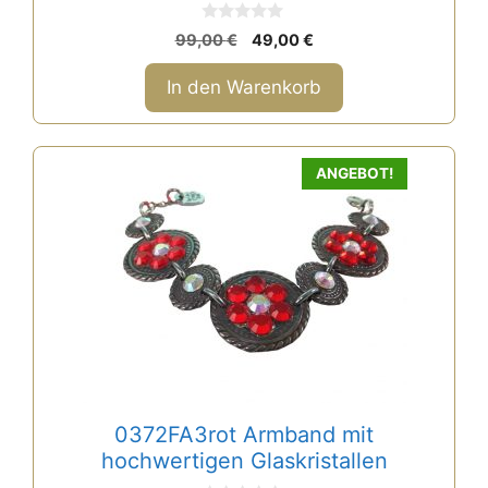
0
Ursprünglicher
Aktueller
99,00
€
49,00
€
v
Preis
Preis
o
n
war:
ist:
In den Warenkorb
5
99,00 €
49,00 €.
ANGEBOT!
0372FA3rot Armband mit
hochwertigen Glaskristallen