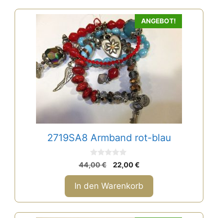
ANGEBOT!
2719SA8 Armband rot-blau
0
Ursprünglicher
Aktueller
44,00
€
22,00
€
v
Preis
Preis
o
n
war:
ist:
In den Warenkorb
5
44,00 €
22,00 €.