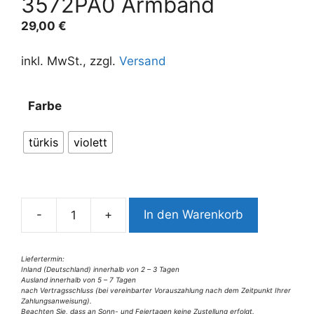
3572PA0 Armband
29,00
€
inkl. MwSt., zzgl.
Versand
A
Farbe
l
t
türkis
violett
e
r
n
a
-
+
In den Warenkorb
t
3572PA0
i
Armband
v
Menge
Liefertermin:
Inland (Deutschland) innerhalb von 2 – 3 Tagen
e
Ausland innerhalb von 5 – 7 Tagen
:
nach Vertragsschluss (bei vereinbarter Vorauszahlung nach dem Zeitpunkt Ihrer
Zahlungsanweisung).
Beachten Sie, dass an Sonn- und Feiertagen keine Zustellung erfolgt.