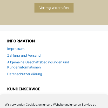
Vertrag widerrufen
INFORMATION
Impressum
Zahlung und Versand
Allgemeine Geschäftsbedingungen und
Kundeninformationen
Datenschutzerklärung
KUNDENSERVICE
Kontakt
Widerrufsrecht für Verbraucher
Wir verwenden Cookies, um unsere Website und unseren Service zu