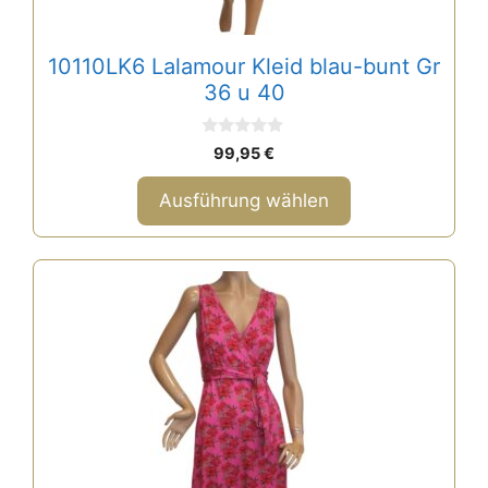
Produktseite
gewählt
10110LK6 Lalamour Kleid blau-bunt Gr
werden
36 u 40
0
99,95
€
v
o
n
Ausführung wählen
5
Dieses
Produkt
weist
mehrere
Varianten
auf.
Die
Optionen