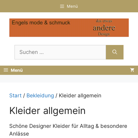
Zum
Menü
Inhalt
springen
Suchen
nach:
Menü
Start
/
Bekleidung
/ Kleider allgemein
Kleider allgemein
Schöne Designer Kleider für Alltag & besondere
Anlässe