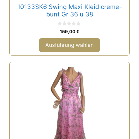
gewählt
10133SK6 Swing Maxi Kleid creme-
werden
bunt Gr 36 u 38
0
159,00
€
v
o
n
Ausführung wählen
5
Dieses
Produkt
weist
mehrere
Varianten
auf.
Die
Optionen
können
auf