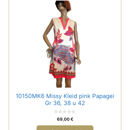
Dieses
Produkt
weist
mehrere
Varianten
auf.
Die
Optionen
können
auf
der
Produktseite
gewählt
10150MK6 Missy Kleid pink Papagei
werden
Gr 36, 38 u 42
0
69,00
€
v
o
n