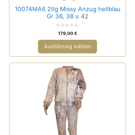
gewählt
10074MA6 2tlg Missy Anzug hellblau
werden
Gr 36, 38 u 42
0
179,00
€
v
o
n
Ausführung wählen
5
Dieses
Produkt
weist
mehrere
Varianten
auf.
Die
Optionen
können