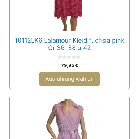
können
auf
der
Produktseite
gewählt
10112LK6 Lalamour Kleid fuchsia pink
werden
Gr 36, 38 u 42
0
79,95
€
v
o
n
Ausführung wählen
5
Dieses
Produkt
weist
mehrere
Varianten