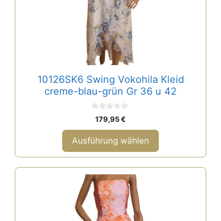
Optionen
können
auf
der
Produktseite
gewählt
10126SK6 Swing Vokohila Kleid
werden
creme-blau-grün Gr 36 u 42
0
179,95
€
v
o
n
Ausführung wählen
5
Dieses
Produkt
weist
mehrere