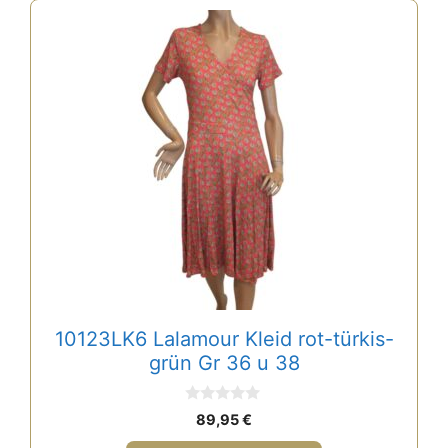
Dieses
Produkt
weist
mehrere
Varianten
auf.
Die
Optionen
können
auf
der
Produktseite
gewählt
10123LK6 Lalamour Kleid rot-türkis-
werden
grün Gr 36 u 38
0
89,95
€
v
o