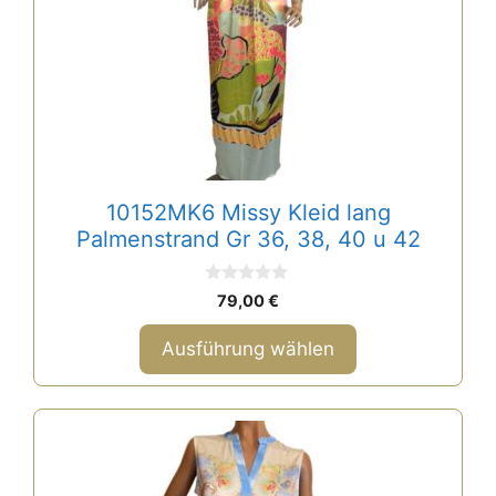
Die
Optionen
können
auf
der
Produktseite
gewählt
10152MK6 Missy Kleid lang
werden
Palmenstrand Gr 36, 38, 40 u 42
0
79,00
€
v
o
n
Ausführung wählen
5
Dieses
Produkt
weist