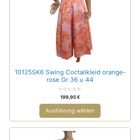
Varianten
auf.
Die
Optionen
können
auf
der
Produktseite
gewählt
10125SK6 Swing Coctailkleid orange-
werden
rose Gr 36 u 44
0
199,95
€
v
o
n
Ausführung wählen
5
Dieses