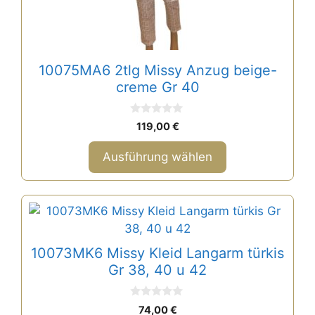
auf
der
Produktseite
gewählt
10075MA6 2tlg Missy Anzug beige-
werden
creme Gr 40
0
119,00
€
v
o
n
Ausführung wählen
5
Dieses
Produkt
weist
10073MK6 Missy Kleid Langarm türkis
mehrere
Gr 38, 40 u 42
Varianten
auf.
0
74,00
€