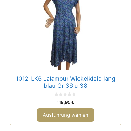
weist
mehrere
Varianten
auf.
Die
Optionen
können
auf
der
Produktseite
gewählt
10121LK6 Lalamour Wickelkleid lang
werden
blau Gr 36 u 38
0
119,95
€
v
o
n
Ausführung wählen
5