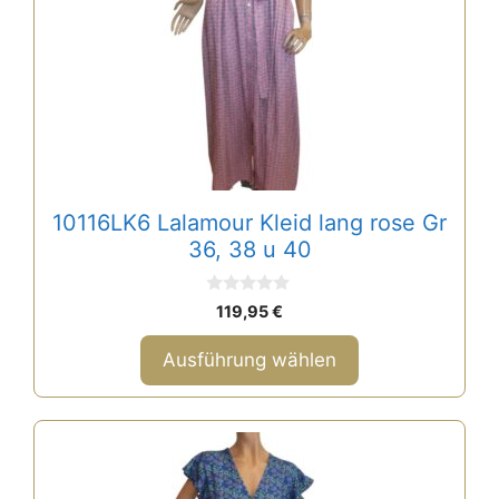
auf.
Die
Optionen
können
auf
der
Produktseite
gewählt
10116LK6 Lalamour Kleid lang rose Gr
werden
36, 38 u 40
0
119,95
€
v
o
n
Ausführung wählen
5
Dieses
Produkt