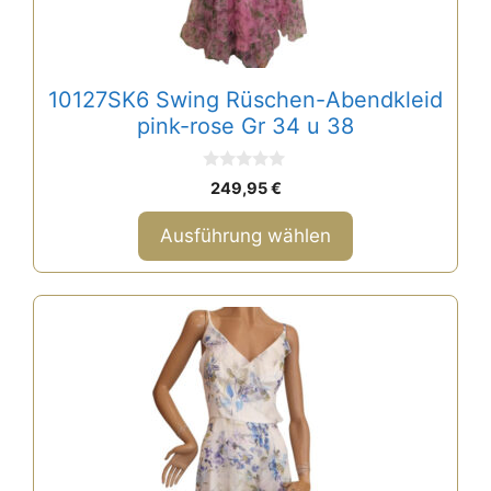
der
Produktseite
gewählt
10127SK6 Swing Rüschen-Abendkleid
werden
pink-rose Gr 34 u 38
0
249,95
€
v
o
n
Ausführung wählen
5
Dieses
Produkt
weist
mehrere
Varianten
auf.
Die