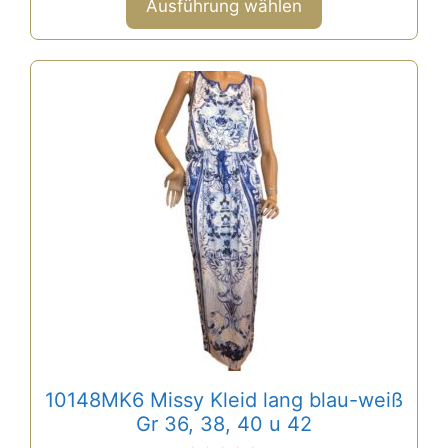
Ausführung wählen
5
Dieses
Produkt
weist
mehrere
Varianten
auf.
Die
Optionen
können
auf
der
Produktseite
gewählt
10148MK6 Missy Kleid lang blau-weiß
werden
Gr 36, 38, 40 u 42