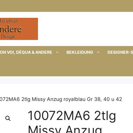
ON VOI, DÉQUA & ANDERE
BEKLEIDUNG
DESIGNER-
072MA6 2tlg Missy Anzug royalblau Gr 38, 40 u 42
10072MA6 2tlg
Missy Anzug