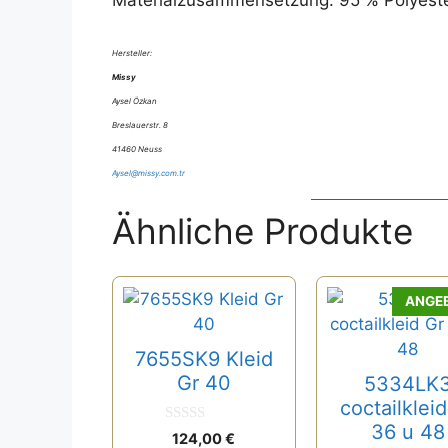
Hersteller:
Missy
Aysel Özkan
Breslauerstr. 8
41460 Neuss
Aysel@missy.com.tr
Ähnliche Produkte
Dieses
ANGE
Produkt
weist
7655SK9 Kleid
mehrere
Gr 40
5334LK
Varianten
coctailklei
auf.
36 u 48
0
124,00
€
Die
v