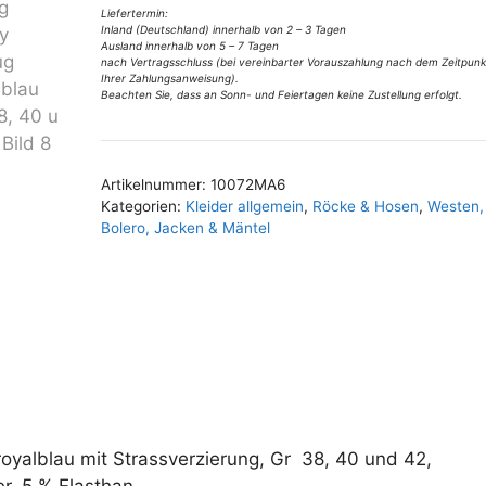
v
Missy
Liefertermin:
Inland (Deutschland) innerhalb von 2 – 3 Tagen
e
Anzug
Ausland innerhalb von 5 – 7 Tagen
:
royalblau
nach Vertragsschluss (bei vereinbarter Vorauszahlung nach dem Zeitpunk
Ihrer Zahlungsanweisung).
Gr
Beachten Sie, dass an Sonn- und Feiertagen keine Zustellung erfolgt.
38,
40
u
Artikelnummer:
10072MA6
42
Kategorien:
Kleider allgemein
,
Röcke & Hosen
,
Westen,
Menge
Bolero, Jacken & Mäntel
 royalblau mit Strassverzierung, Gr 38, 40 und 42,
r, 5 % Elasthan