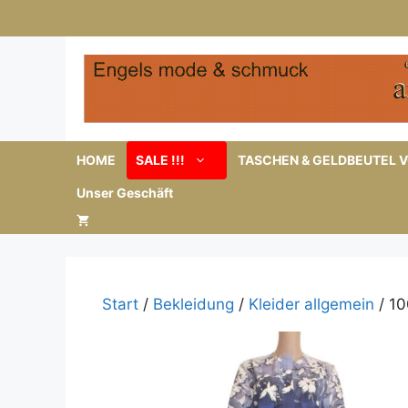
Zum
Inhalt
springen
HOME
SALE !!!
TASCHEN & GELDBEUTEL V
Unser Geschäft
Start
/
Bekleidung
/
Kleider allgemein
/ 10