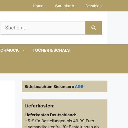
Home
Warenkorb
Bezahlen
Suchen
nach:
SCHMUCK
TÜCHER & SCHALS
Bitte beachten Sie unsere
AGB
.
Lieferkosten:
Lieferkosten
Deutschland:
– 5 € für Bestellungen bis 49.99 Euro
– Versandkostenfrei für Bestellungen ab