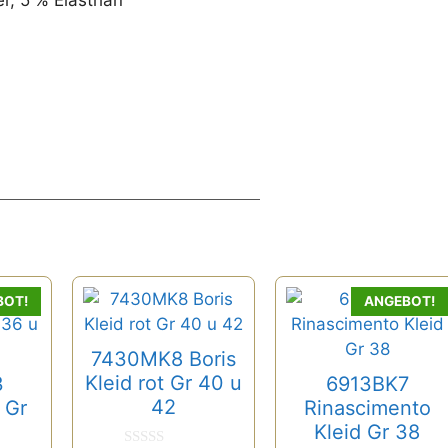
Dieses
BOT!
ANGEBOT!
Produkt
weist
7430MK8 Boris
mehrere
Kleid rot Gr 40 u
3
6913BK7
Varianten
42
d Gr
Rinascimento
auf.
Kleid Gr 38
Die