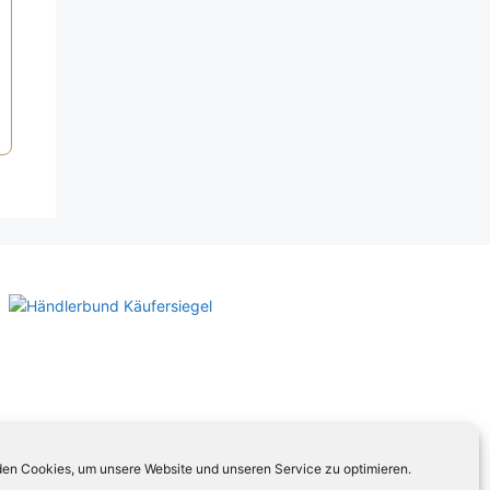
icher
tueller
eis
t:
,00 €.
en Cookies, um unsere Website und unseren Service zu optimieren.