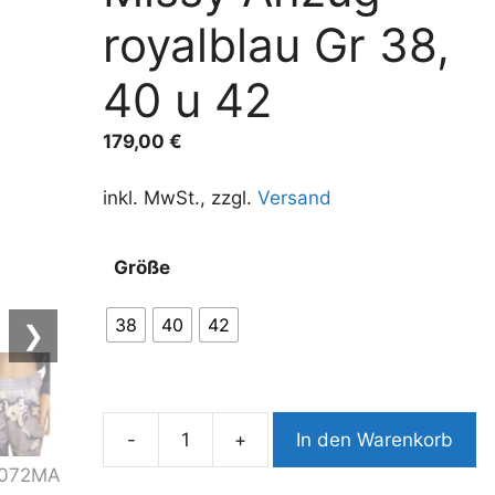
royalblau Gr 38,
40 u 42
179,00
€
inkl. MwSt., zzgl.
Versand
A
Größe
l
t
38
40
42
❯
e
r
n
a
-
+
In den Warenkorb
t
10072MA6
i
2tlg