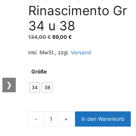
Rinascimento Gr
34 u 38
Ursprünglicher
Aktueller
134,00
€
89,00
€
Preis
Preis
war:
ist:
inkl. MwSt., zzgl.
Versand
134,00 €
89,00 €.
A
Größe
l
t
❯
34
38
e
r
n
a
-
+
In den Warenkorb
t
7352BK8
i
Kleid