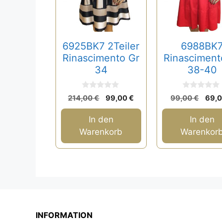
6925BK7 2Teiler
6988BK
Rinascimento Gr
Rinasciment
34
38-40
0
0
Ursprünglicher
Aktueller
Ursp
214,00
€
99,00
€
99,00
€
69,
v
v
Preis
Preis
Prei
o
o
n
n
war:
ist:
war:
In den
In den
5
5
214,00 €
99,00 €.
99,0
Warenkorb
Warenkor
INFORMATION