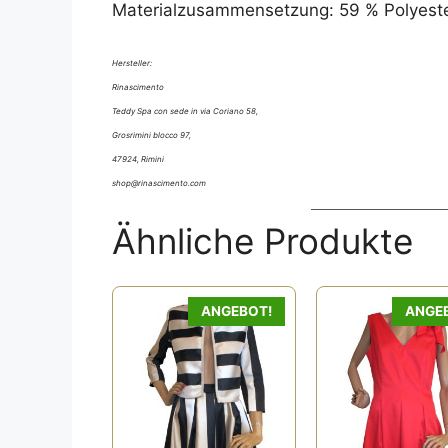
Materialzusammensetzung: 59 % Polyester,
Hersteller:
Rinascimento
Teddy Spa con sede in via Coriano 58,
Grosrimini blocco 97,
47924, Rimini
shop@rinascimento.com
Ähnliche Produkte
ANGEBOT!
ANGE