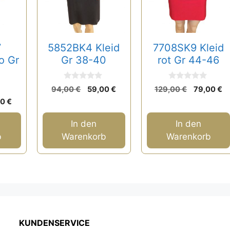
7
5852BK4 Kleid
7708SK9 Kleid
o Gr
Gr 38-40
rot Gr 44-46
0
0
Ursprünglicher
Aktueller
Ursprüngl
Ak
94,00
€
59,00
€
129,00
€
79,00
€
v
v
Preis
Preis
Preis
Pr
rünglicher
Aktueller
o
o
00
€
n
n
war:
ist:
war:
is
s
Preis
5
5
94,00 €
59,00 €.
129,00 €
79
ist:
In den
In den
0 €
69,00 €.
b
Warenkorb
Warenkorb
KUNDENSERVICE