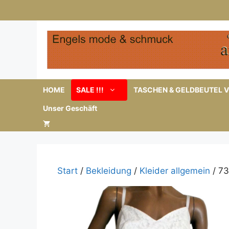
Zum
Inhalt
springen
HOME
SALE !!!
TASCHEN & GELDBEUTEL V
Unser Geschäft
Start
/
Bekleidung
/
Kleider allgemein
/ 73