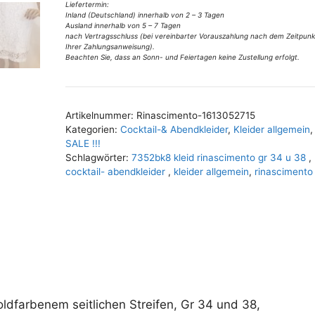
v
Rinascimento
Liefertermin:
Inland (Deutschland) innerhalb von 2 – 3 Tagen
e
Gr
Ausland innerhalb von 5 – 7 Tagen
:
34
nach Vertragsschluss (bei vereinbarter Vorauszahlung nach dem Zeitpunk
Ihrer Zahlungsanweisung).
u
Beachten Sie, dass an Sonn- und Feiertagen keine Zustellung erfolgt.
38
Menge
Artikelnummer:
Rinascimento-1613052715
Kategorien:
Cocktail-& Abendkleider
,
Kleider allgemein
,
SALE !!!
Schlagwörter:
7352bk8 kleid rinascimento gr 34 u 38
,
cocktail- abendkleider
,
kleider allgemein
,
rinascimento
oldfarbenem seitlichen Streifen, Gr 34 und 38,