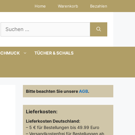
Home
Warenkorb
Bezahlen
Suchen
nach:
SCHMUCK
TÜCHER & SCHALS
Bitte beachten Sie unsere
AGB
.
Lieferkosten:
Lieferkosten
Deutschland:
– 5 € für Bestellungen bis 49.99 Euro
– Versandkostenfrei für Bestellungen ab