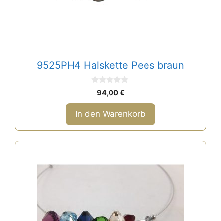
9525PH4 Halskette Pees braun
0
94,00
€
v
o
n
In den Warenkorb
5