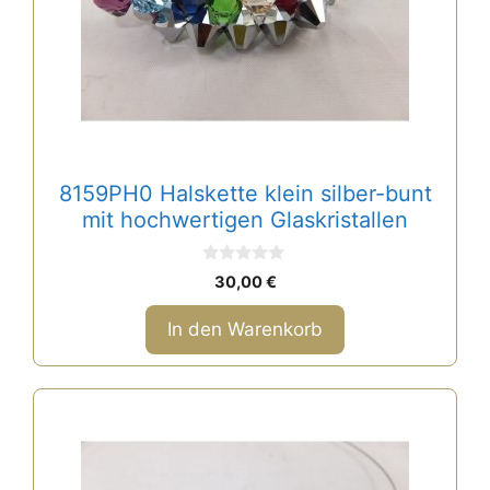
8159PH0 Halskette klein silber-bunt
mit hochwertigen Glaskristallen
0
30,00
€
v
o
n
In den Warenkorb
5