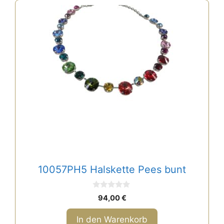
10057PH5 Halskette Pees bunt
0
94,00
€
v
o
n
In den Warenkorb
5