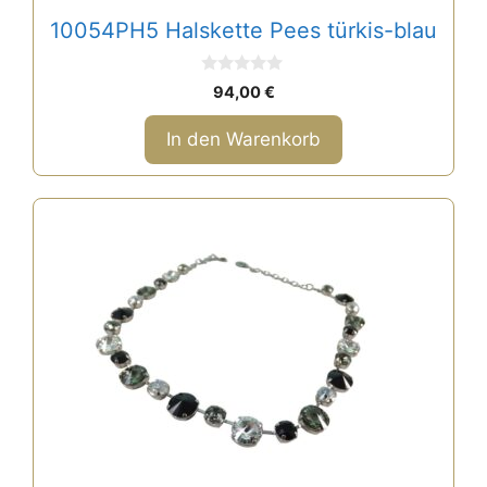
10054PH5 Halskette Pees türkis-blau
0
94,00
€
v
o
n
In den Warenkorb
5