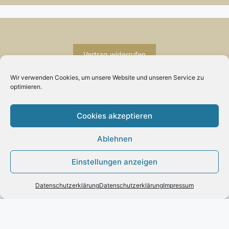
Vertrag widerrufen
Wir verwenden Cookies, um unsere Website und unseren Service zu
optimieren.
Cookies akzeptieren
INFORMATION
Ablehnen
Impressum
Zahlung und Versand
Einstellungen anzeigen
Allgemeine Geschäftsbedingungen und
Produkt zum Warenkorb hinzugefügt.
Zur Kasse
Kundeninformationen
0 Artikel -
0,00
€
Datenschutzerklärung
Datenschutzerklärung
Impressum
Datenschutzerklärung
KUNDENSERVICE