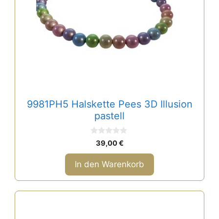
9981PH5 Halskette Pees 3D Illusion
pastell
0
39,00
€
v
o
n
In den Warenkorb
5