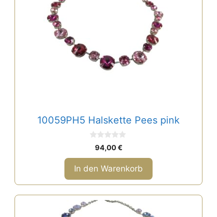
10059PH5 Halskette Pees pink
0
94,00
€
v
o
n
In den Warenkorb
5