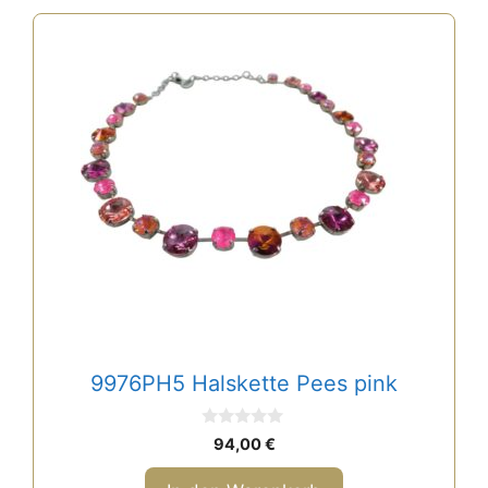
9976PH5 Halskette Pees pink
0
94,00
€
v
o
n