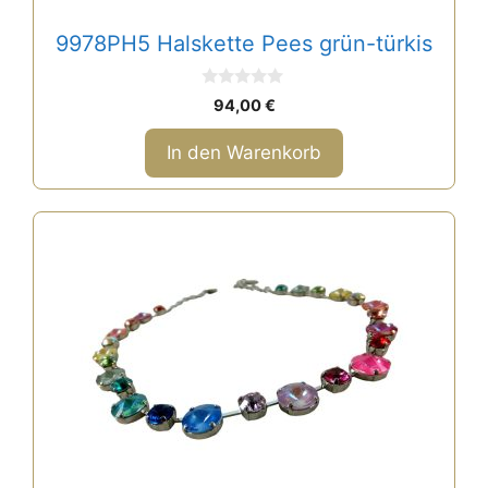
9978PH5 Halskette Pees grün-türkis
0
94,00
€
v
o
n
In den Warenkorb
5