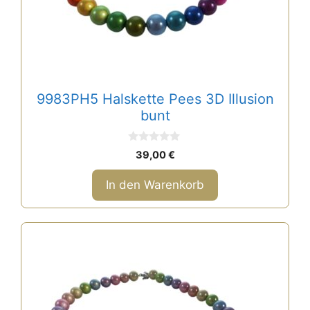
9983PH5 Halskette Pees 3D Illusion
bunt
0
39,00
€
v
o
n
In den Warenkorb
5