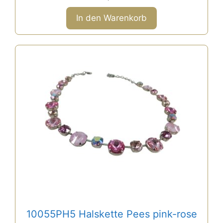
v
o
n
In den Warenkorb
5
10055PH5 Halskette Pees pink-rose