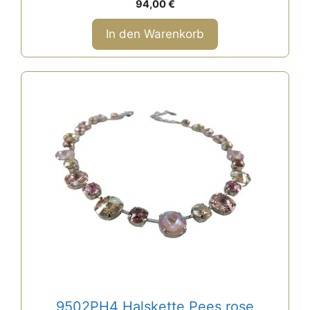
94,00
€
v
o
n
In den Warenkorb
5
9502PH4 Halskette Pees rose