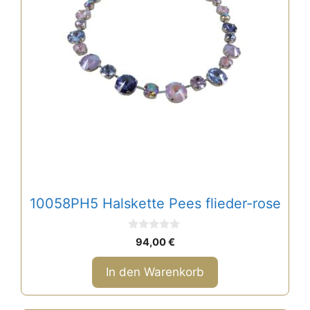
10058PH5 Halskette Pees flieder-rose
0
94,00
€
v
o
n
In den Warenkorb
5