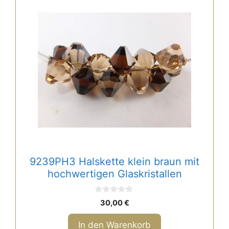
9239PH3 Halskette klein braun mit
hochwertigen Glaskristallen
0
30,00
€
v
o
n
In den Warenkorb
5