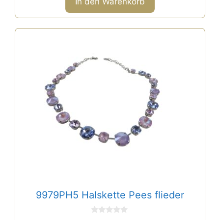
In den Warenkorb
5
9979PH5 Halskette Pees flieder
0