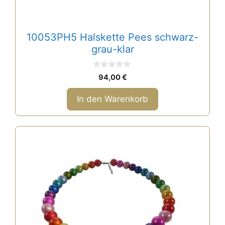
10053PH5 Halskette Pees schwarz-
grau-klar
0
94,00
€
v
o
n
In den Warenkorb
5