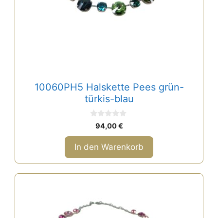
10060PH5 Halskette Pees grün-
türkis-blau
0
94,00
€
v
o
n
In den Warenkorb
5