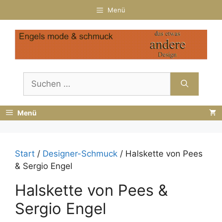
Zum
Menü
Inhalt
springen
Suchen
nach:
Menü
Start
/
Designer-Schmuck
/ Halskette von Pees
& Sergio Engel
Halskette von Pees &
Sergio Engel