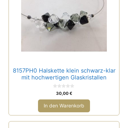
8157PH0 Halskette klein schwarz-klar
mit hochwertigen Glaskristallen
0
30,00
€
v
o
n
In den Warenkorb
5