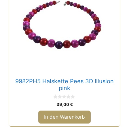
9982PH5 Halskette Pees 3D Illusion
pink
0
39,00
€
v
o
n
In den Warenkorb
5