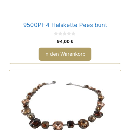
9500PH4 Halskette Pees bunt
0
94,00
€
v
o
n
In den Warenkorb
5