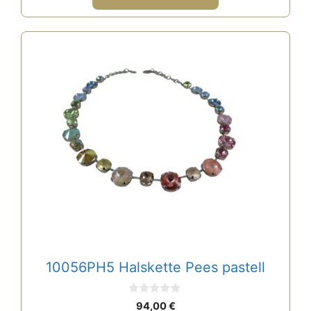
10056PH5 Halskette Pees pastell
0
94,00
€