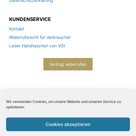
Datenschutzerklärung
KUNDENSERVICE
Kontakt
Widerrufsrecht für Verbraucher
Leder Handtaschen von VOI
Vertrag widerrufen
Wir verwenden Cookies, um unsere Website und unseren Service zu
optimieren.
2026© Engels mode schmuck -
Datenschutzerklärung
-
Impressum
- Bitte beachten Sie unsere
AGB
Cookies akzeptieren