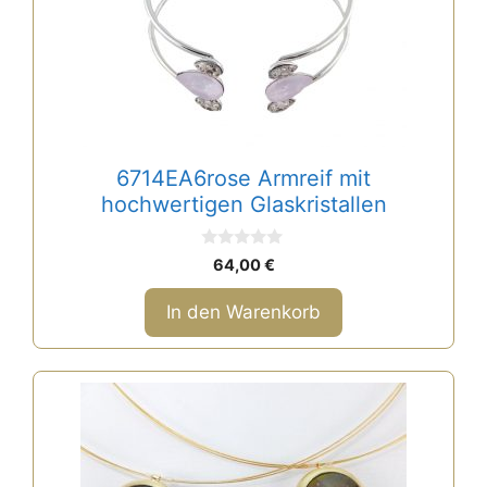
6714EA6rose Armreif mit
hochwertigen Glaskristallen
0
64,00
€
v
o
n
In den Warenkorb
5