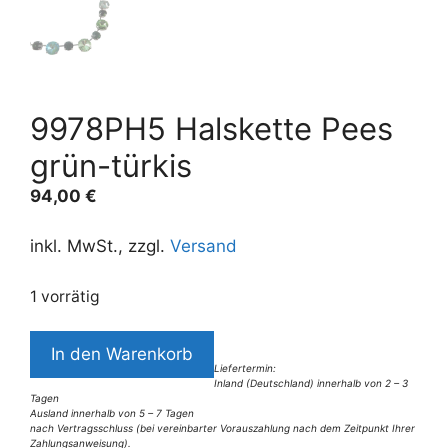
9978PH5 Halskette Pees
grün-türkis
94,00
€
inkl. MwSt., zzgl.
Versand
1 vorrätig
9978PH5
In den Warenkorb
Halskette
Liefertermin:
Inland (Deutschland) innerhalb von 2 – 3
Pees
Tagen
grün-
Ausland innerhalb von 5 – 7 Tagen
nach Vertragsschluss (bei vereinbarter Vorauszahlung nach dem Zeitpunkt Ihrer
türkis
Zahlungsanweisung).