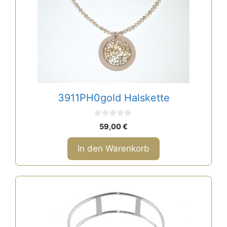
3911PH0gold Halskette
0
59,00
€
v
o
n
In den Warenkorb
5