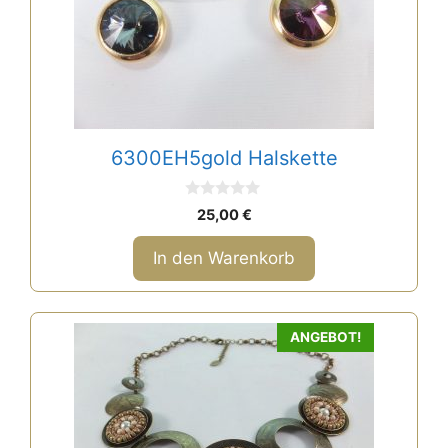
6300EH5gold Halskette
0
25,00
€
v
o
n
In den Warenkorb
5
ANGEBOT!