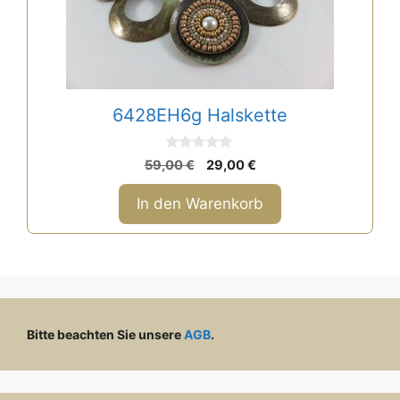
6428EH6g Halskette
0
Ursprünglicher
Aktueller
59,00
€
29,00
€
v
Preis
Preis
o
n
war:
ist:
In den Warenkorb
5
59,00 €
29,00 €.
Bitte beachten Sie unsere
AGB
.