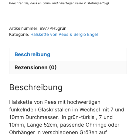
Beachten Sie, dass an Sonn- und Feiertagen keine Zustellung erfolgt.
Menge
A
l
t
Artikelnummer:
9977PH5grün
e
Kategorie:
Halskette von Pees & Sergio Engel
r
n
Beschreibung
a
t
Rezensionen (0)
i
v
e
Beschreibung
:
Halskette von Pees mit hochwertigen
funkelnden Glaskristallen im Wechsel mit 7 und
10mm Durchmesser, in grün-türkis , 7 und
10mm, Länge 52cm, passende Ohrringe oder
Ohrhänger in verschiedenen Größen auf