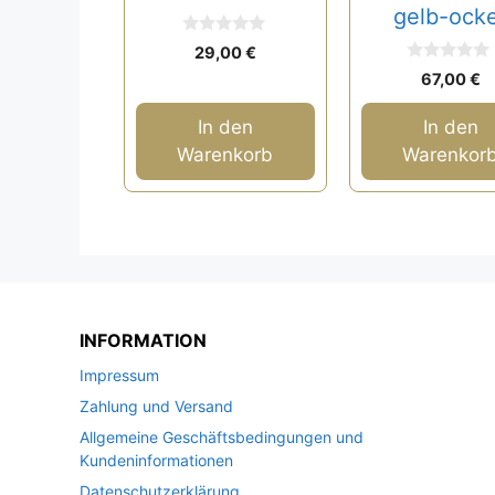
gelb-ock
0
29,00
€
v
0
o
67,00
€
v
n
o
5
n
In den
In den
5
Warenkorb
Warenkor
INFORMATION
Impressum
Zahlung und Versand
Allgemeine Geschäftsbedingungen und
Kundeninformationen
Datenschutzerklärung