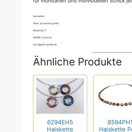
für mondänen und individuellen Schick je
Hersteller:
Pees accesoires gmbh
Bergweg 11
64686 Lautertal
Info @pees-gmbh.de
Ähnliche Produkte
6294EH5
8594PH
Halskette
Halskette 