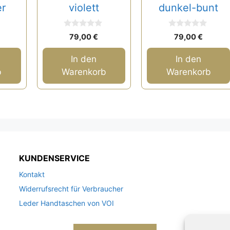
er
violett
dunkel-bunt
0
0
79,00
€
79,00
€
v
v
o
o
n
n
In den
In den
5
5
b
Warenkorb
Warenkorb
KUNDENSERVICE
Kontakt
Widerrufsrecht für Verbraucher
Leder Handtaschen von VOI