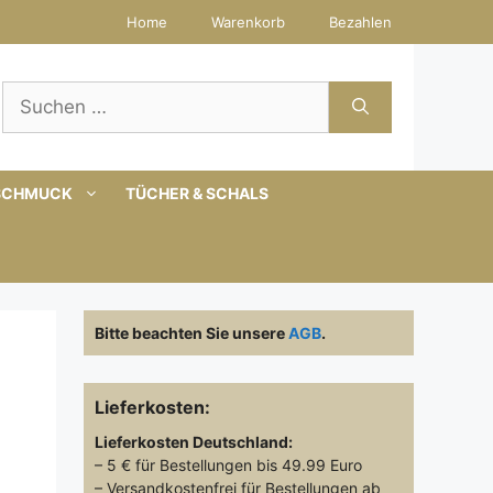
Home
Warenkorb
Bezahlen
Suchen
nach:
SCHMUCK
TÜCHER & SCHALS
Bitte beachten Sie unsere
AGB
.
Lieferkosten:
Lieferkosten
Deutschland:
– 5 € für Bestellungen bis 49.99 Euro
– Versandkostenfrei für Bestellungen ab