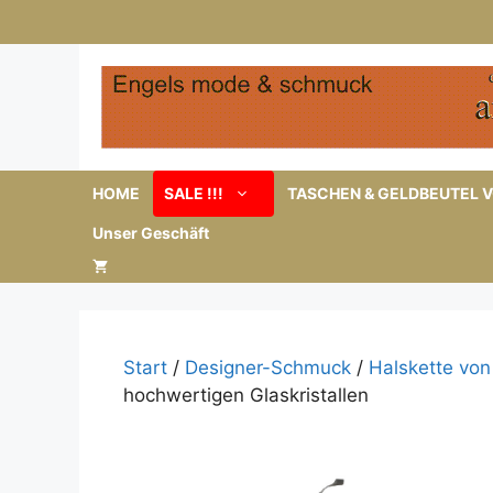
Zum
Inhalt
springen
HOME
SALE !!!
TASCHEN & GELDBEUTEL V
Unser Geschäft
Start
/
Designer-Schmuck
/
Halskette von
hochwertigen Glaskristallen