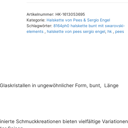
Menge
l
t
Artikelnummer:
HK-1613053695
e
Kategorie:
Halskette von Pees & Sergio Engel
r
Schlagwörter:
8164ph0 halskette bunt mit swarovski-
n
elements
,
halskette von pees sergio engel
,
hk
,
pees
a
t
i
v
e
:
Glaskristallen in ungewöhnlicher Form, bunt, Länge
ffinierte Schmuckkreationen bieten vielfältige Variationen