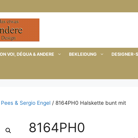
ON VOI, DÉQUA & ANDERE
BEKLEIDUNG
DESIGNER-
 Pees & Sergio Engel
/ 8164PH0 Halskette bunt mit
8164PH0