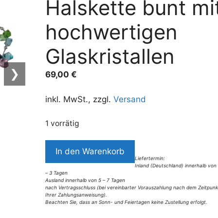
Halskette bunt mi
hochwertigen
Glaskristallen
❯
69,00
€
inkl. MwSt., zzgl.
Versand
1 vorrätig
8164PH0
In den Warenkorb
Halskette
Liefertermin:
Inland (Deutschland) innerhalb von
bunt
– 3 Tagen
mit
Ausland innerhalb von 5 – 7 Tagen
nach Vertragsschluss (bei vereinbarter Vorauszahlung nach dem Zeitpunk
hochwertigen
Ihrer Zahlungsanweisung).
Beachten Sie, dass an Sonn- und Feiertagen keine Zustellung erfolgt.
Glaskristallen
A