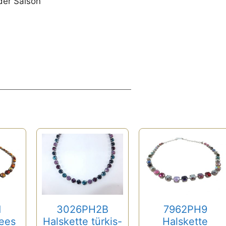
der Saison
1
3026PH2B
7962PH9
Pees
Halskette türkis-
Halskette