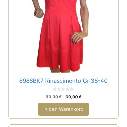
6988BK7 Rinascimento Gr 38-40
0
Ursprünglicher
Aktueller
99,00
€
69,00
€
v
Preis
Preis
o
n
war:
ist:
In den Warenkorb
5
99,00 €
69,00 €.