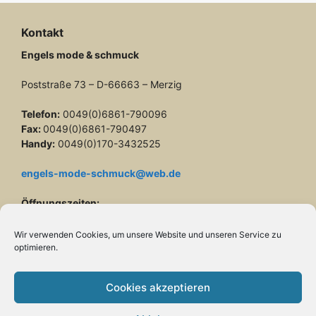
Kontakt
Engels mode & schmuck
Poststraße 73 – D-66663 – Merzig
Telefon:
0049(0)6861-790096
Fax:
0049(0)6861-790497
Handy:
0049(0)170-3432525
engels-mode-schmuck@web.de
Öffnungszeiten:
Montag: 10 – 13 Uhr
Dienstag bis Freitag: 10 – 13 und 14 – 17 Uhr
Wir verwenden Cookies, um unsere Website und unseren Service zu
Samstag: 10 – 13 Uhr
optimieren.
Cookies akzeptieren