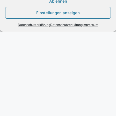
Ablehnen
Vertrag widerrufen
Einstellungen anzeigen
Datenschutzerklärung
Datenschutzerklärung
Impressum
INFORMATION
Impressum
Zahlung und Versand
Allgemeine Geschäftsbedingungen und
Kundeninformationen
Datenschutzerklärung
KUNDENSERVICE
Kontakt
Widerrufsrecht für Verbraucher