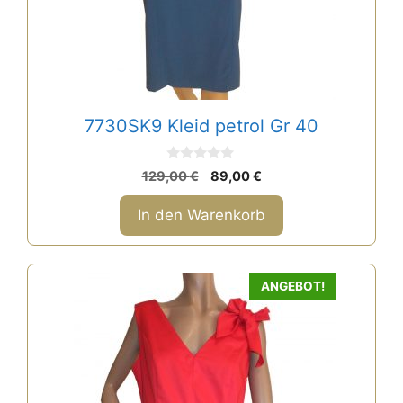
7730SK9 Kleid petrol Gr 40
0
Ursprünglicher
Aktueller
129,00
€
89,00
€
v
Preis
Preis
o
n
war:
ist:
In den Warenkorb
5
129,00 €
89,00 €.
ANGEBOT!