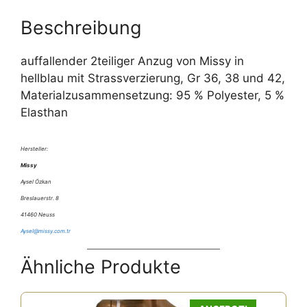
Beschreibung
auffallender 2teiliger Anzug von Missy in
hellblau mit Strassverzierung, Gr 36, 38 und 42,
Materialzusammensetzung: 95 % Polyester, 5 %
Elasthan
Hersteller:
Missy
Aysel Özkan
Breslauerstr. 8
41460 Neuss
Aysel@missy.com.tr
Ähnliche Produkte