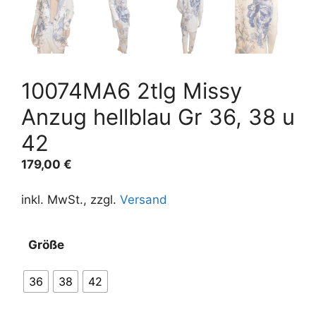
10074MA6 2tlg Missy
Anzug hellblau Gr 36, 38 u
42
179,00
€
inkl. MwSt., zzgl.
Versand
A
Größe
l
t
36
38
42
e
r