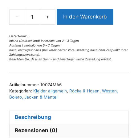
n
a
-
+
In den Warenkorb
t
10074MA6
i
2tlg
v
Missy
Liefertermin:
Inland (Deutschland) innerhalb von 2 – 3 Tagen
e
Anzug
Ausland innerhalb von 5 – 7 Tagen
:
hellblau
nach Vertragsschluss (bei vereinbarter Vorauszahlung nach dem Zeitpunkt Ihrer
Zahlungsanweisung).
Gr
Beachten Sie, dass an Sonn- und Feiertagen keine Zustellung erfolgt.
36,
38
u
Artikelnummer:
10074MA6
42
Kategorien:
Kleider allgemein
,
Röcke & Hosen
,
Westen,
Menge
Bolero, Jacken & Mäntel
Beschreibung
Rezensionen (0)