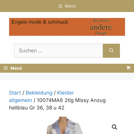
Zum
Menü
Inhalt
springen
Suchen
nach:
Menü
Start
/
Bekleidung
/
Kleider
allgemein
/ 10074MA6 2tlg Missy Anzug
hellblau Gr 36, 38 u 42