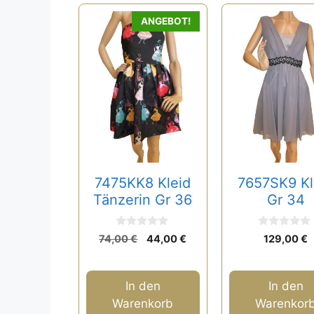
ANGEBOT!
7475KK8 Kleid
7657SK9 Kl
Tänzerin Gr 36
Gr 34
0
0
Ursprünglicher
Aktueller
74,00
€
44,00
€
129,00
€
v
v
Preis
Preis
o
o
n
n
war:
ist:
5
5
74,00 €
44,00 €.
In den
In den
Warenkorb
Warenkor