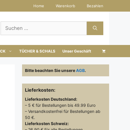
Home
Warenkorb
Bezahlen
Suchen
nach:
UCK
TÜCHER & SCHALS
Unser Geschäft
Bitte beachten Sie unsere
AGB
.
Lieferkosten:
Lieferkosten
Deutschland:
t
– 5 € für Bestellungen bis 49.99 Euro
– Versandkostenfrei für Bestellungen ab
50 €.
Lieferkosten
Schweiz:
– 26.90 € für alle Bestellungen