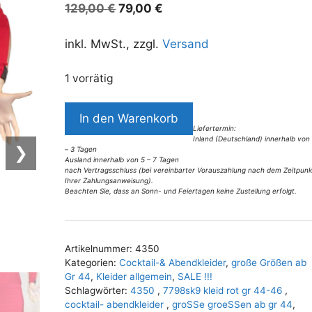
Ursprünglicher
Aktueller
129,00
€
79,00
€
Preis
Preis
war:
ist:
inkl. MwSt., zzgl.
Versand
129,00 €
79,00 €.
1 vorrätig
7708SK9
In den Warenkorb
Kleid
Liefertermin:
Inland (Deutschland) innerhalb von
rot
❯
– 3 Tagen
Gr
Ausland innerhalb von 5 – 7 Tagen
nach Vertragsschluss (bei vereinbarter Vorauszahlung nach dem Zeitpunk
44-
Ihrer Zahlungsanweisung).
Beachten Sie, dass an Sonn- und Feiertagen keine Zustellung erfolgt.
46
A
Menge
l
t
Artikelnummer:
4350
e
Kategorien:
Cocktail-& Abendkleider
,
große Größen ab
r
Gr 44
,
Kleider allgemein
,
SALE !!!
n
Schlagwörter:
4350
,
7798sk9 kleid rot gr 44-46
,
cocktail- abendkleider
,
groSSe groeSSen ab gr 44
,
a