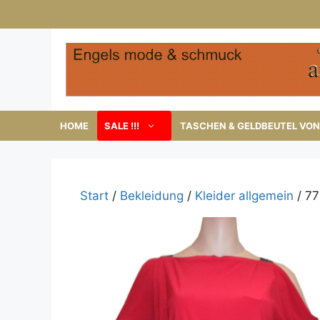
Zum
Inhalt
springen
HOME
SALE !!!
TASCHEN & GELDBEUTEL VON 
Start
/
Bekleidung
/
Kleider allgemein
/ 77