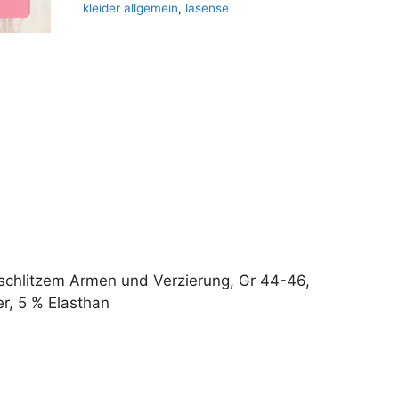
kleider allgemein
,
lasense
t
i
v
e
:
geschlitzem Armen und Verzierung, Gr 44-46,
r, 5 % Elasthan