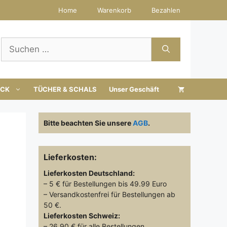
Home
Warenkorb
Bezahlen
Suchen
nach:
UCK
TÜCHER & SCHALS
Unser Geschäft
Bitte beachten Sie unsere
AGB
.
Lieferkosten:
Lieferkosten
Deutschland:
– 5 € für Bestellungen bis 49.99 Euro
– Versandkostenfrei für Bestellungen ab
50 €.
Lieferkosten
Schweiz:
– 26.90 € für alle Bestellungen