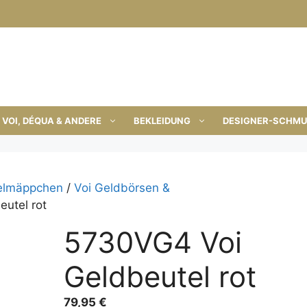
VOI, DÉQUA & ANDERE
BEKLEIDUNG
DESIGNER-SCHM
selmäppchen
/
Voi Geldbörsen &
utel rot
5730VG4 Voi
Geldbeutel rot
79,95
€