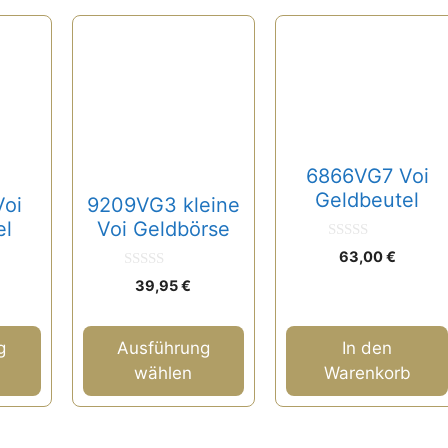
Dieses
Produkt
weist
mehrere
Varianten
auf.
6866VG7 Voi
Die
Geldbeutel
oi
9209VG3 kleine
Optionen
el
Voi Geldbörse
können
0
63,00
€
auf
v
o
0
39,95
€
der
n
v
5
o
Produktseite
n
gewählt
5
g
Ausführung
In den
werden
wählen
Warenkorb