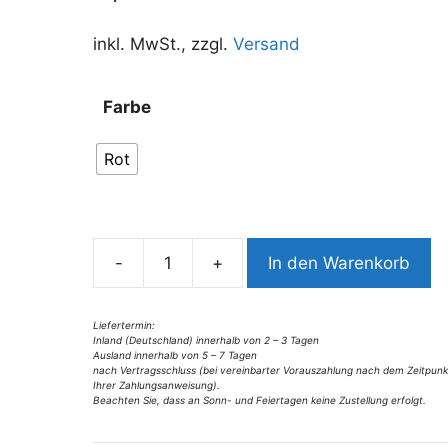
inkl. MwSt., zzgl.
Versand
A
Farbe
l
t
Rot
e
r
n
a
-
+
In den Warenkorb
t
5730VG4
i
Voi
v
Geldbeutel
Liefertermin:
Inland (Deutschland) innerhalb von 2 – 3 Tagen
e
rot
Ausland innerhalb von 5 – 7 Tagen
:
Menge
nach Vertragsschluss (bei vereinbarter Vorauszahlung nach dem Zeitpunk
Ihrer Zahlungsanweisung).
Beachten Sie, dass an Sonn- und Feiertagen keine Zustellung erfolgt.