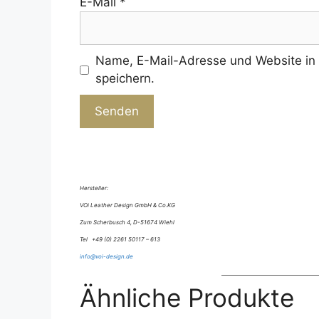
E-Mail
*
Name, E-Mail-Adresse und Website in
speichern.
A
l
t
Hersteller:
e
VOi Leather Design GmbH & Co.KG
r
Zum Scherbusch 4, D-51674 Wiehl
n
Tel +49 (0) 2261 50117 – 613
a
info@voi-design.de
t
Ähnliche Produkte
i
v