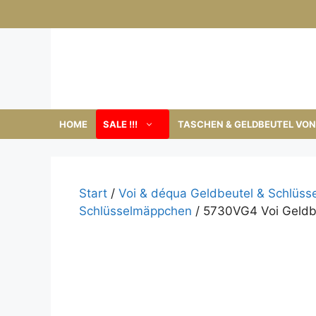
Zum
Inhalt
springen
HOME
SALE !!!
TASCHEN & GELDBEUTEL VON 
Start
/
Voi & déqua Geldbeutel & Schlüs
Schlüsselmäppchen
/ 5730VG4 Voi Geldbe