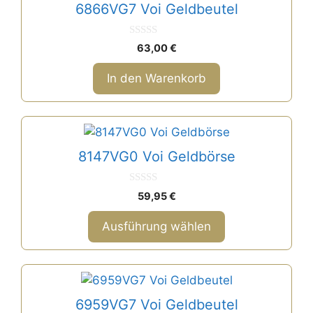
6866VG7 Voi Geldbeutel
0
63,00
€
v
o
n
In den Warenkorb
5
Dieses
Produkt
8147VG0 Voi Geldbörse
weist
mehrere
0
59,95
€
Varianten
v
o
auf.
n
Ausführung wählen
5
Die
Optionen
können
Dieses
auf
Produkt
6959VG7 Voi Geldbeutel
der