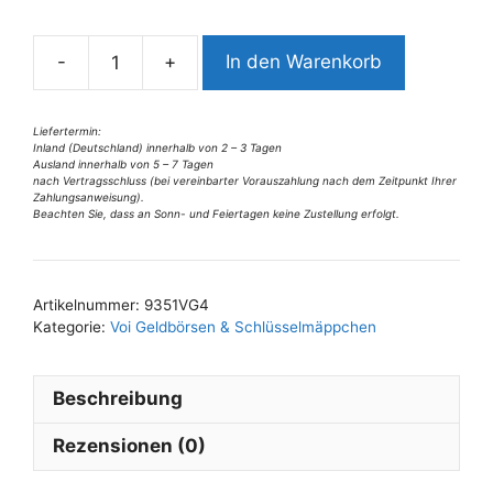
n
a
-
+
In den Warenkorb
t
9531VG4
i
Voi
v
Komigeldbörse
Liefertermin:
Inland (Deutschland) innerhalb von 2 – 3 Tagen
e
3tlg
Ausland innerhalb von 5 – 7 Tagen
:
Menge
nach Vertragsschluss (bei vereinbarter Vorauszahlung nach dem Zeitpunkt Ihrer
Zahlungsanweisung).
Beachten Sie, dass an Sonn- und Feiertagen keine Zustellung erfolgt.
Artikelnummer:
9351VG4
Kategorie:
Voi Geldbörsen & Schlüsselmäppchen
Beschreibung
Rezensionen (0)