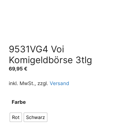
9531VG4 Voi
Komigeldbörse 3tlg
69,95
€
inkl. MwSt., zzgl.
Versand
A
Farbe
l
t
Rot
Schwarz
e
r