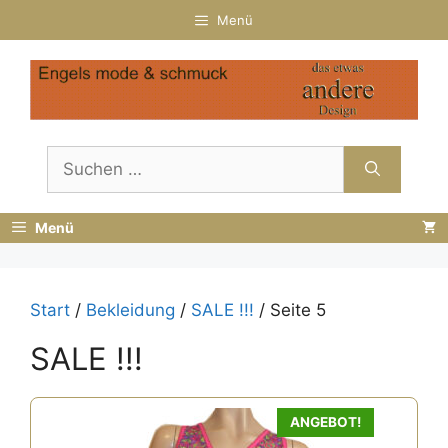
Zum
Menü
Inhalt
springen
Suchen
nach:
Menü
Start
/
Bekleidung
/
SALE !!!
/ Seite 5
SALE !!!
ANGEBOT!