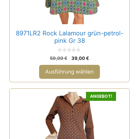
auf
der
Produktseite
gewählt
8971LR2 Rock Lalamour grün-petrol-
werden
pink Gr 38
0
Ursprünglicher
Aktueller
59,00
€
39,00
€
v
Preis
Preis
o
n
war:
ist:
Ausführung wählen
5
59,00 €
39,00 €.
ANGEBOT!