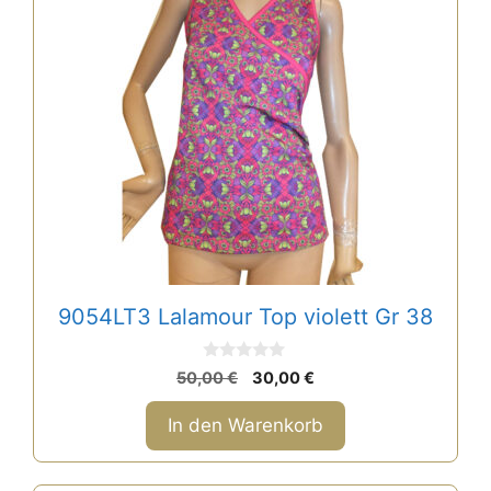
9054LT3 Lalamour Top violett Gr 38
0
Ursprünglicher
Aktueller
50,00
€
30,00
€
v
Preis
Preis
o
n
war:
ist:
In den Warenkorb
5
50,00 €
30,00 €.