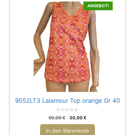
ANGEBOT!
9052LT3 Lalamour Top orange Gr 40
0
Ursprünglicher
Aktueller
50,00
€
30,00
€
v
Preis
Preis
o
n
war:
ist:
In den Warenkorb
5