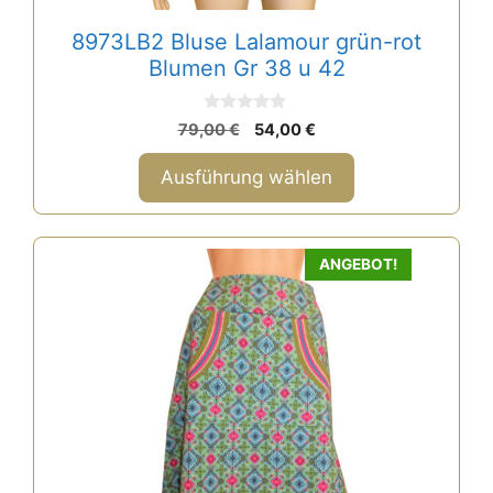
gewählt
8973LB2 Bluse Lalamour grün-rot
werden
Blumen Gr 38 u 42
0
Ursprünglicher
Aktueller
79,00
€
54,00
€
v
Preis
Preis
o
n
war:
ist:
Ausführung wählen
5
79,00 €
54,00 €.
Dieses
ANGEBOT!
Produkt
weist
mehrere
Varianten
auf.
Die
Optionen
können