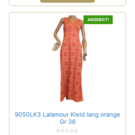
50,00 €
30,00 €.
Dieses
ANGEBOT!
Produkt
weist
mehrere
Varianten
auf.
Die
Optionen
können
auf
der
Produktseite
gewählt
9050LK3 Lalamour Kleid lang orange
werden
Gr 36