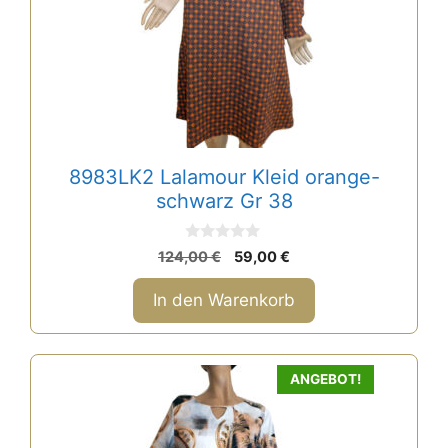
8983LK2 Lalamour Kleid orange-
schwarz Gr 38
0
Ursprünglicher
Aktueller
124,00
€
59,00
€
v
Preis
Preis
o
n
war:
ist:
In den Warenkorb
5
124,00 €
59,00 €.
Dieses
ANGEBOT!
Produkt
weist