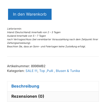
8996MB2
In den Warenkorb
Missy
Bluse
grau-
Liefertermin:
Inland (Deutschland) innerhalb von 2 – 3 Tagen
gelb-
Ausland innerhalb von 5 – 7 Tagen
nach Vertragsschluss (bei vereinbarter Vorauszahlung nach dem Zeitpunkt Ihrer
braun
Zahlungsanweisung).
Gr
Beachten Sie, dass an Sonn- und Feiertagen keine Zustellung erfolgt.
A
36
l
Menge
t
Artikelnummer:
8996MB2
e
Kategorien:
SALE !!!
,
Top ,Pulli , Blusen & Tunika
r
n
Beschreibung
a
t
Rezensionen (0)
i
v