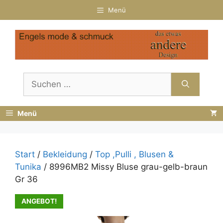
Zum
Menü
Inhalt
springen
Suchen
nach:
Menü
Start
/
Bekleidung
/
Top ,Pulli , Blusen &
Tunika
/ 8996MB2 Missy Bluse grau-gelb-braun
Gr 36
ANGEBOT!