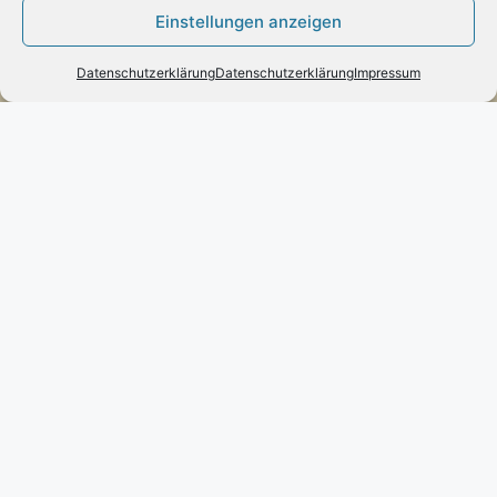
Einstellungen anzeigen
Poststraße 73 – D-66663 – Merzig
Telefon:
0049(0)6861-790096
Datenschutzerklärung
Datenschutzerklärung
Impressum
Fax:
0049(0)6861-790497
Handy:
0049(0)170-3432525
engels-mode-schmuck@web.de
Öffnungszeiten:
Montag: 10 – 13 Uhr
Dienstag bis Freitag: 10 – 13 und 14 – 17 Uhr
Samstag: 10 – 13 Uhr
Vertrag widerrufen