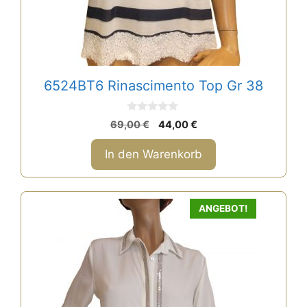
6524BT6 Rinascimento Top Gr 38
0
Ursprünglicher
Aktueller
69,00
€
44,00
€
v
Preis
Preis
o
n
war:
ist:
In den Warenkorb
5
69,00 €
44,00 €.
ANGEBOT!