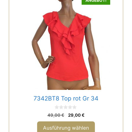
ANGEBOT!
Produkt
weist
mehrere
Varianten
auf.
Die
Optionen
können
auf
der
Produktseite
gewählt
werden
7342BT8 Top rot Gr 34
0
Ursprünglicher
Aktueller
49,00
€
29,00
€
v
Preis
Preis
o
n
war:
ist:
Ausführung wählen
5