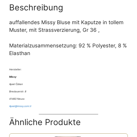
e
Beschreibung
:
auffallendes Missy Bluse mit Kaputze in tollem
Muster, mit Strassverzierung, Gr 36 ,
Materialzusammensetzung: 92 % Polyester, 8 %
Elasthan
Hersteller:
Missy
Aysel Özkan
Breslauerstr. 8
41460 Neuss
Aysel@missy.com.tr
Ähnliche Produkte