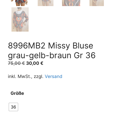
8996MB2 Missy Bluse
grau-gelb-braun Gr 36
Ursprünglicher
Aktueller
75,00
€
30,00
€
Preis
Preis
war:
ist:
inkl. MwSt., zzgl.
Versand
75,00 €
30,00 €.
Größe
36