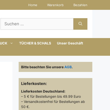
Home
Warenkorb
Bezahlen
Suchen
nach:
MUCK
TÜCHER & SCHALS
Unser Geschäft
Bitte beachten Sie unsere
AGB
.
Lieferkosten:
Lieferkosten
Deutschland:
– 5 € für Bestellungen bis 49.99 Euro
– Versandkostenfrei für Bestellungen ab
50 €.