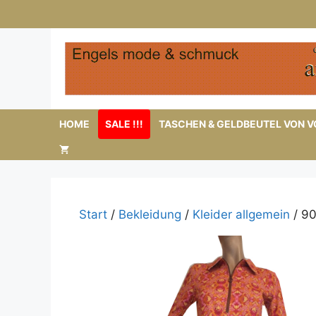
Zum
Inhalt
springen
HOME
SALE !!!
TASCHEN & GELDBEUTEL VON VO
Start
/
Bekleidung
/
Kleider allgemein
/ 90