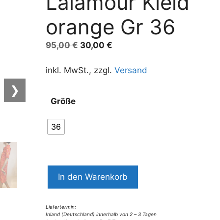
Lalamour Kleid
orange Gr 36
Ursprünglicher
Aktueller
95,00
€
30,00
€
Preis
Preis
war:
ist:
inkl. MwSt., zzgl.
Versand
95,00 €
30,00 €.
❯
Größe
36
9046LK3
In den Warenkorb
Lalamour
Kleid
orange
Liefertermin:
Inland (Deutschland) innerhalb von 2 – 3 Tagen