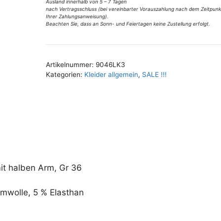
Gr
Ausland innerhalb von 5 – 7 Tagen
nach Vertragsschluss (bei vereinbarter Vorauszahlung nach dem Zeitpunk
36
Ihrer Zahlungsanweisung).
Menge
Beachten Sie, dass an Sonn- und Feiertagen keine Zustellung erfolgt.
A
l
t
Artikelnummer:
9046LK3
e
Kategorien:
Kleider allgemein
,
SALE !!!
r
n
a
t
i
v
e
it halben Arm, Gr 36
:
mwolle, 5 % Elasthan