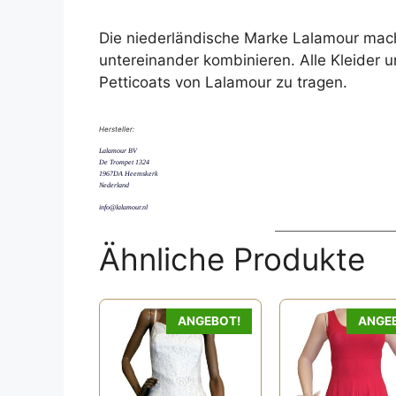
Die niederländische Marke Lalamour mach
untereinander kombinieren. Alle Kleider 
Petticoats von Lalamour zu tragen.
Hersteller:
Lalamour BV
De Trompet 1324
1967DA Heemskerk
Nederland
info@lalamour.nl
Ähnliche Produkte
Dieses
Dieses
ANGEBOT!
ANGE
Produkt
Produkt
weist
weist
mehrere
mehrere