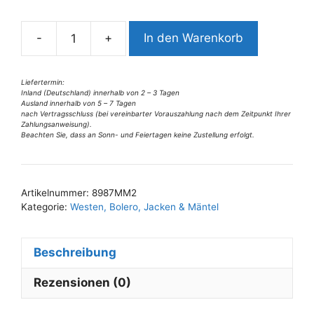
n
a
-
+
In den Warenkorb
t
8988MM2
i
Steppmantel
v
schwarz
Liefertermin:
Inland (Deutschland) innerhalb von 2 – 3 Tagen
e
Gr
Ausland innerhalb von 5 – 7 Tagen
:
38-
nach Vertragsschluss (bei vereinbarter Vorauszahlung nach dem Zeitpunkt Ihrer
Zahlungsanweisung).
40
Beachten Sie, dass an Sonn- und Feiertagen keine Zustellung erfolgt.
u
40-
42
Artikelnummer:
8987MM2
Menge
Kategorie:
Westen, Bolero, Jacken & Mäntel
Beschreibung
Rezensionen (0)