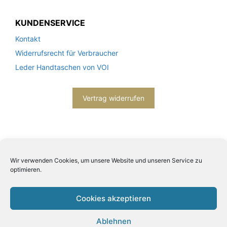
KUNDENSERVICE
Kontakt
Widerrufsrecht für Verbraucher
Leder Handtaschen von VOI
Vertrag widerrufen
Wir verwenden Cookies, um unsere Website und unseren Service zu
optimieren.
2026© Engels mode schmuck -
Datenschutzerklärung
-
Impressum
- Bitte beachten Sie unsere
AGB
Cookies akzeptieren
Ablehnen