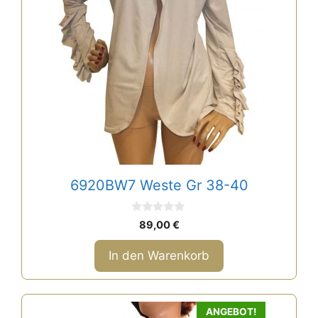
6920BW7 Weste Gr 38-40
0
89,00
€
v
o
n
In den Warenkorb
5
ANGEBOT!