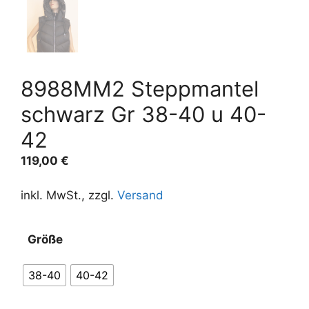
8988MM2 Steppmantel
schwarz Gr 38-40 u 40-
42
119,00
€
inkl. MwSt., zzgl.
Versand
A
Größe
l
t
38-40
40-42
e
r