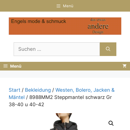
Zum
Menü
Inhalt
springen
Suchen
nach:
Menü
Start
/
Bekleidung
/
Westen, Bolero, Jacken &
Mäntel
/ 8988MM2 Steppmantel schwarz Gr
38-40 u 40-42