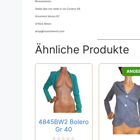
Rinascimento
Teddy Spa con sede in via Coriano 58,
Grosrimini blocco 97,
47924, Rimini
shop@rinascimento.com
Ähnliche Produkte
ANGE
4845BW2 Bolero
Gr 40