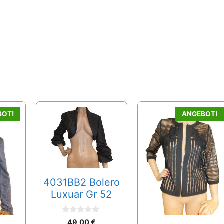
Dieses
BOT!
ANGEBOT!
Produkt
weist
mehrere
Varianten
auf.
4031BB2 Bolero
Die
Luxuar Gr 52
Optionen
können
0
49,00
€