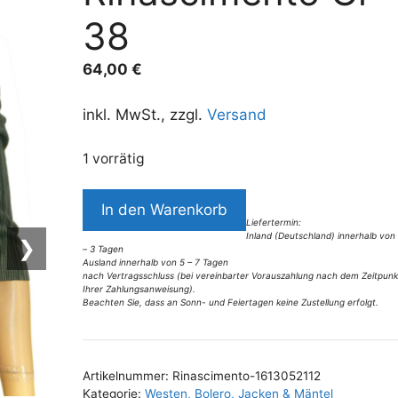
38
64,00
€
inkl. MwSt., zzgl.
Versand
1 vorrätig
6743BB6
In den Warenkorb
Bolero
Liefertermin:
Inland (Deutschland) innerhalb von
Rinascimento
❯
– 3 Tagen
Gr
Ausland innerhalb von 5 – 7 Tagen
nach Vertragsschluss (bei vereinbarter Vorauszahlung nach dem Zeitpunk
38
Ihrer Zahlungsanweisung).
Beachten Sie, dass an Sonn- und Feiertagen keine Zustellung erfolgt.
Menge
A
l
t
Artikelnummer:
Rinascimento-1613052112
e
Kategorie:
Westen, Bolero, Jacken & Mäntel