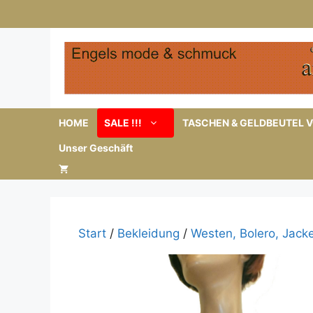
Zum
Inhalt
springen
HOME
SALE !!!
TASCHEN & GELDBEUTEL V
Unser Geschäft
Start
/
Bekleidung
/
Westen, Bolero, Jack