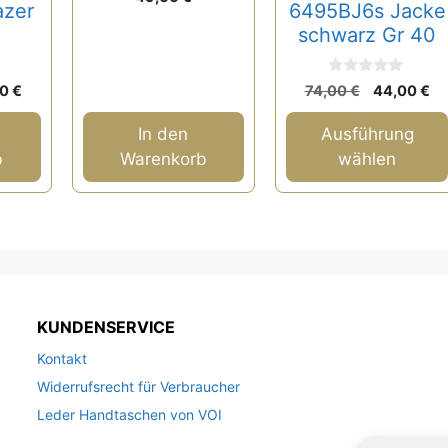
auf
v
azer
6495BJ6s Jacke
o
der
schwarz Gr 40
n
5
Produktseite
gewählt
0
rünglicher
Aktueller
Ursprüngl
Ak
00
€
74,00
€
44,00
€
v
werden
s
Preis
Preis
Pr
o
n
ist:
war:
ist
In den
Ausführung
5
0 €
39,00 €.
74,00 €
44
b
Warenkorb
wählen
KUNDENSERVICE
Kontakt
Widerrufsrecht für Verbraucher
Leder Handtaschen von VOI