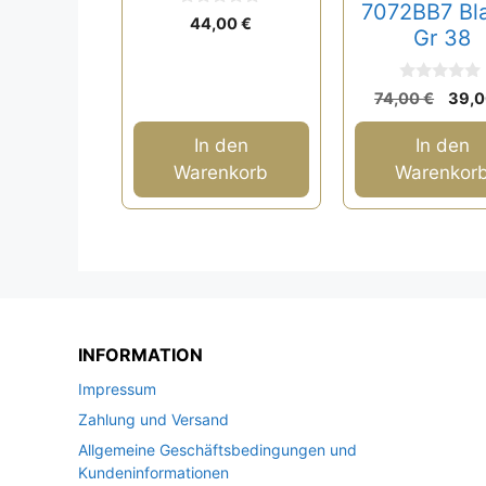
7072BB7 Bl
0
44,00
€
v
Gr 38
o
n
5
0
Ursp
74,00
€
39,
v
Prei
o
n
war:
In den
In den
5
74,0
Warenkorb
Warenkor
INFORMATION
Impressum
Zahlung und Versand
Allgemeine Geschäftsbedingungen und
Kundeninformationen