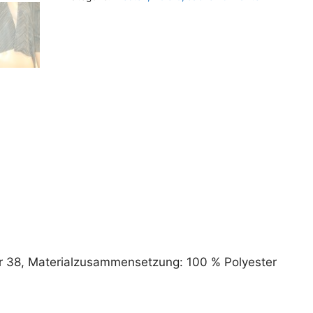
r
n
a
t
i
v
e
:
 Gr 38, Materialzusammensetzung: 100 % Polyester