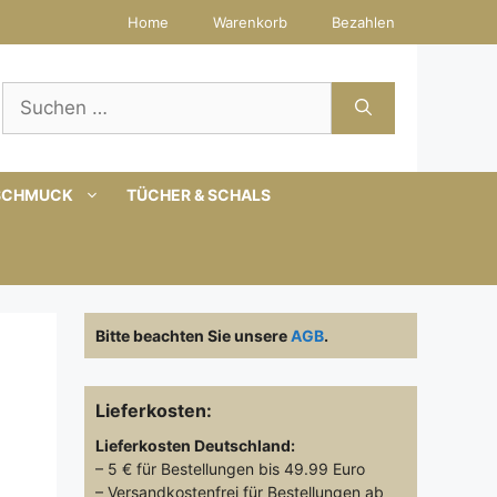
Home
Warenkorb
Bezahlen
Suchen
nach:
SCHMUCK
TÜCHER & SCHALS
Bitte beachten Sie unsere
AGB
.
Lieferkosten:
Lieferkosten
Deutschland:
– 5 € für Bestellungen bis 49.99 Euro
– Versandkostenfrei für Bestellungen ab