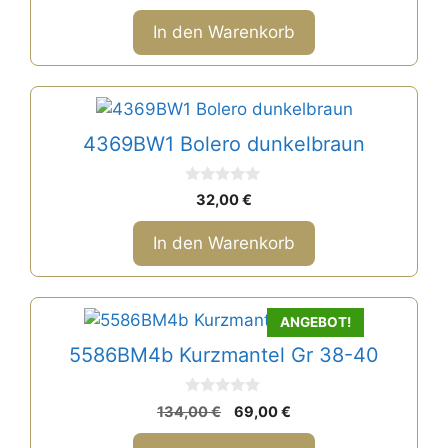
o
n
In den Warenkorb
5
4369BW1 Bolero dunkelbraun
0
32,00
€
v
o
n
In den Warenkorb
5
ANGEBOT!
5586BM4b Kurzmantel Gr 38-40
0
Ursprünglicher
Aktueller
134,00
€
69,00
€
v
Preis
Preis
o
n