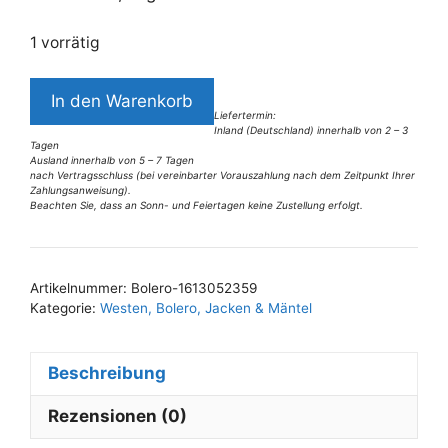
1 vorrätig
6420LB6
In den Warenkorb
Luxuar
Liefertermin:
Inland (Deutschland) innerhalb von 2 – 3
Bolero
Tagen
schwarz
Ausland innerhalb von 5 – 7 Tagen
nach Vertragsschluss (bei vereinbarter Vorauszahlung nach dem Zeitpunkt Ihrer
Gr
Zahlungsanweisung).
Beachten Sie, dass an Sonn- und Feiertagen keine Zustellung erfolgt.
36
A
Menge
l
t
Artikelnummer:
Bolero-1613052359
e
Kategorie:
Westen, Bolero, Jacken & Mäntel
r
n
Beschreibung
a
t
Rezensionen (0)
i