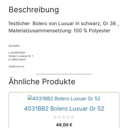
v
e
Beschreibung
:
festlicher Bolero von Luxuar in schwarz, Gr 36 ,
Materialzusammensetzung: 100 % Polyester
Hersteller:
LUXUAR GmbH
Herbert-Ludwig-Str. 1
D-28832 Achim
info@luxuar.com
Ähnliche Produkte
4031BB2 Bolero Luxuar Gr 52
0
49,00
€
v