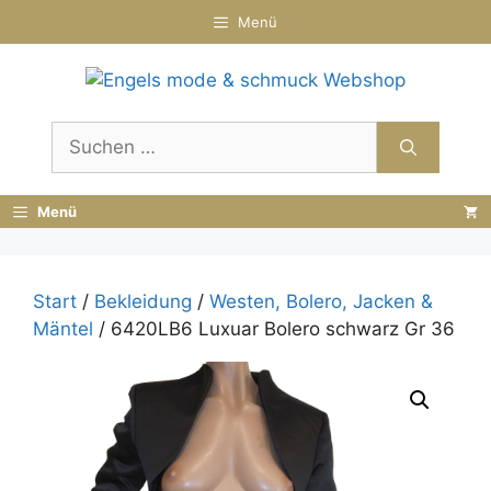
Zum
Menü
Inhalt
springen
Suchen
nach:
Menü
Start
/
Bekleidung
/
Westen, Bolero, Jacken &
Mäntel
/ 6420LB6 Luxuar Bolero schwarz Gr 36