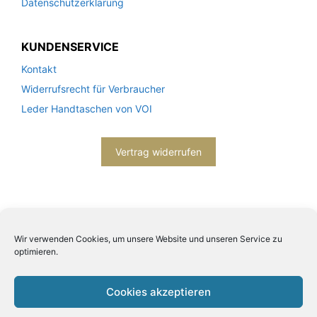
Datenschutzerklärung
KUNDENSERVICE
Kontakt
Widerrufsrecht für Verbraucher
Leder Handtaschen von VOI
Vertrag widerrufen
Wir verwenden Cookies, um unsere Website und unseren Service zu
optimieren.
2026© Engels mode schmuck -
Datenschutzerklärung
-
Impressum
- Bitte beachten Sie unsere
AGB
Cookies akzeptieren