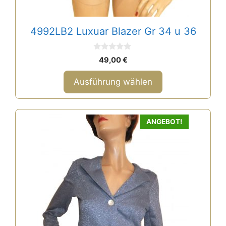
4992LB2 Luxuar Blazer Gr 34 u 36
0
49,00
€
v
o
n
Ausführung wählen
5
ANGEBOT!