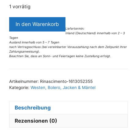
1 vorrätig
4867BB2A
In den Warenkorb
Rinascimento
Liefertermin:
Inland (Deutschland) innerhalb von 2 – 3
Blazer
Tagen
grün
Ausland innerhalb von 5 – 7 Tagen
nach Vertragsschluss (bei vereinbarter Vorauszahlung nach dem Zeitpunkt Ihrer
Gr
Zahlungsanweisung).
Beachten Sie, dass an Sonn- und Feiertagen keine Zustellung erfolgt.
34-
A
36
l
Menge
t
Artikelnummer:
Rinascimento-1613052355
e
Kategorie:
Westen, Bolero, Jacken & Mäntel
r
n
Beschreibung
a
t
Rezensionen (0)
i
v