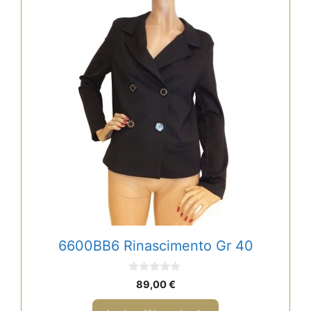
6600BB6 Rinascimento Gr 40
0
89,00
€
v
o
n