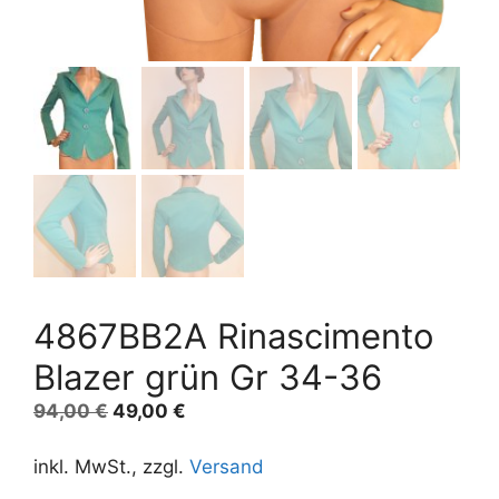
4867BB2A Rinascimento
Blazer grün Gr 34-36
Ursprünglicher
Aktueller
94,00
€
49,00
€
Preis
Preis
war:
ist:
inkl. MwSt., zzgl.
Versand
94,00 €
49,00 €.