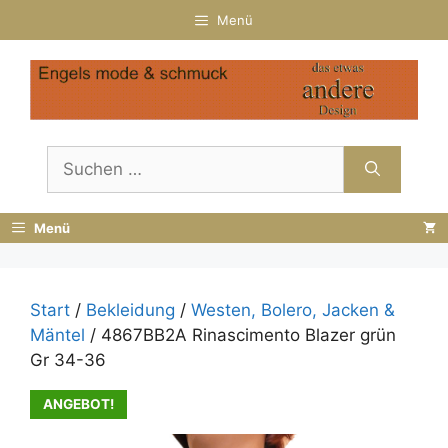
Zum
Menü
Inhalt
springen
Suchen
nach:
Menü
Start
/
Bekleidung
/
Westen, Bolero, Jacken &
Mäntel
/ 4867BB2A Rinascimento Blazer grün
Gr 34-36
ANGEBOT!