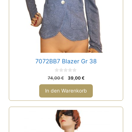
7072BB7 Blazer Gr 38
0
Ursprünglicher
Aktueller
74,00
€
39,00
€
v
Preis
Preis
o
n
war:
ist:
In den Warenkorb
5
74,00 €
39,00 €.