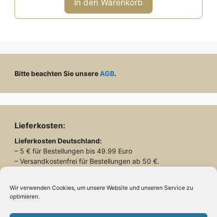
In den Warenkorb
5
Bitte beachten Sie unsere
AGB
.
Lieferkosten:
Lieferkosten
Deutschland:
– 5 € für Bestellungen bis 49.99 Euro
– Versandkostenfrei für Bestellungen ab 50 €.
Lieferkosten
Schweiz:
– 26.90 € für alle Bestellungen
Wir verwenden Cookies, um unsere Website und unseren Service zu
optimieren.
Lieferung mit DHL