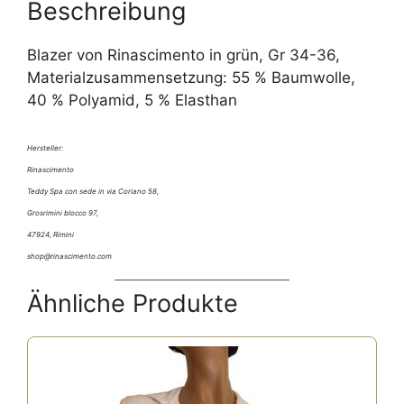
e
Beschreibung
:
Blazer von Rinascimento in grün, Gr 34-36,
Materialzusammensetzung: 55 % Baumwolle,
40 % Polyamid, 5 % Elasthan
Hersteller:
Rinascimento
Teddy Spa con sede in via Coriano 58,
Grosrimini blocco 97,
47924, Rimini
shop@rinascimento.com
Ähnliche Produkte