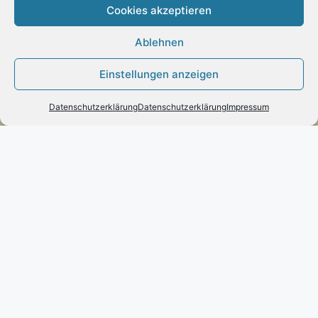
Cookies akzeptieren
Ablehnen
Zahlung:
Einstellungen anzeigen
– Paypal
– Vorab-Überweisung
Datenschutzerklärung
Datenschutzerklärung
Impressum
– Amazon Pay
Kundenmeinungen
Kontakt