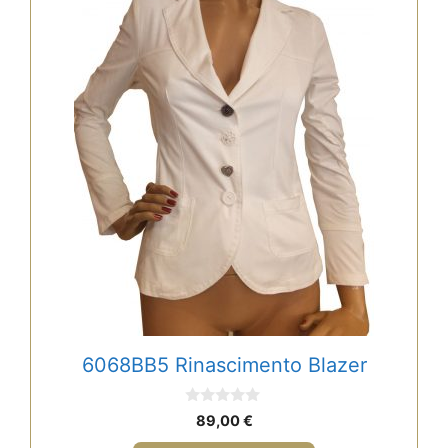
6068BB5 Rinascimento Blazer
0
89,00
€
v
o