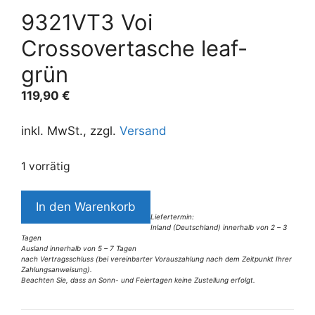
9321VT3 Voi
Crossovertasche leaf-
grün
119,90
€
inkl. MwSt., zzgl.
Versand
1 vorrätig
9321VT3
In den Warenkorb
Voi
Liefertermin:
Inland (Deutschland) innerhalb von 2 – 3
Crossovertasche
Tagen
leaf-
Ausland innerhalb von 5 – 7 Tagen
nach Vertragsschluss (bei vereinbarter Vorauszahlung nach dem Zeitpunkt Ihrer
grün
Zahlungsanweisung).
Beachten Sie, dass an Sonn- und Feiertagen keine Zustellung erfolgt.
Menge
A
l