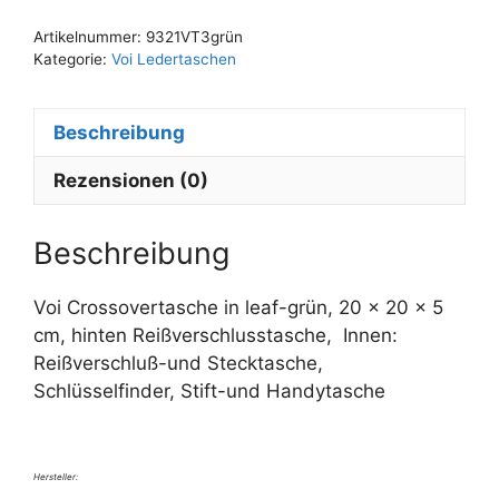
t
Artikelnummer:
9321VT3grün
e
Kategorie:
Voi Ledertaschen
r
n
Beschreibung
a
t
Rezensionen (0)
i
v
e
Beschreibung
:
Voi Crossovertasche in leaf-grün, 20 x 20 x 5
cm, hinten Reißverschlusstasche, Innen:
Reißverschluß-und Stecktasche,
Schlüsselfinder, Stift-und Handytasche
Hersteller: