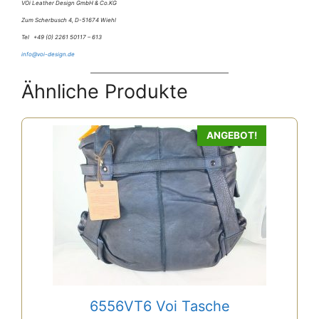
VOi Leather Design GmbH & Co.KG
Zum Scherbusch 4, D-51674 Wiehl
Tel +49 (0) 2261 50117 – 613
info@voi-design.de
Ähnliche Produkte
ANGEBOT!
6556VT6 Voi Tasche