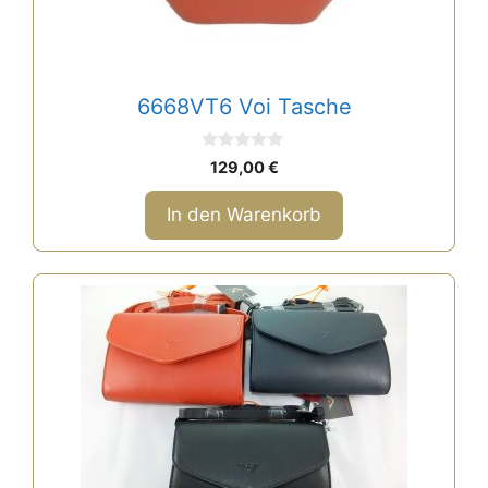
6668VT6 Voi Tasche
0
129,00
€
v
o
n
In den Warenkorb
5
Dieses
Produkt
weist
mehrere
Varianten
auf.
Die