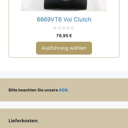
Optionen
können
auf
6669VT6 Voi Clutch
der
Produktseite
0
gewählt
79,95
€
v
o
werden
n
Ausführung wählen
5
Bitte beachten Sie unsere
AGB
.
Lieferkosten: