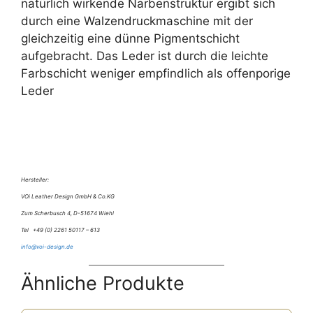
natürlich wirkende Narbenstruktur ergibt sich
durch eine Walzendruckmaschine mit der
gleichzeitig eine dünne Pigmentschicht
aufgebracht. Das Leder ist durch die leichte
Farbschicht weniger empfindlich als offenporige
Leder
Hersteller:
VOi Leather Design GmbH & Co.KG
Zum Scherbusch 4, D-51674 Wiehl
Tel +49 (0) 2261 50117 – 613
info@voi-design.de
Ähnliche Produkte