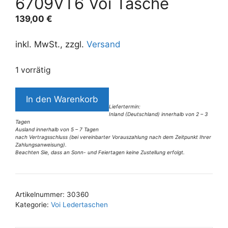
6709VT6 Voi Tasche
139,00
€
inkl. MwSt., zzgl.
Versand
1 vorrätig
6709VT6
In den Warenkorb
Voi
Liefertermin:
Inland (Deutschland) innerhalb von 2 – 3
Tasche
Tagen
Menge
Ausland innerhalb von 5 – 7 Tagen
nach Vertragsschluss (bei vereinbarter Vorauszahlung nach dem Zeitpunkt Ihrer
Zahlungsanweisung).
Beachten Sie, dass an Sonn- und Feiertagen keine Zustellung erfolgt.
A
l
t
Artikelnummer:
30360
e
Kategorie:
Voi Ledertaschen
r
n