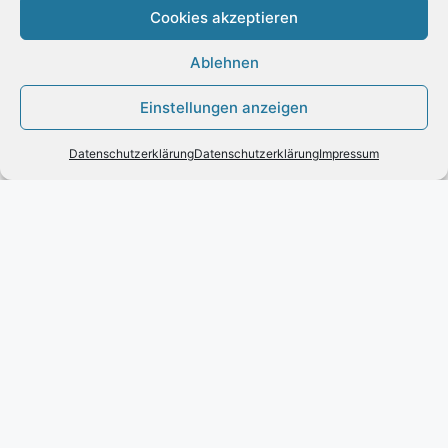
Cookies akzeptieren
Vertrag widerrufen
Ablehnen
Einstellungen anzeigen
Datenschutzerklärung
Datenschutzerklärung
Impressum
INFORMATION
Impressum
Zahlung und Versand
Allgemeine Geschäftsbedingungen und
Kundeninformationen
Datenschutzerklärung
KUNDENSERVICE
Kontakt
Widerrufsrecht für Verbraucher