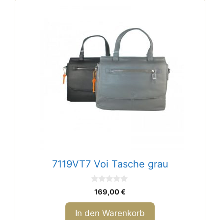
7119VT7 Voi Tasche grau
0
169,00
€
v
o
n
In den Warenkorb
5