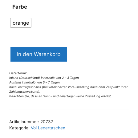
Farbe
orange
6669VT6
In den Warenkorb
Voi
Clutch
Menge
Liefertermin:
Inland (Deutschland) innerhalb von 2 – 3 Tagen
Ausland innerhalb von 5 – 7 Tagen
nach Vertragsschluss (bei vereinbarter Vorauszahlung nach dem Zeitpunkt Ihrer
Zahlungsanweisung).
Beachten Sie, dass an Sonn- und Feiertagen keine Zustellung erfolgt.
A
l
t
Artikelnummer:
20737
e
Kategorie:
Voi Ledertaschen
r