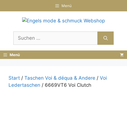
Zum
Menü
Inhalt
springen
Suchen
nach:
Menü
Start
/
Taschen Voi & déqua & Andere
/
Voi
Ledertaschen
/ 6669VT6 Voi Clutch