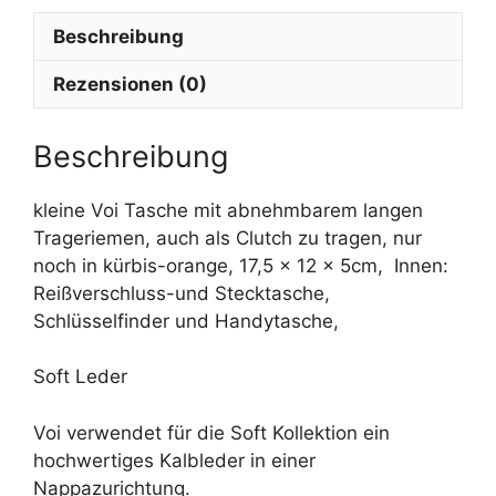
n
Beschreibung
a
t
Rezensionen (0)
i
v
e
Beschreibung
:
kleine Voi Tasche mit abnehmbarem langen
Trageriemen, auch als Clutch zu tragen, nur
noch in kürbis-orange, 17,5 x 12 x 5cm, Innen:
Reißverschluss-und Stecktasche,
Schlüsselfinder und Handytasche,
Soft Leder
Voi verwendet für die Soft Kollektion ein
hochwertiges Kalbleder in einer
Nappazurichtung.