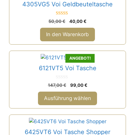
4305VG5 Voi Geldbeuteltasche
5
Ursprünglicher
Aktueller
50,00
€
40,00
€
von 5
Preis
Preis
war:
ist:
In den Warenkorb
50,00 €
40,00 €.
Dieses
ANGEBOT!
Produkt
6121VT5 Voi Tasche
weist
mehrere
0
Ursprünglicher
Aktueller
147,00
€
99,00
€
Varianten
v
Preis
Preis
o
auf.
n
war:
ist:
Ausführung wählen
5
Die
147,00 €
99,00 €.
Optionen
können
auf
6425VT6 Voi Tasche Shopper
der