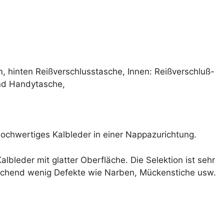
a
t
i
v
e
:
, hinten Reißverschlusstasche, Innen: Reißverschluß-
und Handytasche,
 hochwertiges Kalbleder in einer Nappazurichtung.
lbleder mit glatter Oberfläche. Die Selektion ist sehr
echend wenig Defekte wie Narben, Mückenstiche usw.