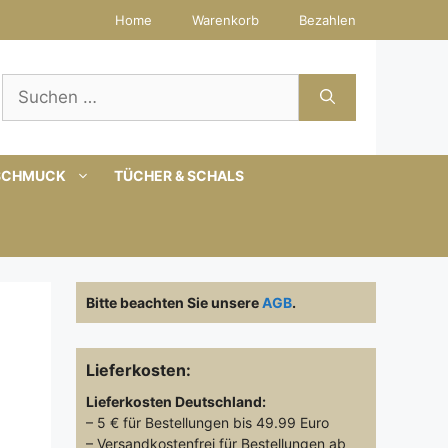
Home
Warenkorb
Bezahlen
Suchen
nach:
SCHMUCK
TÜCHER & SCHALS
Bitte beachten Sie unsere
AGB
.
Lieferkosten:
Lieferkosten
Deutschland:
– 5 € für Bestellungen bis 49.99 Euro
– Versandkostenfrei für Bestellungen ab