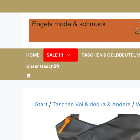
Zum
Inhalt
springen
HOME
SALE !!!
TASCHEN & GELDBEUTEL V
Unser Geschäft
Start
/
Taschen Voi & déqua & Andere
/
V