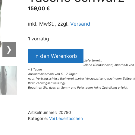
159,00
€
inkl. MwSt., zzgl.
Versand
1 vorrätig
❯
7113VT7
In den Warenkorb
Voi
Liefertermin:
Inland (Deutschland) innerhalb von
Tasche
– 3 Tagen
schwarz
Ausland innerhalb von 5 – 7 Tagen
nach Vertragsschluss (bei vereinbarter Vorauszahlung nach dem Zeitpunk
Menge
Ihrer Zahlungsanweisung).
Beachten Sie, dass an Sonn- und Feiertagen keine Zustellung erfolgt.
A
l
t
Artikelnummer:
20790
e
Kategorie:
Voi Ledertaschen
r
n