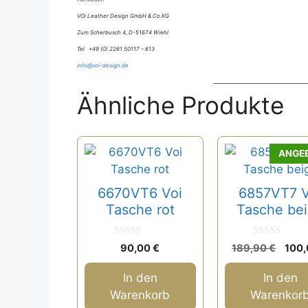
VOi Leather Design GmbH & Co.KG
Zum Scherbusch 4, D-51674 Wiehl
Tel +49 (0) 2261 50117 – 613
info@voi-design.de
Ähnliche Produkte
ANGE
6670VT6 Voi
6857VT7 V
Tasche rot
Tasche be
0
0
Ursp
90,00
€
189,90
€
100
v
v
Prei
o
o
n
n
war:
In den
In den
5
5
189,
Warenkorb
Warenkor