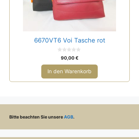
6670VT6 Voi Tasche rot
0
90,00
€
v
o
n
In den Warenkorb
5
Bitte beachten Sie unsere
AGB
.