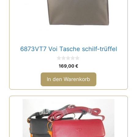
6873VT7 Voi Tasche schilf-trüffel
0
169,00
€
v
o
n
In den Warenkorb
5