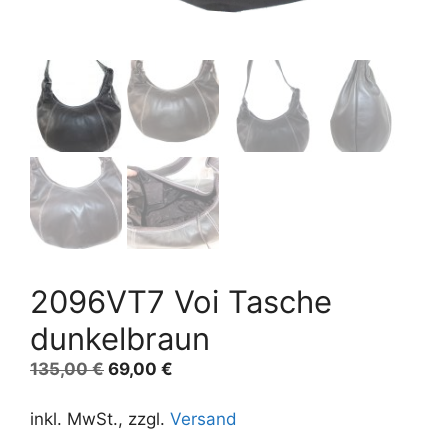
2096VT7 Voi Tasche
dunkelbraun
Ursprünglicher
Aktueller
135,00
€
69,00
€
Preis
Preis
war:
ist:
inkl. MwSt., zzgl.
Versand
135,00 €
69,00 €.