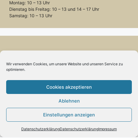
Montag: 10 – 13 Uhr
Dienstag bis Freitag: 10 – 13 und 14 – 17 Uhr
Samstag: 10 – 13 Uhr
Vertrag widerrufen
Wir verwenden Cookies, um unsere Website und unseren Service zu
optimieren.
Cookies akzeptieren
INFORMATION
Ablehnen
Impressum
Einstellungen anzeigen
Zahlung und Versand
Allgemeine Geschäftsbedingungen und
Datenschutzerklärung
Datenschutzerklärung
Impressum
Kundeninformationen