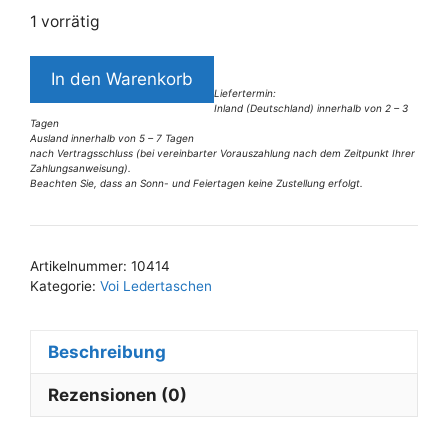
1 vorrätig
2096VT7
In den Warenkorb
Voi
Liefertermin:
Inland (Deutschland) innerhalb von 2 – 3
Tasche
Tagen
dunkelbraun
Ausland innerhalb von 5 – 7 Tagen
nach Vertragsschluss (bei vereinbarter Vorauszahlung nach dem Zeitpunkt Ihrer
Menge
Zahlungsanweisung).
Beachten Sie, dass an Sonn- und Feiertagen keine Zustellung erfolgt.
A
l
t
Artikelnummer:
10414
e
Kategorie:
Voi Ledertaschen
r
n
Beschreibung
a
t
Rezensionen (0)
i
v