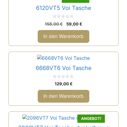
auf
6120VT5 Voi Tasche
der
Produktseite
gewählt
0
Ursprünglicher
Aktueller
158,00
€
59,00
€
v
werden
Preis
Preis
o
n
war:
ist:
In den Warenkorb
5
158,00 €
59,00 €.
6668VT6 Voi Tasche
0
129,00
€
v
o
n
In den Warenkorb
5
ANGEBOT!