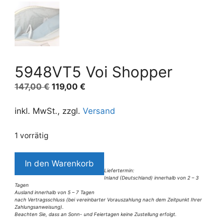
5948VT5 Voi Shopper
Ursprünglicher
Aktueller
147,00
€
119,00
€
Preis
Preis
war:
ist:
inkl. MwSt., zzgl.
Versand
147,00 €
119,00 €.
1 vorrätig
5948VT5
In den Warenkorb
Voi
Liefertermin:
Inland (Deutschland) innerhalb von 2 – 3
Shopper
Tagen
Menge
Ausland innerhalb von 5 – 7 Tagen
nach Vertragsschluss (bei vereinbarter Vorauszahlung nach dem Zeitpunkt Ihrer
Zahlungsanweisung).
Beachten Sie, dass an Sonn- und Feiertagen keine Zustellung erfolgt.