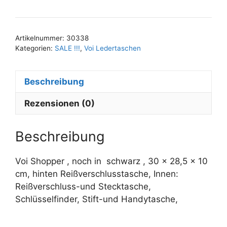
A
l
t
Artikelnummer:
30338
e
Kategorien:
SALE !!!
,
Voi Ledertaschen
r
n
Beschreibung
a
t
Rezensionen (0)
i
v
e
Beschreibung
:
Voi Shopper , noch in schwarz , 30 x 28,5 x 10
cm, hinten Reißverschlusstasche, Innen:
Reißverschluss-und Stecktasche,
Schlüsselfinder, Stift-und Handytasche,