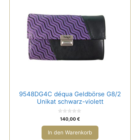
9548DG4C déqua Geldbörse G8/2
Unikat schwarz-violett
0
140,00
€
v
o
n
In den Warenkorb
5