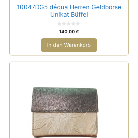
10047DG5 déqua Herren Geldbörse
Unikat Büffel
0
140,00
€
v
o
n
In den Warenkorb
5