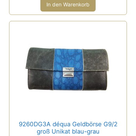
n
In den Warenkorb
5
9260DG3A déqua Geldbörse G9/2
groß Unikat blau-grau