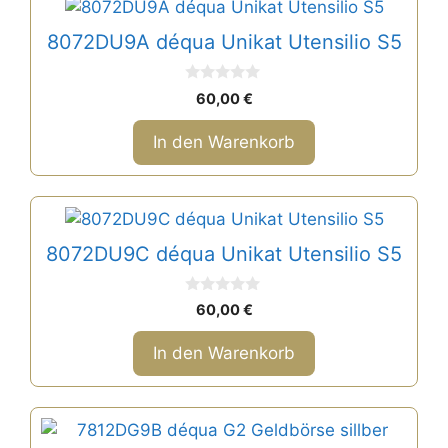
8072DU9A déqua Unikat Utensilio S5
0
60,00
€
v
o
n
In den Warenkorb
5
8072DU9C déqua Unikat Utensilio S5
0
60,00
€
v
o
n
In den Warenkorb
5