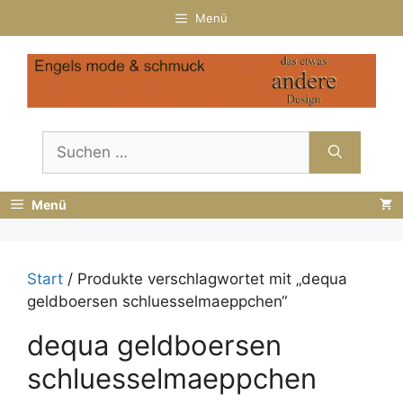
Zum
Menü
Inhalt
springen
Suchen
nach:
Menü
Start
/ Produkte verschlagwortet mit „dequa
geldboersen schluesselmaeppchen“
dequa geldboersen
schluesselmaeppchen