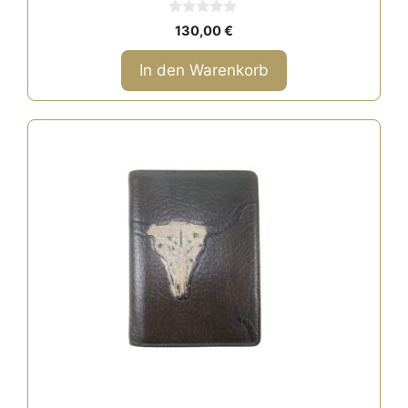
0
130,00
€
v
o
n
In den Warenkorb
5