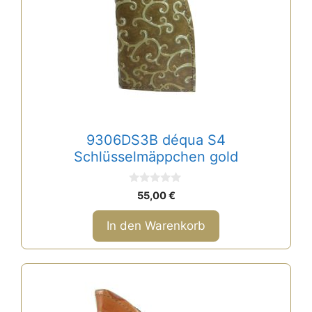
9306DS3B déqua S4
Schlüsselmäppchen gold
0
55,00
€
v
o
n
In den Warenkorb
5