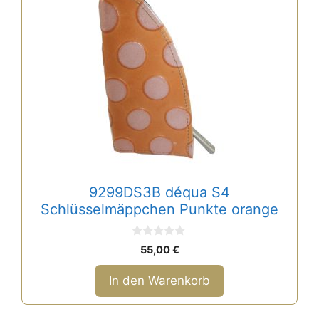
9299DS3B déqua S4
Schlüsselmäppchen Punkte orange
0
55,00
€
v
o
n
In den Warenkorb
5