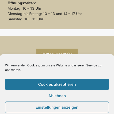
Öffnungszeiten:
Montag: 10 – 13 Uhr
Dienstag bis Freitag: 10 – 13 und 14 – 17 Uhr
Samstag: 10 – 13 Uhr
Vertrag widerrufen
Wir verwenden Cookies, um unsere Website und unseren Service zu
optimieren.
Cookies akzeptieren
INFORMATION
Ablehnen
Impressum
Zahlung und Versand
Einstellungen anzeigen
Allgemeine Geschäftsbedingungen und
Produkt zum Warenkorb hinzugefügt.