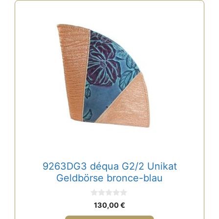
9263DG3 déqua G2/2 Unikat
Geldbörse bronce-blau
0
130,00
€
v
o