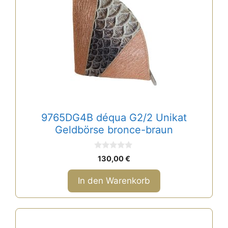
9765DG4B déqua G2/2 Unikat
Geldbörse bronce-braun
0
130,00
€
v
o
n
In den Warenkorb
5