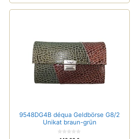
9548DG4B déqua Geldbörse G8/2
Unikat braun-grün
0