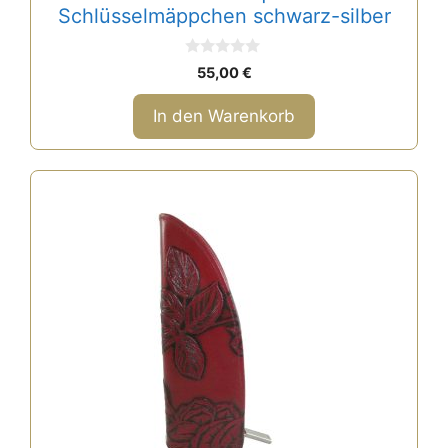
Schlüsselmäppchen schwarz-silber
0
55,00
€
v
o
n
In den Warenkorb
5