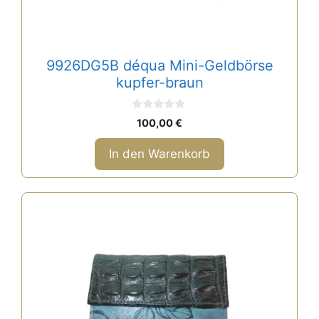
9926DG5B déqua Mini-Geldbörse
kupfer-braun
0
100,00
€
v
o
n
In den Warenkorb
5