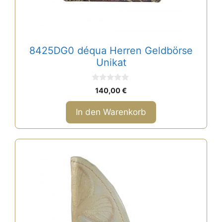
8425DG0 déqua Herren Geldbörse
Unikat
0
140,00
€
v
o
n
In den Warenkorb
5