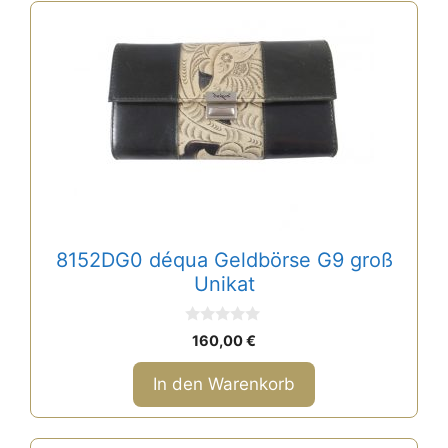
8152DG0 déqua Geldbörse G9 groß
Unikat
0
160,00
€
v
o
n
In den Warenkorb
5