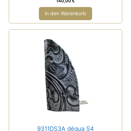
140,00
€
v
o
n
In den Warenkorb
5
9311DS3A déqua S4