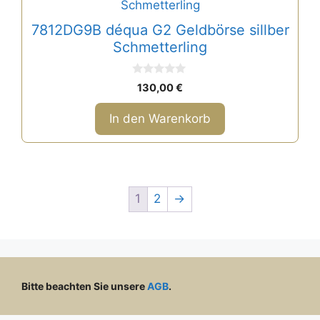
7812DG9B déqua G2 Geldbörse sillber
Schmetterling
0
130,00
€
v
o
n
In den Warenkorb
5
1
2
→
Bitte beachten Sie unsere
AGB
.