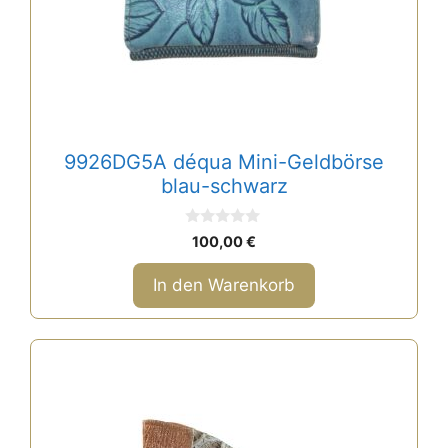
9926DG5A déqua Mini-Geldbörse
blau-schwarz
0
100,00
€
v
o
n
In den Warenkorb
5