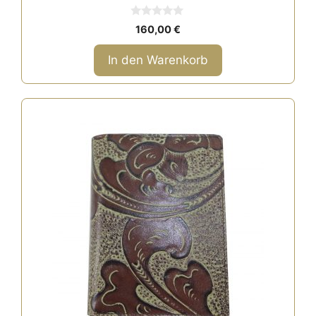
0
160,00
€
v
o
n
In den Warenkorb
5