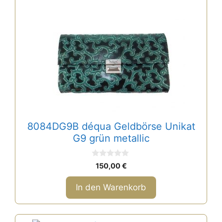
8084DG9B déqua Geldbörse Unikat
G9 grün metallic
0
150,00
€
v
o
n
In den Warenkorb
5