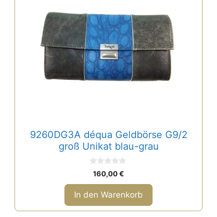
9260DG3A déqua Geldbörse G9/2
groß Unikat blau-grau
0
160,00
€
v
o
n
In den Warenkorb
5