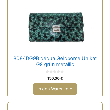
8084DG9B déqua Geldbörse Unikat
G9 grün metallic
0
150,00
€
v
o
n
In den Warenkorb
5