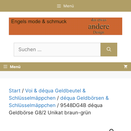
Zum
Menü
Inhalt
springen
Suchen
nach:
Menü
Start
/
Voi & déqua Geldbeutel &
Schlüsselmäppchen
/
déqua Geldbörsen &
Schlüsselmäppchen
/ 9548DG4B déqua
Geldbörse G8/2 Unikat braun-grün