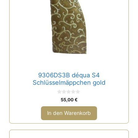
9306DS3B déqua S4
Schlüsselmäppchen gold
0
55,00
€
v
o
n
In den Warenkorb
5