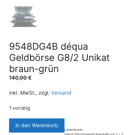
9548DG4B déqua
Geldbörse G8/2 Unikat
braun-grün
140,00
€
inkl. MwSt., zzgl.
Versand
1 vorrätig
9548DG4B
In den Warenkorb
déqua
Liefertermin:
Inland (Deutschland) innerhalb von 2 – 3