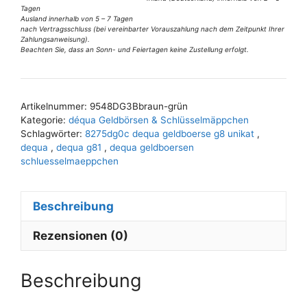
Geldbörse
Tagen
G8/2
Ausland innerhalb von 5 – 7 Tagen
nach Vertragsschluss (bei vereinbarter Vorauszahlung nach dem Zeitpunkt Ihrer
Unikat
Zahlungsanweisung).
Beachten Sie, dass an Sonn- und Feiertagen keine Zustellung erfolgt.
braun-
A
grün
l
Menge
t
Artikelnummer:
9548DG3Bbraun-grün
e
Kategorie:
déqua Geldbörsen & Schlüsselmäppchen
r
Schlagwörter:
8275dg0c dequa geldboerse g8 unikat
,
n
dequa
,
dequa g81
,
dequa geldboersen
schluesselmaeppchen
a
t
i
Beschreibung
v
e
Rezensionen (0)
:
Beschreibung