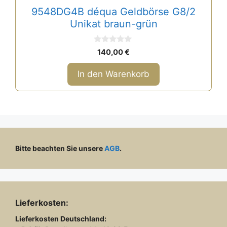
9548DG4B déqua Geldbörse G8/2
Unikat braun-grün
0
140,00
€
v
o
n
In den Warenkorb
5
Bitte beachten Sie unsere
AGB
.
Lieferkosten:
Lieferkosten
Deutschland: