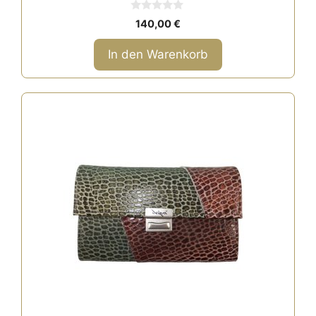
0
140,00
€
v
o
n
In den Warenkorb
5