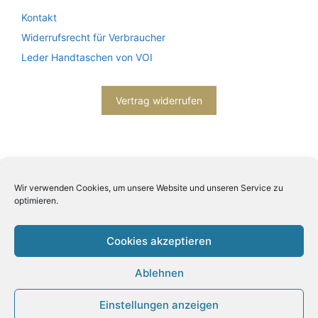
Kontakt
Widerrufsrecht für Verbraucher
Leder Handtaschen von VOI
Vertrag widerrufen
Wir verwenden Cookies, um unsere Website und unseren Service zu
optimieren.
2026© Engels mode schmuck -
Datenschutzerklärung
-
Impressum
- Bitte beachten Sie unsere
AGB
Cookies akzeptieren
Ablehnen
Einstellungen anzeigen