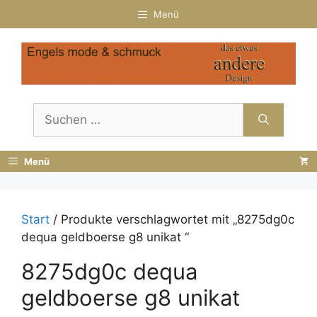
Zum
Menü
Inhalt
springen
Suchen
nach:
Menü
Start
/ Produkte verschlagwortet mit „8275dg0c
dequa geldboerse g8 unikat “
8275dg0c dequa
geldboerse g8 unikat