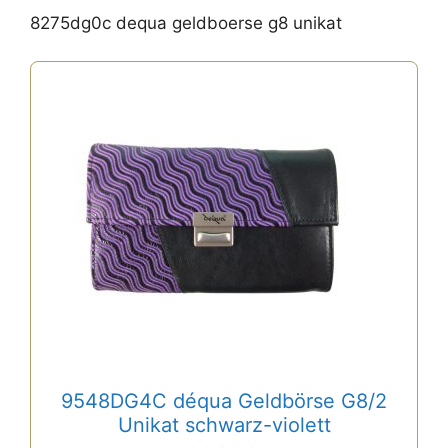
8275dg0c dequa geldboerse g8 unikat
9548DG4C déqua Geldbörse G8/2
Unikat schwarz-violett