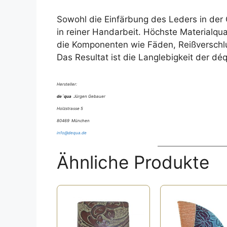
Sowohl die Einfärbung des Leders in der G
in reiner Handarbeit. Höchste Materialqu
die Komponenten wie Fäden, Reißverschlu
Das Resultat ist die Langlebigkeit der d
Hersteller:
de´qua
Jürgen Gebauer
Holzstrasse 5
80469 München
info@dequa.de
Ähnliche Produkte