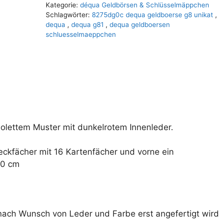
e
Kategorie:
déqua Geldbörsen & Schlüsselmäppchen
r
Schlagwörter:
8275dg0c dequa geldboerse g8 unikat
,
n
dequa
,
dequa g81
,
dequa geldboersen
schluesselmaeppchen
a
t
i
v
e
:
olettem Muster mit dunkelrotem Innenleder.
eckfächer mit 16 Kartenfächer und vorne ein
10 cm
e nach Wunsch von Leder und Farbe erst angefertigt wird