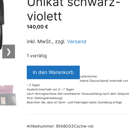
Unikat schwarz-
violett
140,00
€
inkl. MwSt., zzgl.
Versand
❯
1 vorrätig
9548DG4C
In den Warenkorb
déqua
Liefertermin:
Inland (Deutschland) innerhalb von
Geldbörse
– 3 Tagen
G8/2
Ausland innerhalb von 5 – 7 Tagen
nach Vertragsschluss (bei vereinbarter Vorauszahlung nach dem Zeitpunk
Unikat
Ihrer Zahlungsanweisung).
Beachten Sie, dass an Sonn- und Feiertagen keine Zustellung erfolgt.
schwarz-
A
violett
l
Menge
t
Artikelnummer:
9548DG3Cschw-vio