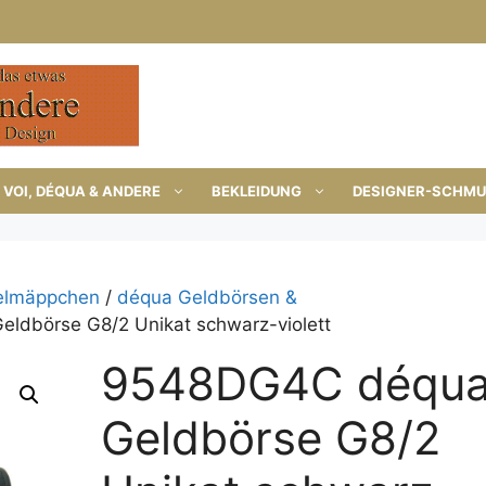
VOI, DÉQUA & ANDERE
BEKLEIDUNG
DESIGNER-SCHM
selmäppchen
/
déqua Geldbörsen &
ldbörse G8/2 Unikat schwarz-violett
9548DG4C déqu
Geldbörse G8/2