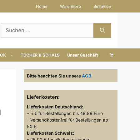
Home
Warenkorb
Bezahlen
Suchen
nach:
UCK
TÜCHER & SCHALS
Unser Geschäft
Bitte beachten Sie unsere
AGB
.
Lieferkosten:
a
Lieferkosten
Deutschland:
– 5 € für Bestellungen bis 49.99 Euro
– Versandkostenfrei für Bestellungen ab
50 €.
Lieferkosten
Schweiz:
– 26.90 € für alle Bestellungen