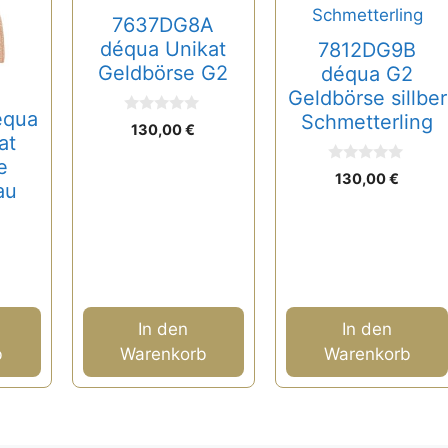
7637DG8A
déqua Unikat
7812DG9B
Geldbörse G2
déqua G2
Geldbörse sillber
équa
Schmetterling
0
130,00
€
v
at
o
e
n
0
130,00
€
5
au
v
o
n
5
In den
In den
b
Warenkorb
Warenkorb