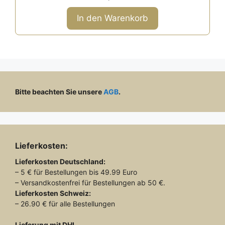
v
o
n
In den Warenkorb
5
Bitte beachten Sie unsere
AGB
.
Lieferkosten:
Lieferkosten
Deutschland:
– 5 € für Bestellungen bis 49.99 Euro
– Versandkostenfrei für Bestellungen ab 50 €.
Lieferkosten
Schweiz:
– 26.90 € für alle Bestellungen
Lieferung mit DHL