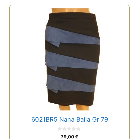
6021BR5 Nana Baila Gr 79
0
79,00
€