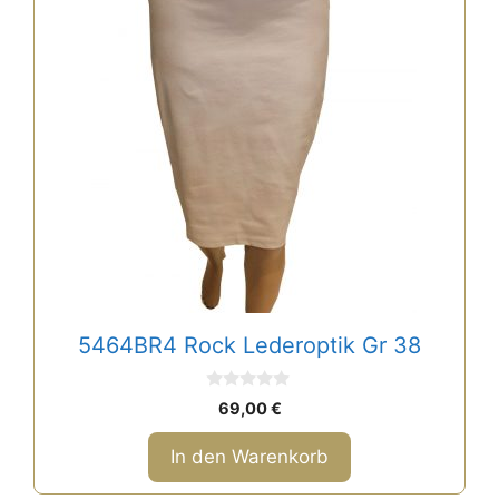
5464BR4 Rock Lederoptik Gr 38
0
69,00
€
v
o
n
In den Warenkorb
5