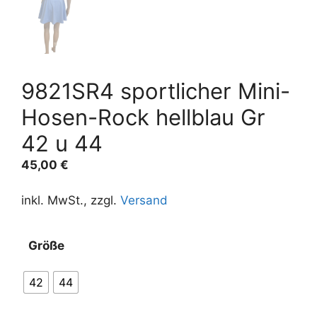
9821SR4 sportlicher Mini-
Hosen-Rock hellblau Gr
42 u 44
45,00
€
inkl. MwSt., zzgl.
Versand
A
Größe
l
t
42
44
e
r