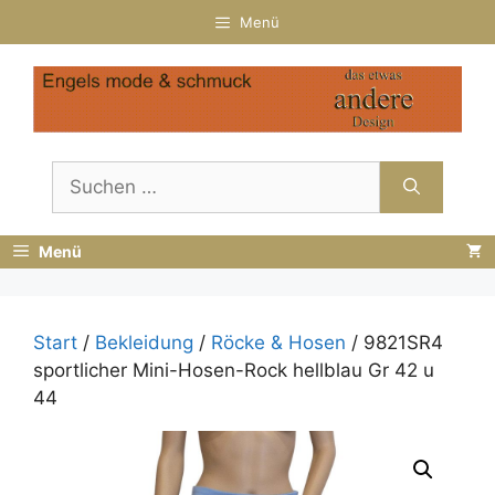
Zum
Menü
Inhalt
springen
Suchen
nach:
Menü
Start
/
Bekleidung
/
Röcke & Hosen
/ 9821SR4
sportlicher Mini-Hosen-Rock hellblau Gr 42 u
44