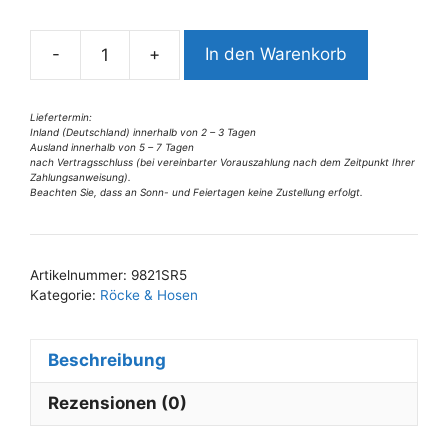
n
a
-
+
In den Warenkorb
t
9821SR4
i
sportlicher
v
Mini-
Liefertermin:
Inland (Deutschland) innerhalb von 2 – 3 Tagen
e
Hosen-
Ausland innerhalb von 5 – 7 Tagen
:
Rock
nach Vertragsschluss (bei vereinbarter Vorauszahlung nach dem Zeitpunkt Ihrer
Zahlungsanweisung).
hellblau
Beachten Sie, dass an Sonn- und Feiertagen keine Zustellung erfolgt.
Gr
42
u
Artikelnummer:
9821SR5
44
Kategorie:
Röcke & Hosen
Menge
Beschreibung
Rezensionen (0)