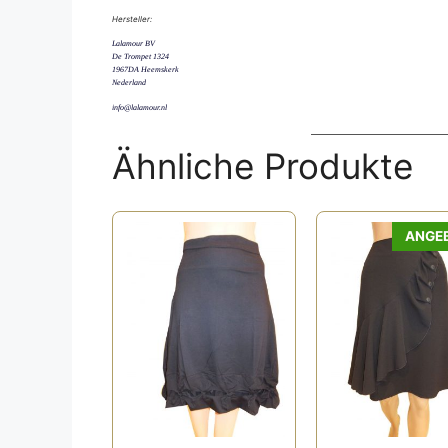
Hersteller:
Lalamour BV
De Trompet 1324
1967DA Heemskerk
Nederland
info@lalamour.nl
Ähnliche Produkte
ANGE