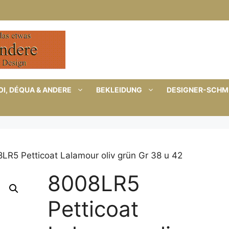
I, DÉQUA & ANDERE
BEKLEIDUNG
DESIGNER-SCH
LR5 Petticoat Lalamour oliv grün Gr 38 u 42
8008LR5
Petticoat