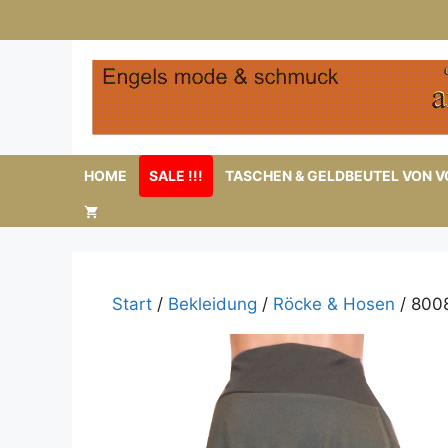
Zum
Inhalt
springen
HOME
SALE !!!
TASCHEN & GELDBEUTEL VON VO
Start
/
Bekleidung
/
Röcke & Hosen
/ 8008