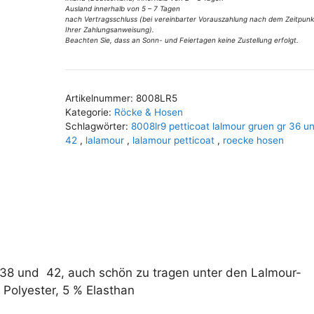
e
oliv
Ausland innerhalb von 5 – 7 Tagen
:
grün
nach Vertragsschluss (bei vereinbarter Vorauszahlung nach dem Zeitpunk
Ihrer Zahlungsanweisung).
Gr
Beachten Sie, dass an Sonn- und Feiertagen keine Zustellung erfolgt.
38
u
42
Artikelnummer:
8008LR5
Menge
Kategorie:
Röcke & Hosen
Schlagwörter:
8008lr9 petticoat lalmour gruen gr 36 u
42
,
lalamour
,
lalamour petticoat
,
roecke hosen
 38 und 42, auch schön zu tragen unter den Lalmour-
Polyester, 5 % Elasthan