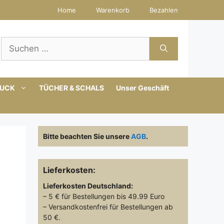
Home
Warenkorb
Bezahlen
Suchen
nach:
MUCK
TÜCHER & SCHALS
Unser Geschäft
Bitte beachten Sie unsere
AGB
.
Lieferkosten:
Lieferkosten
Deutschland:
– 5 € für Bestellungen bis 49.99 Euro
– Versandkostenfrei für Bestellungen ab
50 €.