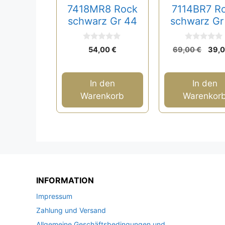
7418MR8 Rock
7114BR7 R
schwarz Gr 44
schwarz Gr
0
0
Ursp
54,00
€
69,00
€
39,
v
v
Prei
o
o
n
n
war:
5
5
69,0
In den
In den
Warenkorb
Warenkor
INFORMATION
Impressum
Zahlung und Versand
Allgemeine Geschäftsbedingungen und