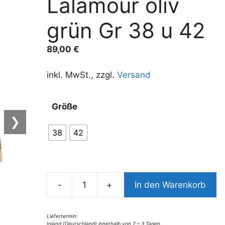
Lalamour oliv
grün Gr 38 u 42
89,00
€
inkl. MwSt., zzgl.
Versand
A
Größe
l
❯
t
38
42
e
r
n
a
-
+
In den Warenkorb
t
8008LR5
i
Petticoat
v
Lalamour
Liefertermin:
Inland (Deutschland) innerhalb von 2 – 3 Tagen