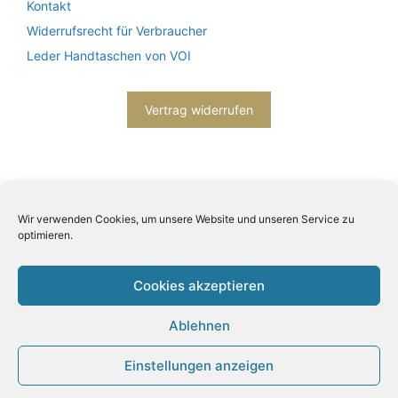
Kontakt
Widerrufsrecht für Verbraucher
Leder Handtaschen von VOI
Vertrag widerrufen
Wir verwenden Cookies, um unsere Website und unseren Service zu
optimieren.
2026© Engels mode schmuck -
Datenschutzerklärung
-
Impressum
- Bitte beachten Sie unsere
AGB
Cookies akzeptieren
Ablehnen
Einstellungen anzeigen