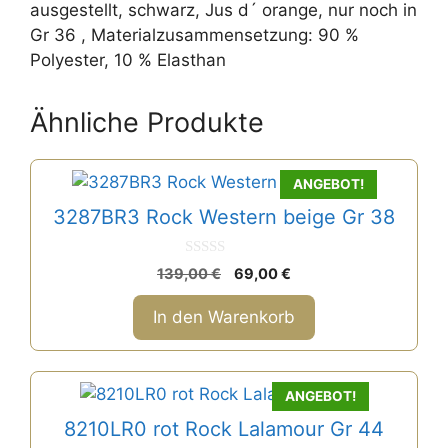
ausgestellt, schwarz, Jus d´ orange, nur noch in
Gr 36 , Materialzusammensetzung: 90 %
Polyester, 10 % Elasthan
Ähnliche Produkte
ANGEBOT!
3287BR3 Rock Western beige Gr 38
0
Ursprünglicher
Aktueller
139,00
€
69,00
€
v
Preis
Preis
o
n
war:
ist:
In den Warenkorb
5
139,00 €
69,00 €.
ANGEBOT!
8210LR0 rot Rock Lalamour Gr 44