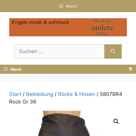
Zum
Menü
Inhalt
springen
Suchen
nach:
Menü
Start
/
Bekleidung
/
Röcke & Hosen
/ 5807BR4
Rock Gr 36