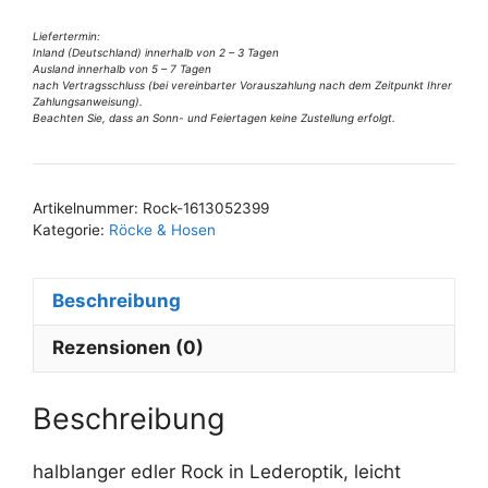
Gr
36
Liefertermin:
Inland (Deutschland) innerhalb von 2 – 3 Tagen
Menge
Ausland innerhalb von 5 – 7 Tagen
nach Vertragsschluss (bei vereinbarter Vorauszahlung nach dem Zeitpunkt Ihrer
Zahlungsanweisung).
Beachten Sie, dass an Sonn- und Feiertagen keine Zustellung erfolgt.
A
l
t
Artikelnummer:
Rock-1613052399
e
Kategorie:
Röcke & Hosen
r
n
Beschreibung
a
t
Rezensionen (0)
i
v
e
Beschreibung
:
halblanger edler Rock in Lederoptik, leicht