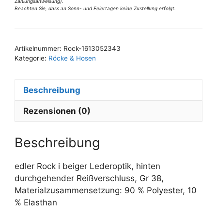
38
Zahlungsanweisung).
Beachten Sie, dass an Sonn- und Feiertagen keine Zustellung erfolgt.
Menge
A
l
t
Artikelnummer:
Rock-1613052343
e
Kategorie:
Röcke & Hosen
r
n
Beschreibung
a
t
Rezensionen (0)
i
v
e
Beschreibung
:
edler Rock i beiger Lederoptik, hinten
durchgehender Reißverschluss, Gr 38,
Materialzusammensetzung: 90 % Polyester, 10
% Elasthan