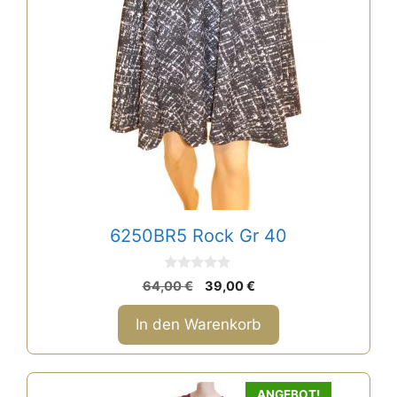
6250BR5 Rock Gr 40
0
Ursprünglicher
Aktueller
64,00
€
39,00
€
v
Preis
Preis
o
n
war:
ist:
In den Warenkorb
5
64,00 €
39,00 €.
Dieses
ANGEBOT!