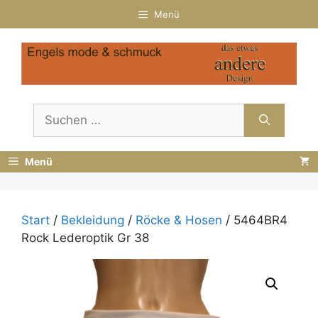
Zum
Menü
Inhalt
springen
Suchen
nach:
Menü
Start
/
Bekleidung
/
Röcke & Hosen
/ 5464BR4
Rock Lederoptik Gr 38