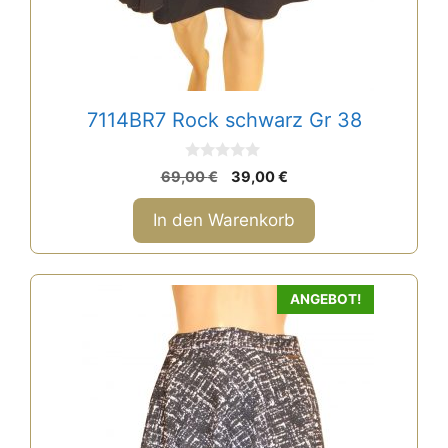
7114BR7 Rock schwarz Gr 38
0
Ursprünglicher
Aktueller
69,00
€
39,00
€
v
Preis
Preis
o
n
war:
ist:
In den Warenkorb
5
69,00 €
39,00 €.
ANGEBOT!