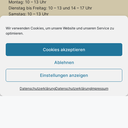
Montag: 10 – 13 Uhr
Dienstag bis Freitag: 10 – 13 und 14 – 17 Uhr
Samstag: 10 – 13 Uhr
Wir verwenden Cookies, um unsere Website und unseren Service zu
optimieren.
Cookies akzeptieren
Vertrag widerrufen
Ablehnen
Einstellungen anzeigen
Datenschutzerklärung
Datenschutzerklärung
Impressum
INFORMATION
Impressum
Zahlung und Versand
Allgemeine Geschäftsbedingungen und
Kundeninformationen