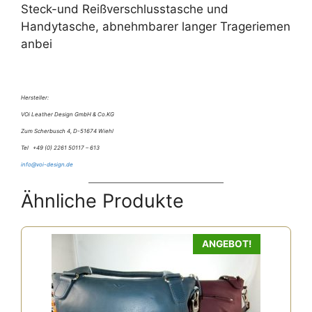
Steck-und Reißverschlusstasche und
Handytasche, abnehmbarer langer Trageriemen
anbei
Hersteller:
VOi Leather Design GmbH & Co.KG
Zum Scherbusch 4, D-51674 Wiehl
Tel +49 (0) 2261 50117 – 613
info@voi-design.de
Ähnliche Produkte
Dieses
ANGEBOT!
Produkt
weist
mehrere
Varianten