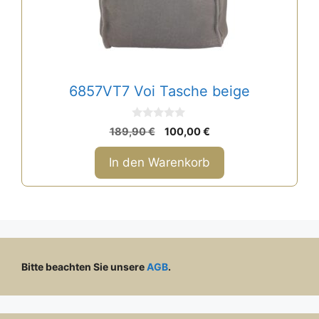
6857VT7 Voi Tasche beige
0
Ursprünglicher
Aktueller
189,90
€
100,00
€
v
Preis
Preis
o
n
war:
ist:
In den Warenkorb
5
189,90 €
100,00 €.
Bitte beachten Sie unsere
AGB
.