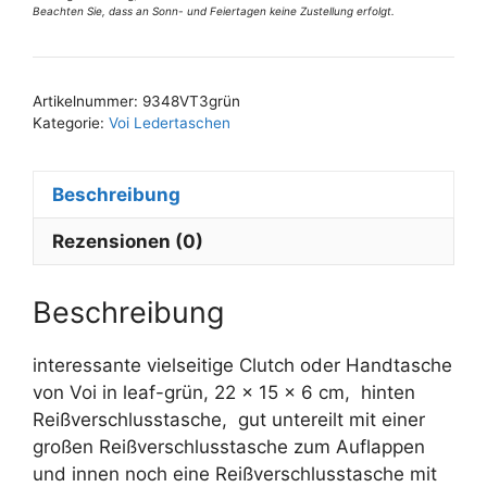
Beachten Sie, dass an Sonn- und Feiertagen keine Zustellung erfolgt.
grün
A
Menge
l
t
Artikelnummer:
9348VT3grün
e
Kategorie:
Voi Ledertaschen
r
n
Beschreibung
a
t
Rezensionen (0)
i
v
e
Beschreibung
:
interessante vielseitige Clutch oder Handtasche
von Voi in leaf-grün, 22 x 15 x 6 cm, hinten
Reißverschlusstasche, gut untereilt mit einer
großen Reißverschlusstasche zum Auflappen
und innen noch eine Reißverschlusstasche mit