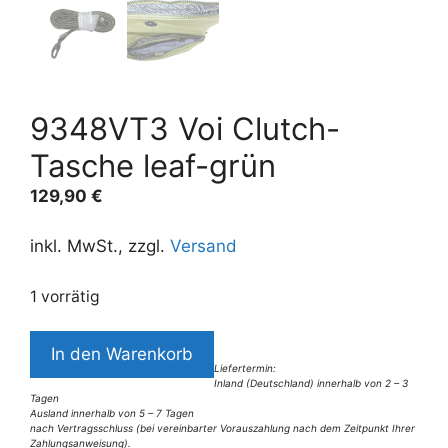
9348VT3 Voi Clutch-
Tasche leaf-grün
129,90
€
inkl. MwSt., zzgl.
Versand
1 vorrätig
9348VT3
In den Warenkorb
Voi
Liefertermin:
Inland (Deutschland) innerhalb von 2 – 3
Clutch-
Tagen
Tasche
Ausland innerhalb von 5 – 7 Tagen
nach Vertragsschluss (bei vereinbarter Vorauszahlung nach dem Zeitpunkt Ihrer
leaf-
Zahlungsanweisung).