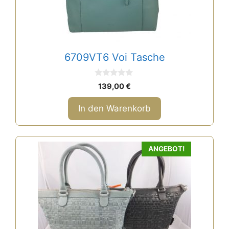
6709VT6 Voi Tasche
0
139,00
€
v
o
n
In den Warenkorb
5
ANGEBOT!