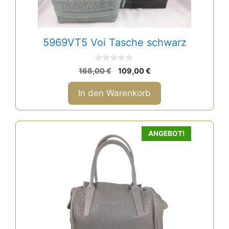
5969VT5 Voi Tasche schwarz
0
Ursprünglicher
Aktueller
168,00
€
109,00
€
v
Preis
Preis
o
n
war:
ist:
In den Warenkorb
5
168,00 €
109,00 €.
ANGEBOT!