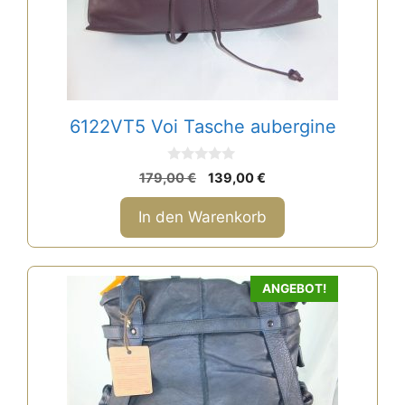
6122VT5 Voi Tasche aubergine
0
Ursprünglicher
Aktueller
179,00
€
139,00
€
v
Preis
Preis
o
n
war:
ist:
In den Warenkorb
5
179,00 €
139,00 €.
ANGEBOT!