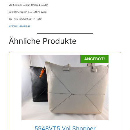
VOi Leather Design GmbH & Co.KG
Zum Scherbusch 4, D-51674 Wiehl
Tel +49 (0) 2261 50117 – 613
info@voi-design.de
Ähnliche Produkte
ANGEBOT!
5948VT5 Voi Shopper