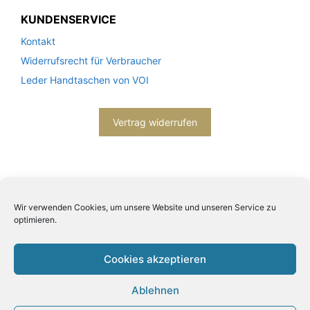
KUNDENSERVICE
Kontakt
Widerrufsrecht für Verbraucher
Leder Handtaschen von VOI
Vertrag widerrufen
Wir verwenden Cookies, um unsere Website und unseren Service zu
optimieren.
2026© Engels mode schmuck -
Datenschutzerklärung
-
Impressum
- Bitte beachten Sie unsere
AGB
Cookies akzeptieren
Ablehnen