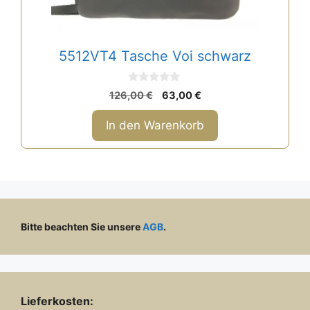
5512VT4 Tasche Voi schwarz
0
Ursprünglicher
Aktueller
126,00
€
63,00
€
v
Preis
Preis
o
n
war:
ist:
In den Warenkorb
5
126,00 €
63,00 €.
Bitte beachten Sie unsere
AGB
.
Lieferkosten: