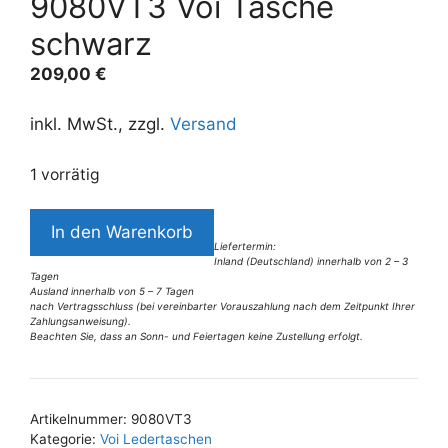
9080VT3 Voi Tasche
schwarz
209,00
€
inkl. MwSt., zzgl.
Versand
1 vorrätig
9080VT3
In den Warenkorb
Voi
Liefertermin:
Inland (Deutschland) innerhalb von 2 – 3
Tasche
Tagen
schwarz
Ausland innerhalb von 5 – 7 Tagen
nach Vertragsschluss (bei vereinbarter Vorauszahlung nach dem Zeitpunkt Ihrer
Menge
Zahlungsanweisung).
Beachten Sie, dass an Sonn- und Feiertagen keine Zustellung erfolgt.
A
l
t
Artikelnummer:
9080VT3
e
Kategorie:
Voi Ledertaschen