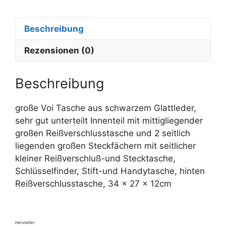
r
n
Beschreibung
a
t
Rezensionen (0)
i
v
e
Beschreibung
:
große Voi Tasche aus schwarzem Glattleder,
sehr gut unterteilt Innenteil mit mittigliegender
großen Reißverschlusstasche und 2 seitlich
liegenden großen Steckfächern mit seitlicher
kleiner Reißverschluß-und Stecktasche,
Schlüsselfinder, Stift-und Handytasche, hinten
Reißverschlusstasche, 34 x 27 x 12cm
Hersteller: