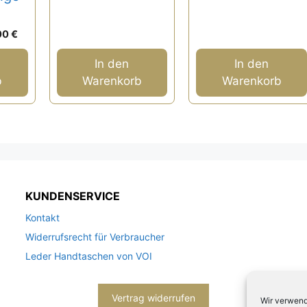
50,00 €
40,00 €.
rünglicher
Aktueller
00
€
s
Preis
ist:
In den
In den
,00 €
50,00 €.
b
Warenkorb
Warenkorb
KUNDENSERVICE
Kontakt
Widerrufsrecht für Verbraucher
Leder Handtaschen von VOI
Vertrag widerrufen
Wir verwend