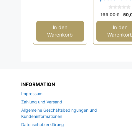
0
Ursp
169,00
€
50,
v
Prei
o
n
war:
In den
In den
5
169
Warenkorb
Warenkor
INFORMATION
Impressum
Zahlung und Versand
Allgemeine Geschäftsbedingungen und
Kundeninformationen
Datenschutzerklärung