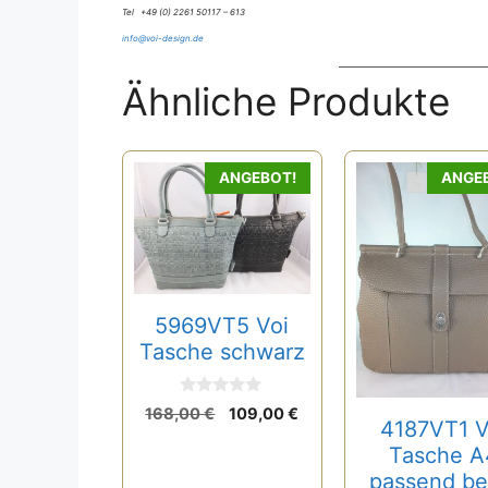
Tel +49 (0) 2261 50117 – 613
info@voi-design.de
Ähnliche Produkte
ANGEBOT!
ANGE
5969VT5 Voi
Tasche schwarz
0
Ursprünglicher
Aktueller
168,00
€
109,00
€
v
4187VT1 V
Preis
Preis
o
Tasche A
n
war:
ist:
5
passend be
168,00 €
109,00 €.