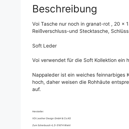
Beschreibung
Voi Tasche nur noch in granat-rot , 20 x 
Reißverschluss-und Stecktasche, Schlüss
Soft Leder
Voi verwendet für die Soft Kollektion ein
Nappaleder ist ein weiches feinnarbiges Ka
hoch, daher weisen die Rohhäute entspr
auf.
Hersteller:
VOi Leather Design GmbH & Co.KG
Zum Scherbusch 4, D-51674 Wiehl