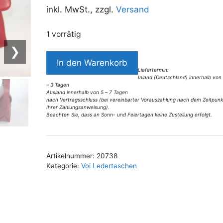
inkl. MwSt., zzgl.
Versand
1 vorrätig
❯
6670VT6
In den Warenkorb
Voi
Liefertermin:
Inland (Deutschland) innerhalb von
Tasche
– 3 Tagen
rot
Ausland innerhalb von 5 – 7 Tagen
nach Vertragsschluss (bei vereinbarter Vorauszahlung nach dem Zeitpunk
Menge
Ihrer Zahlungsanweisung).
Beachten Sie, dass an Sonn- und Feiertagen keine Zustellung erfolgt.
A
l
t
Artikelnummer:
20738
e
Kategorie:
Voi Ledertaschen
r
n
a
t