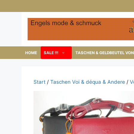
Zum
Inhalt
springen
HOME
SALE !!!
TASCHEN & GELDBEUTEL VON 
Start
/
Taschen Voi & déqua & Andere
/
V