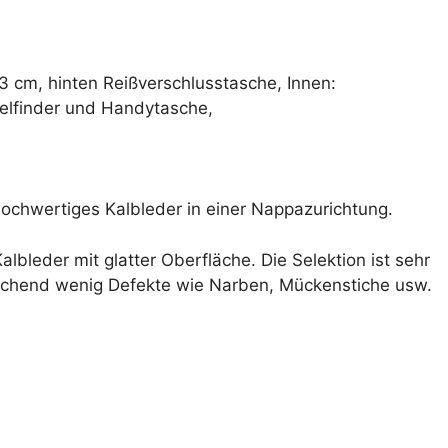
i
v
e
:
13 cm, hinten Reißverschlusstasche, Innen:
elfinder und Handytasche,
 hochwertiges Kalbleder in einer Nappazurichtung.
lbleder mit glatter Oberfläche. Die Selektion ist sehr
echend wenig Defekte wie Narben, Mückenstiche usw.