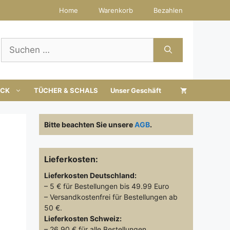
Home
Warenkorb
Bezahlen
Suchen
nach:
UCK
TÜCHER & SCHALS
Unser Geschäft
Bitte beachten Sie unsere
AGB
.
Lieferkosten:
Lieferkosten
Deutschland:
– 5 € für Bestellungen bis 49.99 Euro
– Versandkostenfrei für Bestellungen ab
50 €.
Lieferkosten
Schweiz:
– 26.90 € für alle Bestellungen