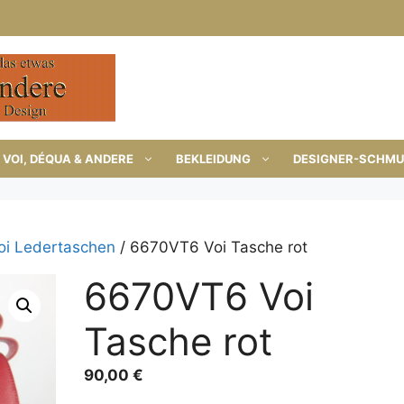
VOI, DÉQUA & ANDERE
BEKLEIDUNG
DESIGNER-SCHM
oi Ledertaschen
/ 6670VT6 Voi Tasche rot
6670VT6 Voi
Tasche rot
90,00
€