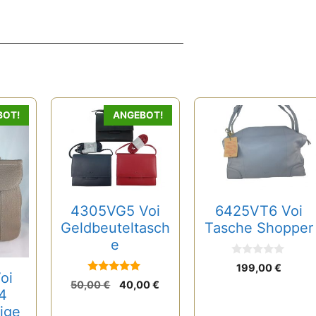
BOT!
ANGEBOT!
4305VG5 Voi
6425VT6 Voi
Geldbeuteltasch
Tasche Shopper
e
0
199,00
€
v
oi
5
Ursprünglicher
Aktueller
o
50,00
€
40,00
€
von 5
4
n
Preis
Preis
5
ige
war:
ist: