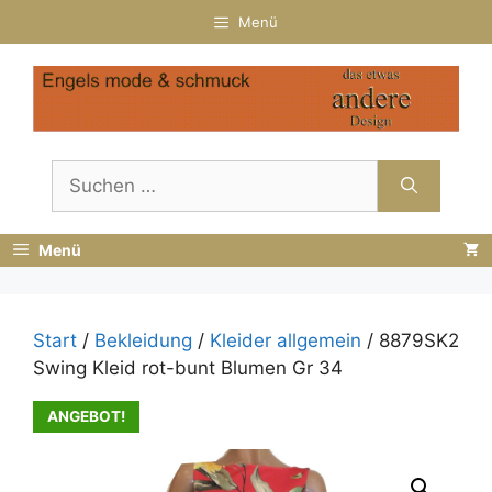
Zum
Menü
Inhalt
springen
Suchen
nach:
Menü
Start
/
Bekleidung
/
Kleider allgemein
/ 8879SK2
Swing Kleid rot-bunt Blumen Gr 34
ANGEBOT!