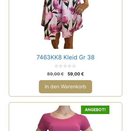
7463KK8 Kleid Gr 38
0
Ursprünglicher
Aktueller
89,00
€
59,00
€
v
Preis
Preis
o
n
war:
ist:
In den Warenkorb
5
89,00 €
59,00 €.
ANGEBOT!