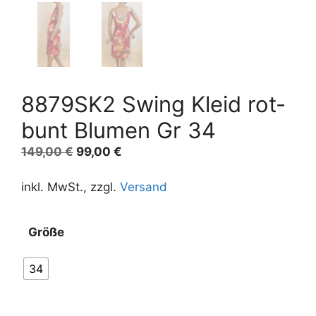
8879SK2 Swing Kleid rot-
bunt Blumen Gr 34
Ursprünglicher
Aktueller
149,00
€
99,00
€
Preis
Preis
war:
ist:
inkl. MwSt., zzgl.
Versand
149,00 €
99,00 €.
Größe
34