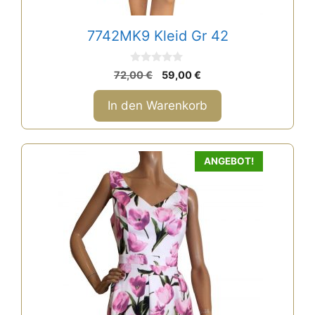
7742MK9 Kleid Gr 42
0
Ursprünglicher
Aktueller
72,00
€
59,00
€
v
Preis
Preis
o
n
war:
ist:
In den Warenkorb
5
72,00 €
59,00 €.
ANGEBOT!