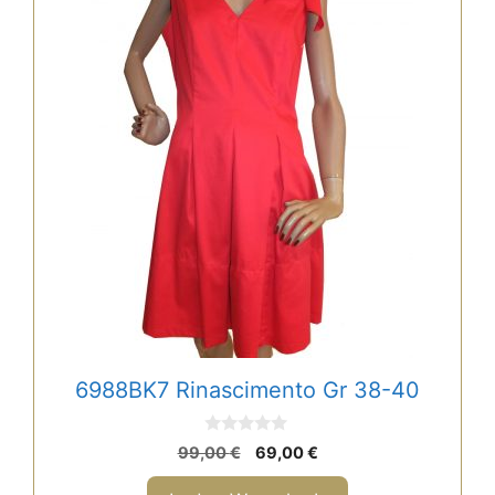
6988BK7 Rinascimento Gr 38-40
0
Ursprünglicher
Aktueller
99,00
€
69,00
€
v
Preis
Preis
o
n