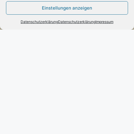
Einstellungen anzeigen
Poststraße 73 – D-66663 – Merzig
Telefon:
0049(0)6861-790096
Datenschutzerklärung
Datenschutzerklärung
Impressum
Fax:
0049(0)6861-790497
Handy:
0049(0)170-3432525
engels-mode-schmuck@web.de
Öffnungszeiten:
Montag: 10 – 13 Uhr
Dienstag bis Freitag: 10 – 13 und 14 – 17 Uhr
Samstag: 10 – 13 Uhr
Vertrag widerrufen