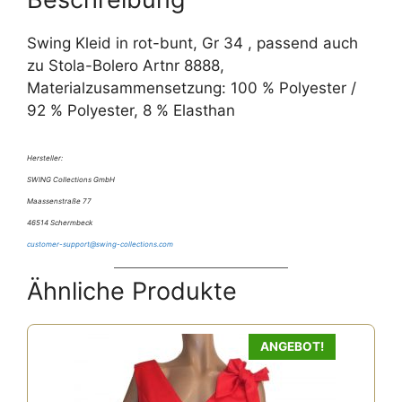
:
Swing Kleid in rot-bunt, Gr 34 , passend auch
zu Stola-Bolero Artnr 8888,
Materialzusammensetzung: 100 % Polyester /
92 % Polyester, 8 % Elasthan
Hersteller:
SWING Collections GmbH
Maassenstraße 77
46514 Schermbeck
customer-support@swing-collections.com
Ähnliche Produkte
ANGEBOT!