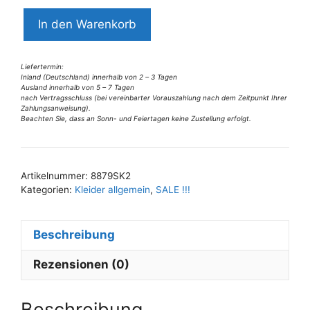
8879SK2
In den Warenkorb
Swing
Kleid
rot-
Liefertermin:
Inland (Deutschland) innerhalb von 2 – 3 Tagen
bunt
Ausland innerhalb von 5 – 7 Tagen
nach Vertragsschluss (bei vereinbarter Vorauszahlung nach dem Zeitpunkt Ihrer
Blumen
Zahlungsanweisung).
Gr
Beachten Sie, dass an Sonn- und Feiertagen keine Zustellung erfolgt.
A
34
l
Menge
t
Artikelnummer:
8879SK2
e
Kategorien:
Kleider allgemein
,
SALE !!!
r
n
Beschreibung
a
t
Rezensionen (0)
i
v
e
Beschreibung