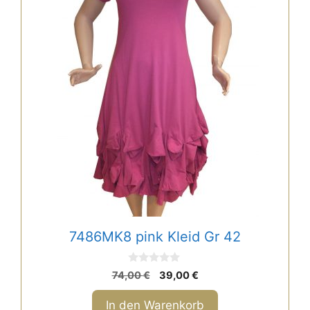
7486MK8 pink Kleid Gr 42
0
Ursprünglicher
Aktueller
74,00
€
39,00
€
v
Preis
Preis
o
n
war:
ist:
In den Warenkorb