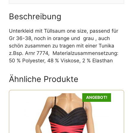
Beschreibung
Unterkleid mit Tüllsaum one size, passend für
Gr 36-38, noch in orange und grau , auch
schön zusammen zu tragen mit einer Tunika
z.Bsp. Arnr 7774, Materialzusammensetzung:
50 % Polyester, 48 % Viskose, 2 % Elasthan
Ähnliche Produkte
Dieses
ANGEBOT!
Produkt
weist
mehrere
Varianten