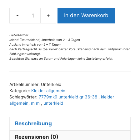
n
a
-
+
In den Warenkorb
t
7779MK9
i
Unterkleid
v
in
Liefertermin:
Inland (Deutschland) innerhalb von 2 – 3 Tagen
e
versch.
Ausland innerhalb von 5 – 7 Tagen
:
Farben
nach Vertragsschluss (bei vereinbarter Vorauszahlung nach dem Zeitpunkt Ihrer
Zahlungsanweisung).
Gr
Beachten Sie, dass an Sonn- und Feiertagen keine Zustellung erfolgt.
36-
38
Menge
Artikelnummer:
Unterkleid
Kategorie:
Kleider allgemein
Schlagwörter:
7779mk9 unterkleid gr 36-38
,
kleider
allgemein
,
m m
,
unterkleid
Beschreibung
Rezensionen (0)