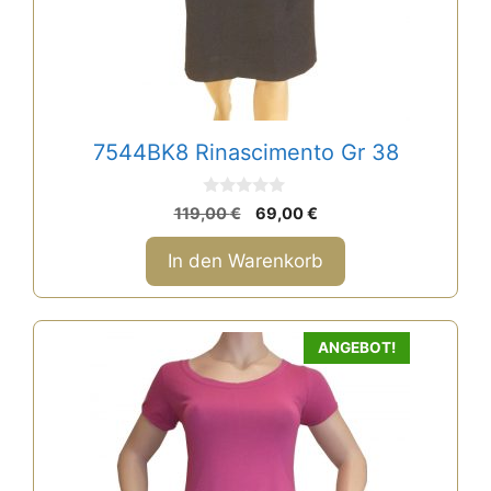
7544BK8 Rinascimento Gr 38
0
Ursprünglicher
Aktueller
119,00
€
69,00
€
v
Preis
Preis
o
n
war:
ist:
In den Warenkorb
5
119,00 €
69,00 €.
ANGEBOT!