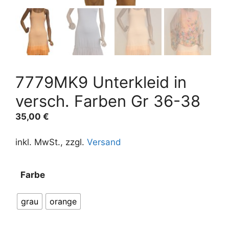
7779MK9 Unterkleid in
versch. Farben Gr 36-38
35,00
€
inkl. MwSt., zzgl.
Versand
A
Farbe
l
t
grau
orange
e
r