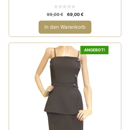
0
Ursprünglicher
Aktueller
99,00
€
69,00
€
v
Preis
Preis
o
n
war:
ist:
In den Warenkorb
5
99,00 €
69,00 €.
ANGEBOT!