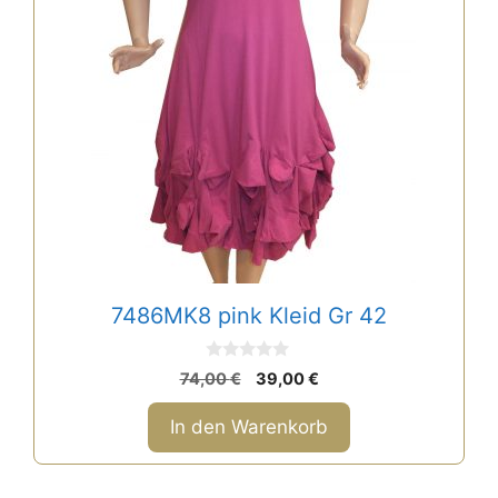
7486MK8 pink Kleid Gr 42
0
Ursprünglicher
Aktueller
74,00
€
39,00
€
v
Preis
Preis
o
n
war:
ist:
In den Warenkorb
5
74,00 €
39,00 €.