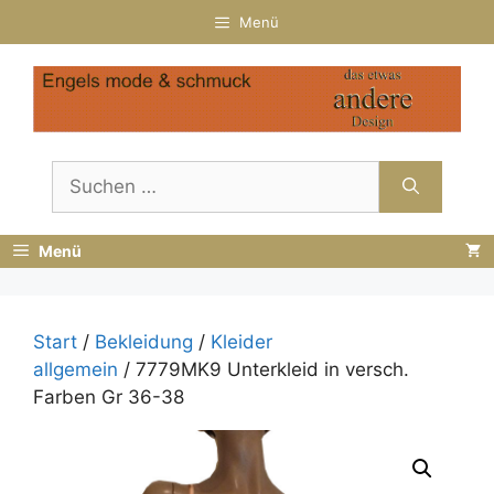
Zum
Menü
Inhalt
springen
Suchen
nach:
Menü
Start
/
Bekleidung
/
Kleider
allgemein
/ 7779MK9 Unterkleid in versch.
Farben Gr 36-38