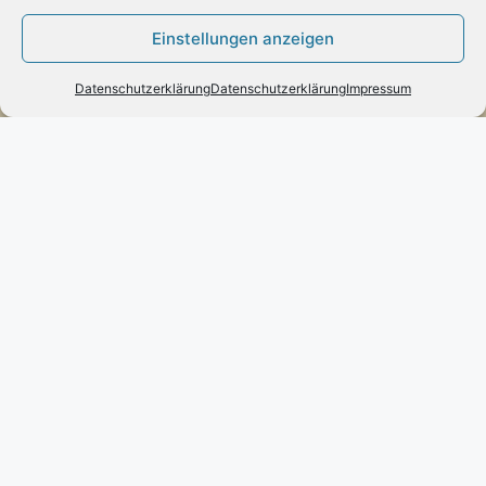
Zahlung:
Einstellungen anzeigen
– Paypal
– Vorab-Überweisung
Datenschutzerklärung
Datenschutzerklärung
Impressum
– Amazon Pay
Kundenmeinungen
Kontakt
Engels mode & schmuck
Poststraße 73 – D-66663 – Merzig