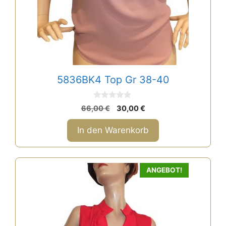
5836BK4 Top Gr 38-40
0
Ursprünglicher
Aktueller
66,00
€
30,00
€
v
Preis
Preis
o
n
war:
ist:
In den Warenkorb
5
66,00 €
30,00 €.
Dieses
ANGEBOT!
Produkt
weist
mehrere
Varianten