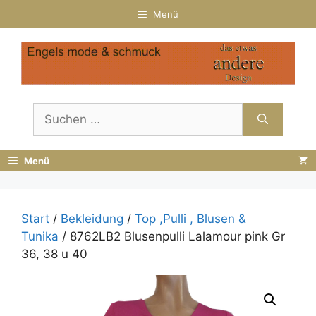
Zum
Menü
Inhalt
springen
Suchen
nach:
Menü
Start
/
Bekleidung
/
Top ,Pulli , Blusen &
Tunika
/ 8762LB2 Blusenpulli Lalamour pink Gr
36, 38 u 40