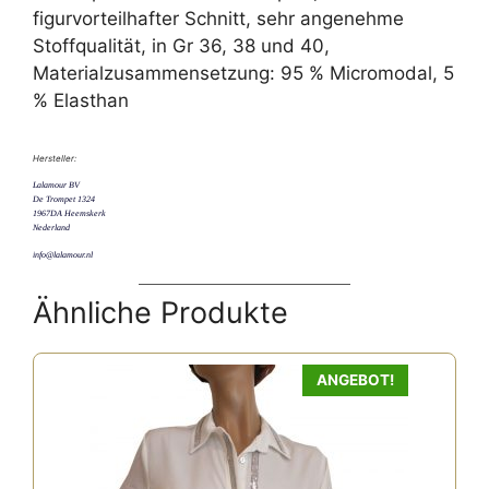
figurvorteilhafter Schnitt, sehr angenehme
Stoffqualität, in Gr 36, 38 und 40,
Materialzusammensetzung: 95 % Micromodal, 5
% Elasthan
Hersteller:
Lalamour BV
De Trompet 1324
1967DA Heemskerk
Nederland
info@lalamour.nl
Ähnliche Produkte
ANGEBOT!