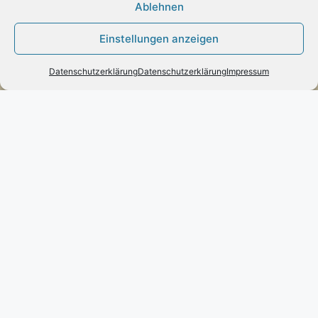
Ablehnen
Zahlung:
Einstellungen anzeigen
– Paypal
– Vorab-Überweisung
Datenschutzerklärung
Datenschutzerklärung
Impressum
– Amazon Pay
Kundenmeinungen
Kontakt
Engels mode & schmuck
Poststraße 73 – D-66663 – Merzig