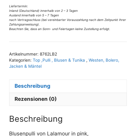
v
Lalamour
Liefertermin:
Inland (Deutschland) innerhalb von 2 – 3 Tagen
e
pink
Ausland innerhalb von 5 – 7 Tagen
:
Gr
nach Vertragsschluss (bei vereinbarter Vorauszahlung nach dem Zeitpunkt Ihrer
Zahlungsanweisung).
36,
Beachten Sie, dass an Sonn- und Feiertagen keine Zustellung erfolgt.
38
u
40
Artikelnummer:
8762LB2
Menge
Kategorien:
Top ,Pulli , Blusen & Tunika
,
Westen, Bolero,
Jacken & Mäntel
Beschreibung
Rezensionen (0)
Beschreibung
Blusenpulli von Lalamour in pink,