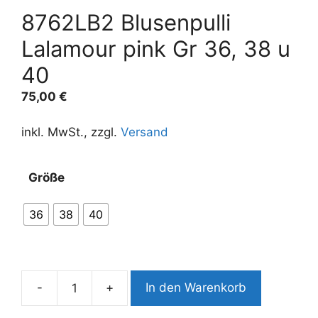
8762LB2 Blusenpulli
Lalamour pink Gr 36, 38 u
40
75,00
€
inkl. MwSt., zzgl.
Versand
A
Größe
l
t
36
38
40
e
r
n
a
-
+
In den Warenkorb
t
8762LB2
i
Blusenpulli