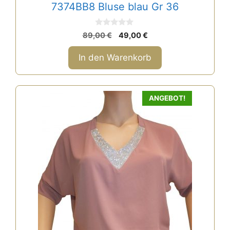
7374BB8 Bluse blau Gr 36
0
Ursprünglicher
Aktueller
89,00
€
49,00
€
v
Preis
Preis
o
n
war:
ist:
In den Warenkorb
5
89,00 €
49,00 €.
ANGEBOT!