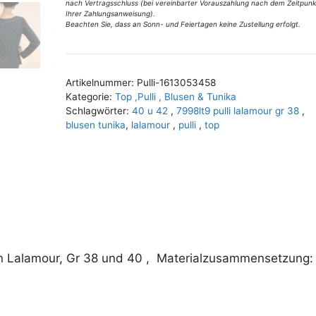
nach Vertragsschluss (bei vereinbarter Vorauszahlung nach dem Zeitpunk
u
Ihrer Zahlungsanweisung).
40
Beachten Sie, dass an Sonn- und Feiertagen keine Zustellung erfolgt.
A
Menge
l
t
Artikelnummer:
Pulli-1613053458
e
Kategorie:
Top ,Pulli , Blusen & Tunika
r
Schlagwörter:
40 u 42
,
7998lt9 pulli lalamour gr 38
,
n
blusen tunika
,
lalamour
,
pulli
,
top
a
t
i
v
e
:
von Lalamour, Gr 38 und 40 , Materialzusammensetzung: