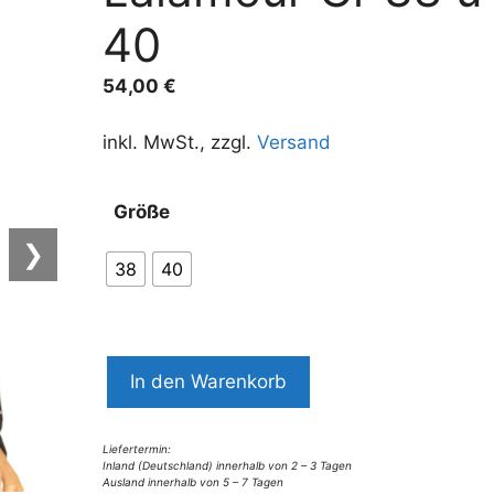
40
54,00
€
inkl. MwSt., zzgl.
Versand
Größe
❯
38
40
7998LT9
In den Warenkorb
Pulli
Lalamour
Gr
Liefertermin:
Inland (Deutschland) innerhalb von 2 – 3 Tagen
38
Ausland innerhalb von 5 – 7 Tagen