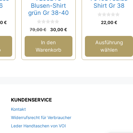
der
6
Blusen-Shirt
Shirt Gr 38
Produktseite
grün Gr 38-40
gewählt
0
rünglicher
Aktueller
00
€
22,00
€
v
werden
0
s
Preis
Ursprünglicher
Aktueller
o
79,00
€
30,00
€
v
n
ist:
Preis
Preis
o
5
n
0 €
49,00 €.
war:
ist:
In den
Ausführung
5
79,00 €
30,00 €.
b
Warenkorb
wählen
KUNDENSERVICE
Kontakt
Widerrufsrecht für Verbraucher
Leder Handtaschen von VOI