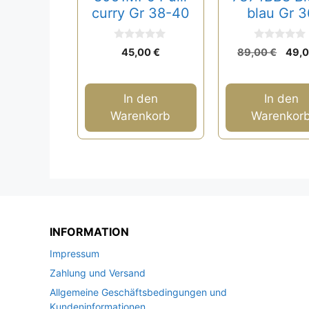
curry Gr 38-40
blau Gr 3
0
0
Ursp
45,00
€
89,00
€
49,
v
v
Prei
o
o
n
n
war:
5
5
89,0
In den
In den
Warenkorb
Warenkor
INFORMATION
Impressum
Zahlung und Versand
Allgemeine Geschäftsbedingungen und
Kundeninformationen