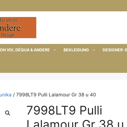
ON VOI, DÉQUA & ANDERE
BEKLEIDUNG
DESIGNER-
Tunika
/ 7998LT9 Pulli Lalamour Gr 38 u 40
7998LT9 Pulli
Lalamour Gr 38 u