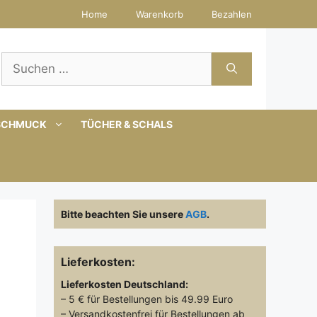
Home
Warenkorb
Bezahlen
Suchen
nach:
SCHMUCK
TÜCHER & SCHALS
Bitte beachten Sie unsere
AGB
.
Lieferkosten:
Lieferkosten
Deutschland:
– 5 € für Bestellungen bis 49.99 Euro
– Versandkostenfrei für Bestellungen ab