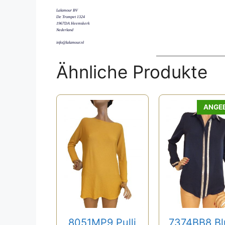
Lalamour BV
De Trompet 1324
1967DA Heemskerk
Nederland
info@lalamour.nl
Ähnliche Produkte
ANGE
8051MP9 Pulli
7374BB8 Bl