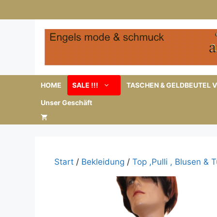
Zum
Inhalt
springen
HOME
SALE !!!
TASCHEN & GELDBEUTEL V
Unser Geschäft
Start
/
Bekleidung
/
Top ,Pulli , Blusen & 