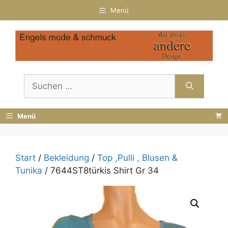
Zum
Menü
Inhalt
springen
Suchen
nach:
Menü
Start
/
Bekleidung
/
Top ,Pulli , Blusen &
Tunika
/ 7644ST8türkis Shirt Gr 34