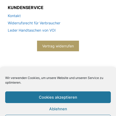
KUNDENSERVICE
Kontakt
Widerrufsrecht für Verbraucher
Leder Handtaschen von VOI
Vertrag widerrufen
Wir verwenden Cookies, um unsere Website und unseren Service zu
optimieren.
2026© Engels mode schmuck -
Datenschutzerklärung
-
Impressum
- Bitte beachten Sie unsere
AGB
Cookies akzeptieren
Ablehnen