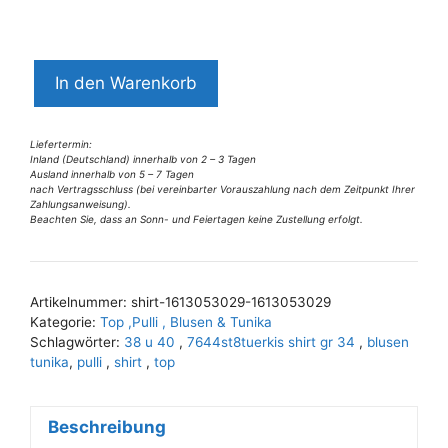
7644ST8türkis
In den Warenkorb
Shirt
Gr
34
Liefertermin:
Inland (Deutschland) innerhalb von 2 – 3 Tagen
Menge
Ausland innerhalb von 5 – 7 Tagen
nach Vertragsschluss (bei vereinbarter Vorauszahlung nach dem Zeitpunkt Ihrer
Zahlungsanweisung).
Beachten Sie, dass an Sonn- und Feiertagen keine Zustellung erfolgt.
A
l
t
Artikelnummer:
shirt-1613053029-1613053029
e
Kategorie:
Top ,Pulli , Blusen & Tunika
r
Schlagwörter:
38 u 40
,
7644st8tuerkis shirt gr 34
,
blusen
n
tunika
,
pulli
,
shirt
,
top
a
t
Beschreibung
i