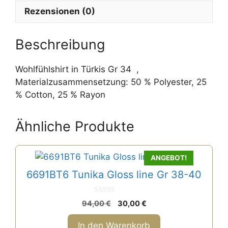
v
Rezensionen (0)
e
:
Beschreibung
Wohlfühlshirt in Türkis Gr 34 ,
Materialzusammensetzung: 50 % Polyester, 25
% Cotton, 25 % Rayon
Ähnliche Produkte
ANGEBOT!
6691BT6 Tunika Gloss line Gr 38-40
0
Ursprünglicher
Aktueller
94,00
€
30,00
€
v
Preis
Preis
o
n
war:
ist:
In den Warenkorb