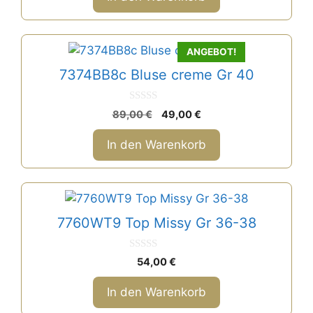
5
94,00 €
30,00 €.
ANGEBOT!
7374BB8c Bluse creme Gr 40
0
Ursprünglicher
Aktueller
89,00
€
49,00
€
v
Preis
Preis
o
n
war:
ist:
In den Warenkorb
5
89,00 €
49,00 €.
7760WT9 Top Missy Gr 36-38
0
54,00
€
v
o
n
In den Warenkorb
5