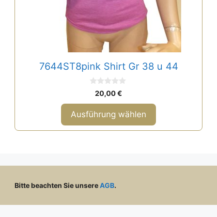
gewählt
werden
7644ST8pink Shirt Gr 38 u 44
0
20,00
€
v
o
n
Ausführung wählen
5
Bitte beachten Sie unsere
AGB
.