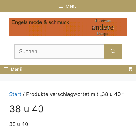
Zum
Menü
Inhalt
springen
Suchen
nach:
Menü
Start
/ Produkte verschlagwortet mit „38 u 40 “
38 u 40
38 u 40