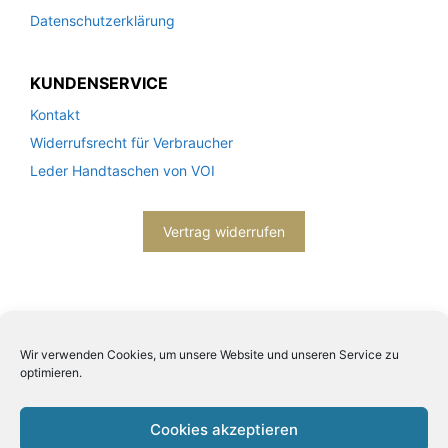
Datenschutzerklärung
KUNDENSERVICE
Kontakt
Widerrufsrecht für Verbraucher
Leder Handtaschen von VOI
Vertrag widerrufen
Wir verwenden Cookies, um unsere Website und unseren Service zu
optimieren.
2026© Engels mode schmuck -
Datenschutzerklärung
-
Impressum
- Bitte beachten Sie unsere
AGB
Cookies akzeptieren