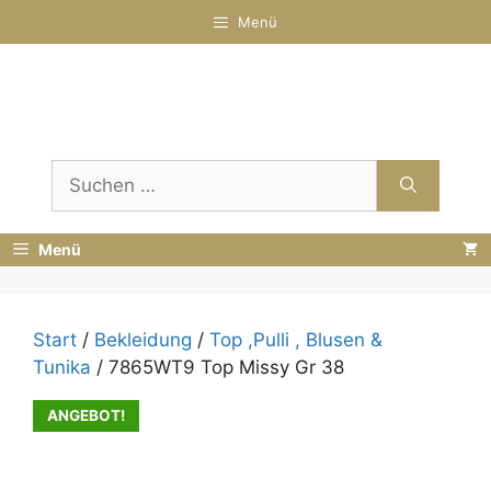
Zum
Menü
Inhalt
springen
Suchen
nach:
Menü
Start
/
Bekleidung
/
Top ,Pulli , Blusen &
Tunika
/ 7865WT9 Top Missy Gr 38
ANGEBOT!