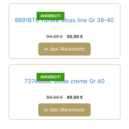
ANGEBOT!
6691BT6 Tunika Gloss line Gr 38-40
0
Ursprünglicher
Aktueller
94,00
€
30,00
€
v
Preis
Preis
o
n
war:
ist:
In den Warenkorb
5
94,00 €
30,00 €.
ANGEBOT!
7374BB8c Bluse creme Gr 40
0
Ursprünglicher
Aktueller
89,00
€
49,00
€
v
Preis
Preis
o
n
war:
ist:
In den Warenkorb
5
89,00 €
49,00 €.