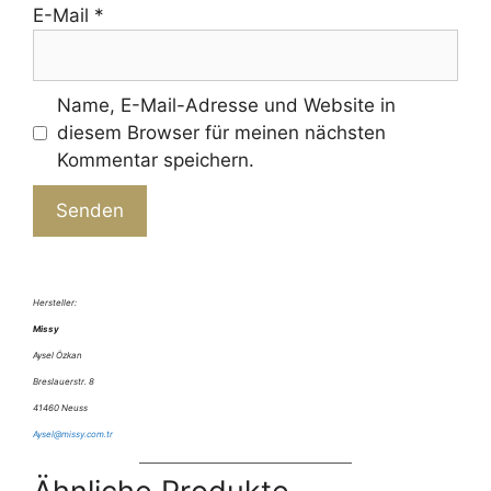
E-Mail
*
Name, E-Mail-Adresse und Website in
diesem Browser für meinen nächsten
Kommentar speichern.
A
l
Hersteller:
t
Missy
e
Aysel Özkan
r
Breslauerstr. 8
n
41460 Neuss
a
Aysel@missy.com.tr
t