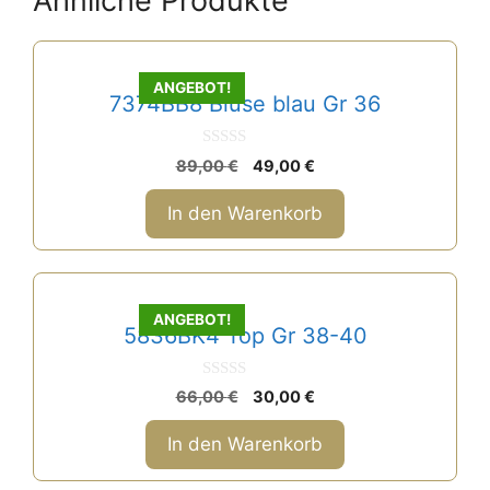
Ähnliche Produkte
i
v
e
:
ANGEBOT!
7374BB8 Bluse blau Gr 36
0
Ursprünglicher
Aktueller
89,00
€
49,00
€
v
Preis
Preis
o
n
war:
ist:
In den Warenkorb
5
89,00 €
49,00 €.
ANGEBOT!
5836BK4 Top Gr 38-40
0
Ursprünglicher
Aktueller
66,00
€
30,00
€
v
Preis
Preis
o
n
war:
ist:
In den Warenkorb
5
66,00 €
30,00 €.