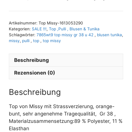
Menge
A
l
t
Artikelnummer:
Top Missy-1613053290
e
Kategorien:
SALE !!!
,
Top ,Pulli , Blusen & Tunika
r
Schlagwörter:
7865wt9 top missy gr 38 u 42
,
blusen tunika
,
n
missy
,
pulli
,
top
,
top missy
a
t
Beschreibung
i
v
Rezensionen (0)
e
:
Beschreibung
Top von Missy mit Strassverzierung, orange-
bunt, sehr angenehme Tragequalität, Gr 38 ,
Materialzusammensetzung:89 % Polyester, 11 %
Elasthan