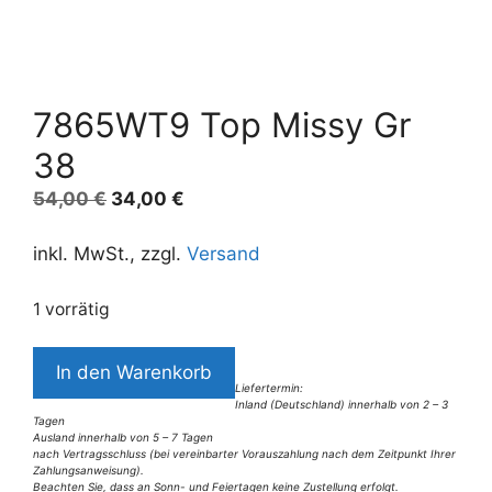
7865WT9 Top Missy Gr
38
Ursprünglicher
Aktueller
54,00
€
34,00
€
Preis
Preis
war:
ist:
inkl. MwSt., zzgl.
Versand
54,00 €
34,00 €.
1 vorrätig
7865WT9
In den Warenkorb
Top
Liefertermin:
Inland (Deutschland) innerhalb von 2 – 3
Missy
Tagen
Gr
Ausland innerhalb von 5 – 7 Tagen
nach Vertragsschluss (bei vereinbarter Vorauszahlung nach dem Zeitpunkt Ihrer
38
Zahlungsanweisung).
Beachten Sie, dass an Sonn- und Feiertagen keine Zustellung erfolgt.