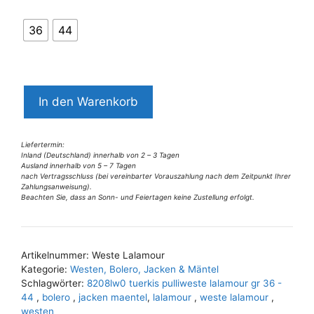
36
44
8208LW0
In den Warenkorb
türkis
Pulliweste
Lalamour
Liefertermin:
Inland (Deutschland) innerhalb von 2 – 3 Tagen
Gr
Ausland innerhalb von 5 – 7 Tagen
nach Vertragsschluss (bei vereinbarter Vorauszahlung nach dem Zeitpunkt Ihrer
36
Zahlungsanweisung).
-
Beachten Sie, dass an Sonn- und Feiertagen keine Zustellung erfolgt.
A
44
l
Menge
t
Artikelnummer:
Weste Lalamour
e
Kategorie:
Westen, Bolero, Jacken & Mäntel
r
Schlagwörter:
8208lw0 tuerkis pulliweste lalamour gr 36 -
n
44
,
bolero
,
jacken maentel
,
lalamour
,
weste lalamour
,
westen