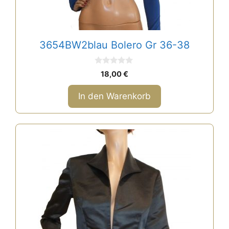
3654BW2blau Bolero Gr 36-38
0
18,00
€
v
o
n
In den Warenkorb
5
Dieses
Produkt
weist
mehrere
Varianten
auf.
Die
Optionen