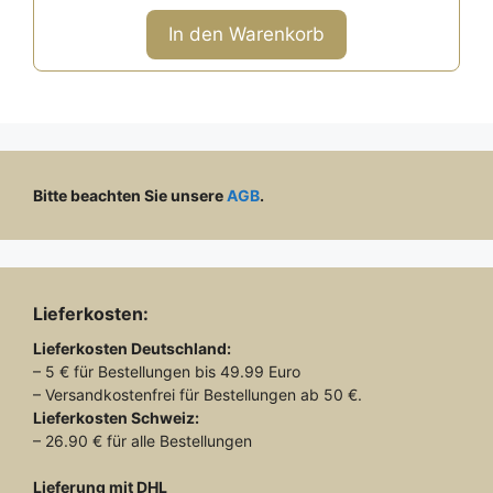
Preis
Preis
o
n
war:
ist:
In den Warenkorb
5
99,00 €
49,00 €.
Bitte beachten Sie unsere
AGB
.
Lieferkosten:
Lieferkosten
Deutschland:
– 5 € für Bestellungen bis 49.99 Euro
– Versandkostenfrei für Bestellungen ab 50 €.
Lieferkosten
Schweiz:
– 26.90 € für alle Bestellungen
Lieferung mit DHL