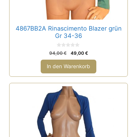
4867BB2A Rinascimento Blazer grün
Gr 34-36
0
Ursprünglicher
Aktueller
94,00
€
49,00
€
v
Preis
Preis
o
n
war:
ist:
In den Warenkorb
5
94,00 €
49,00 €.