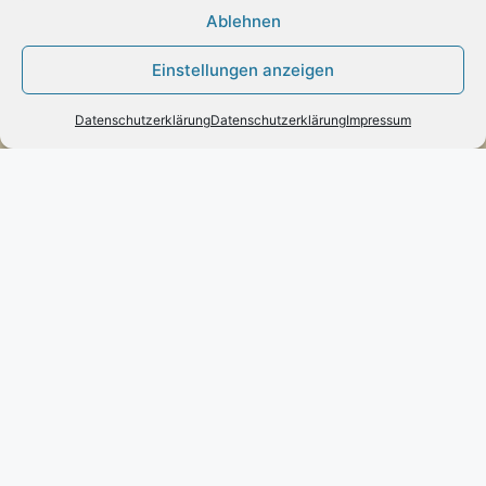
Ablehnen
Engels mode & schmuck
Einstellungen anzeigen
Poststraße 73 – D-66663 – Merzig
Telefon:
0049(0)6861-790096
Datenschutzerklärung
Datenschutzerklärung
Impressum
Fax:
0049(0)6861-790497
Handy:
0049(0)170-3432525
engels-mode-schmuck@web.de
Öffnungszeiten:
Montag: 10 – 13 Uhr
Dienstag bis Freitag: 10 – 13 und 14 – 17 Uhr
Samstag: 10 – 13 Uhr
Vertrag widerrufen