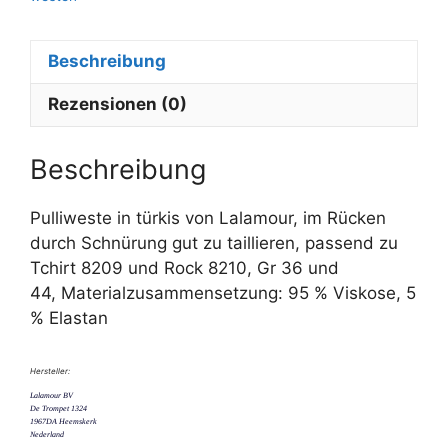
a
t
i
Beschreibung
v
e
Rezensionen (0)
:
Beschreibung
Pulliweste in türkis von Lalamour, im Rücken
durch Schnürung gut zu taillieren, passend zu
Tchirt 8209 und Rock 8210, Gr 36 und
44, Materialzusammensetzung: 95 % Viskose, 5
% Elastan
Hersteller:
Lalamour BV
De Trompet 1324
1967DA Heemskerk
Nederland