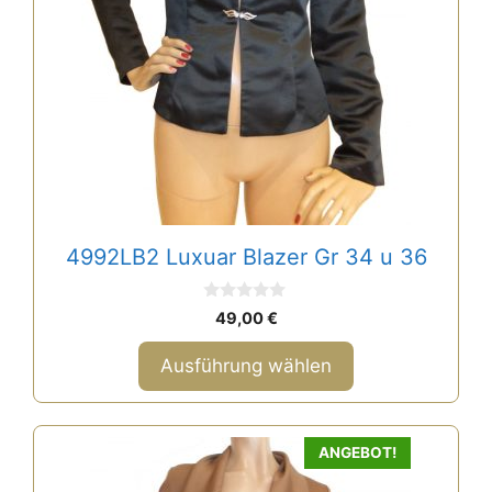
können
auf
der
Produktseite
gewählt
werden
4992LB2 Luxuar Blazer Gr 34 u 36
0
49,00
€
v
o
n
Ausführung wählen
5
ANGEBOT!