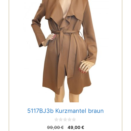
5117BJ3b Kurzmantel braun
0
Ursprünglicher
Aktueller
99,00
€
49,00
€
v