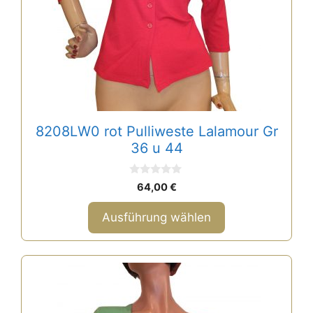
der
Produktseite
gewählt
werden
8208LW0 rot Pulliweste Lalamour Gr
36 u 44
0
64,00
€
v
o
n
Ausführung wählen
5