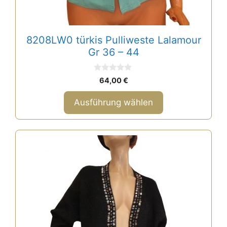
8208LW0 türkis Pulliweste Lalamour
Gr 36 – 44
0
64,00
€
v
o
n
Ausführung wählen
5