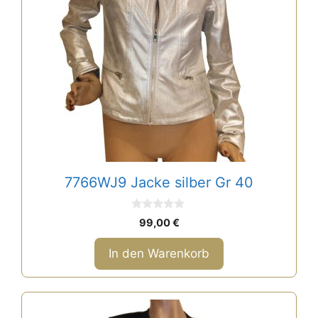
7766WJ9 Jacke silber Gr 40
0
99,00
€
v
o
n
In den Warenkorb
5
Dieses