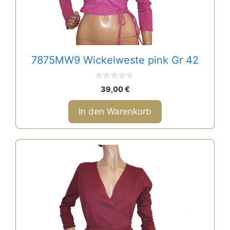
7875MW9 Wickelweste pink Gr 42
0
39,00
€
v
o
n
In den Warenkorb
5