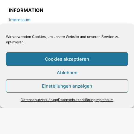
INFORMATION
Impressum
Zahlung und Versand
Allgemeine Geschäftsbedingungen und
Wir verwenden Cookies, um unsere Website und unseren Service zu
optimieren.
Kundeninformationen
Datenschutzerklärung
Cookies akzeptieren
KUNDENSERVICE
Ablehnen
Kontakt
Einstellungen anzeigen
Widerrufsrecht für Verbraucher
Produkt zum Warenkorb hinzugefügt.
Zur Kasse
Leder Handtaschen von VOI
0 Artikel -
0,00
€
Datenschutzerklärung
Datenschutzerklärung
Impressum
Vertrag widerrufen