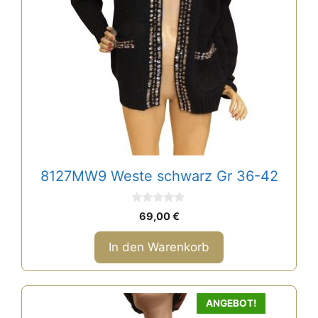
8127MW9 Weste schwarz Gr 36-42
0
69,00
€
v
o
n
In den Warenkorb
5
ANGEBOT!