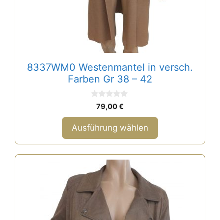
gewählt
werden
8337WM0 Westenmantel in versch.
Farben Gr 38 – 42
0
79,00
€
v
o
n
Ausführung wählen
5
Dieses
Produkt
weist
mehrere
Varianten