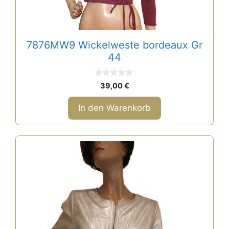
7876MW9 Wickelweste bordeaux Gr
44
0
39,00
€
v
o
n
In den Warenkorb
5