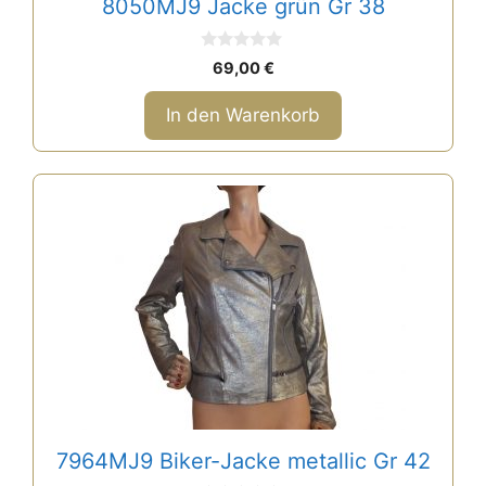
8050MJ9 Jacke grün Gr 38
0
69,00
€
v
o
n
In den Warenkorb
5
7964MJ9 Biker-Jacke metallic Gr 42