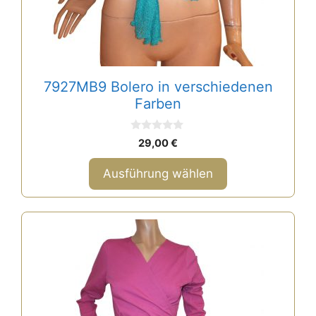
gewählt
werden
7927MB9 Bolero in verschiedenen
Farben
0
29,00
€
v
o
n
Ausführung wählen
5