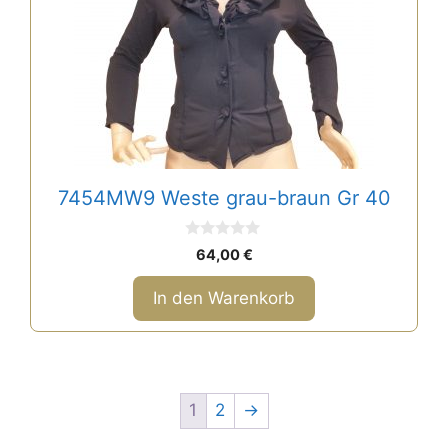
7454MW9 Weste grau-braun Gr 40
0
64,00
€
v
o
n
In den Warenkorb
5
1
2
→