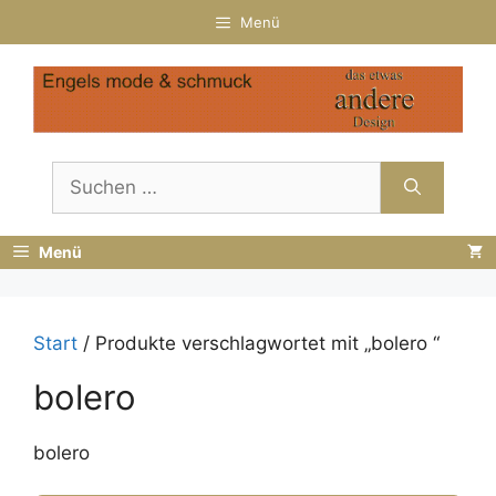
Zum
Menü
Inhalt
springen
Suchen
nach:
Menü
Start
/ Produkte verschlagwortet mit „bolero “
bolero
bolero