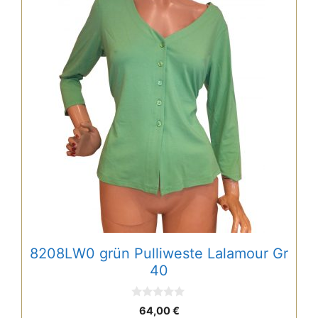
8208LW0 grün Pulliweste Lalamour Gr
40
0
64,00
€
v