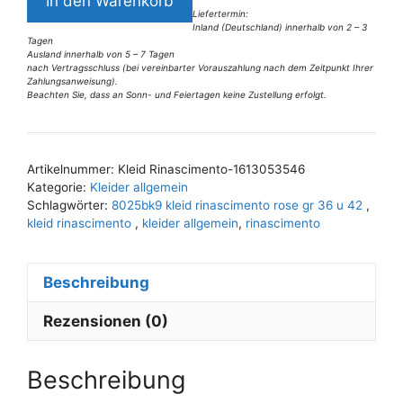
In den Warenkorb
Kleid
Liefertermin:
Inland (Deutschland) innerhalb von 2 – 3
Rinascimento
Tagen
rose
Ausland innerhalb von 5 – 7 Tagen
nach Vertragsschluss (bei vereinbarter Vorauszahlung nach dem Zeitpunkt Ihrer
Gr
Zahlungsanweisung).
Beachten Sie, dass an Sonn- und Feiertagen keine Zustellung erfolgt.
42
A
Menge
l
t
Artikelnummer:
Kleid Rinascimento-1613053546
e
Kategorie:
Kleider allgemein
r
Schlagwörter:
8025bk9 kleid rinascimento rose gr 36 u 42
,
n
kleid rinascimento
,
kleider allgemein
,
rinascimento
a
t
Beschreibung
i
v
Rezensionen (0)
e
:
Beschreibung