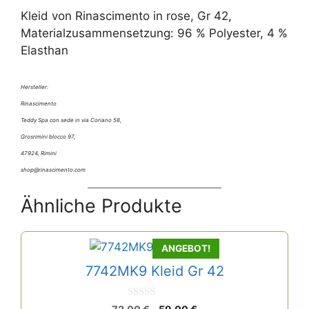
Kleid von Rinascimento in rose, Gr 42,
Materialzusammensetzung: 96 % Polyester, 4 %
Elasthan
Hersteller:
Rinascimento
Teddy Spa con sede in via Coriano 58,
Grosrimini blocco 97,
47924, Rimini
shop@rinascimento.com
Ähnliche Produkte
ANGEBOT!
7742MK9 Kleid Gr 42
0