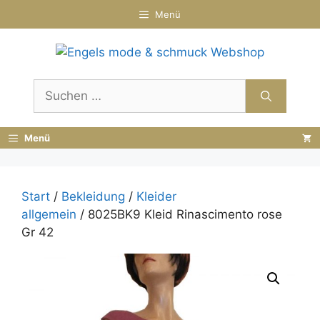
Zum
Menü
Inhalt
springen
Suchen
nach:
Menü
Start
/
Bekleidung
/
Kleider
allgemein
/ 8025BK9 Kleid Rinascimento rose
Gr 42