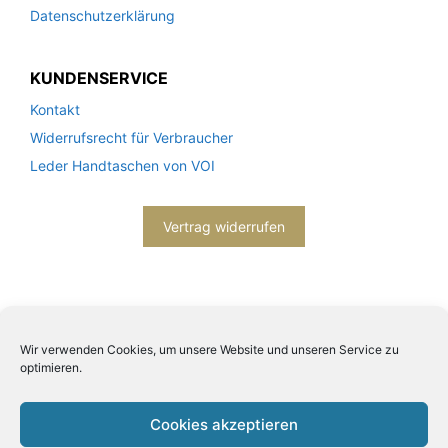
Datenschutzerklärung
KUNDENSERVICE
Kontakt
Widerrufsrecht für Verbraucher
Leder Handtaschen von VOI
Vertrag widerrufen
Wir verwenden Cookies, um unsere Website und unseren Service zu
optimieren.
2026© Engels mode schmuck -
Datenschutzerklärung
-
Impressum
- Bitte beachten Sie unsere
AGB
Cookies akzeptieren